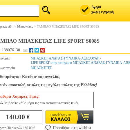
Αγορά
χωρίς εγγραφή
τικά είδη
>
Μπασκέτες
>
ΤΑΜΠΛΟ ΜΠΑΣΚΕΤΑΣ LIFE SPORT S008S
ΑΜΠΛΟ ΜΠΑΣΚΕΤΑΣ LIFE SPORT S008S
.138076130
ηγορία
ΜΠΑΣΚΕΤ-ΑΝΔΡΑΣ-ΓΥΝΑΙΚΑ-ΑΞΕΣΟΥΑΡ
•
LIFE SPORT στην κατηγορία ΜΠΑΣΚΕΤ-ΑΝΔΡΑΣ-ΓΥΝΑΙΚΑ-ΑΞ
κατηγορία
ΜΠΑΣΚΕΤΕΣ
θεσιμότητα: Κατόπιν παραγγελίας
εάν αποστολή σε όλες τις μεγάλες πόλεις της Ελλάδας!
ταθερά Χαμηλές Τιμές!
ώ θα βρείτε κάθε μέρα τις πιο ανταγωνιστικές τιμές
140.00 €
Προσθήκη στη wishlist
ιστη 30 ημερών 160.00 €