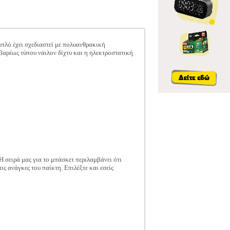
μπλό έχει σχεδιαστεί με πολυανθρακική
 βαρέως τύπου νάιλον δίχτυ και η ηλεκτροστατική
 σειρά μας για το μπάσκετ περιλαμβάνει ότι
ις ανάγκες του παίκτη. Επιλέξτε και εσείς