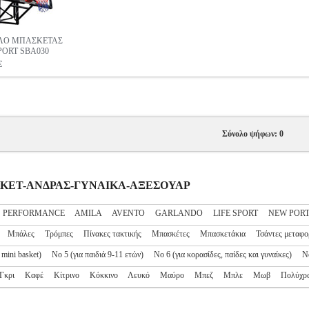
ΛΟ ΜΠΑΣΚΕΤΑΣ
PORT SBA030
€
Σύνολο ψήφων: 0
ΠΑΣΚΕΤ-ΑΝΔΡΑΣ-ΓΥΝΑΙΚΑ-ΑΞΕΣΟΥΑΡ
S PERFORMANCE
AMILA
AVENTO
GARLANDO
LIFE SPORT
NEW POR
Μπάλες
Τρόμπες
Πίνακες τακτικής
Μπασκέτες
Μπασκετάκια
Τσάντες μεταφο
 mini basket)
Νο 5 (για παιδιά 9-11 ετών)
Νο 6 (για κορασίδες, παίδες και γυναίκες)
Ν
Γκρι
Καφέ
Κίτρινο
Κόκκινο
Λευκό
Μαύρο
Μπεζ
Μπλε
Μωβ
Πολύχρ