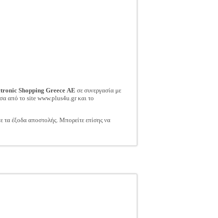
ctronic Shopping Greece ΑΕ
σε συνεργασία με
σα από το site www.plus4u.gr και το
τε τα έξοδα αποστολής. Μπορείτε επίσης να