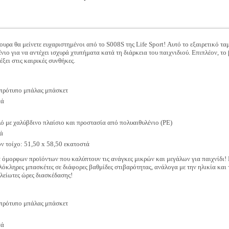
ουρα θα μείνετε ευχαριστημένοι από το S008S της Life Sport! Αυτό το εξαιρετικό τα
ιο για να αντέχει ισχυρά χτυπήματα κατά τη διάρκεια του παιχνιδιού. Επιπλέον, το
ξει στις καιρικές συνθήκες.
 πρότυπο μπάλας μπάσκετ
τά
 με χαλύβδινο πλαίσιο και προστασία από πολυαιθυλένιο (PE)
τά
ν τοίχο: 51,50 x 58,50 εκατοστά
α όμορφων προϊόντων που καλύπτουν τις ανάγκες μικρών και μεγάλων για παιχνίδι! Η
λόκληρες μπασκέτες σε διάφορες βαθμίδες στιβαρότητας, ανάλογα με την ηλικία και τ
τελείωτες ώρες διασκέδασης!
 πρότυπο μπάλας μπάσκετ
τά