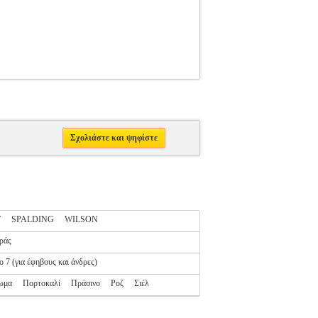
Σχολιάστε και ψηφίστε
T
SPALDING
WILSON
ράς
ο 7 (για έφηβους και άνδρες)
ωμα
Πορτοκαλί
Πράσινο
Ροζ
Σιέλ