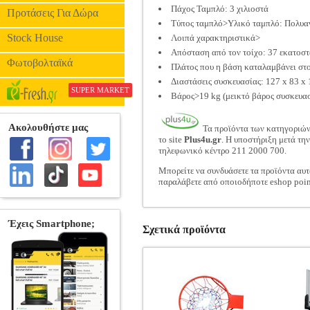
Πάχος Ταμπλό: 3 χιλιοστά
Προτάσεις Για Δώρα
Τύπος ταμπλό>Υλικό ταμπλό: Πολυανθ
Stock House
Λοιπά χαρακτηριστικά>
Απόσταση από τον τοίχο: 37 εκατοσ
Φωτοβολταϊκά
Πλάτος που η βάση καταλαμβάνει στο
Διαστάσεις συσκευασίας: 127 x 83 x
SUPER MARKET
Βάρος>19 kg (μεικτό βάρος συσκευασ
Τα προϊόντα των κατηγοριώ
το site
Plus4u.gr
. Η υποστήριξη μετά τη
τηλεφωνικό κέντρο 211 2000 700.
Μπορείτε να συνδυάσετε τα προϊόντα αυτ
παραλάβετε από οποιοδήποτε eshop poin
Σχετικά προϊόντα