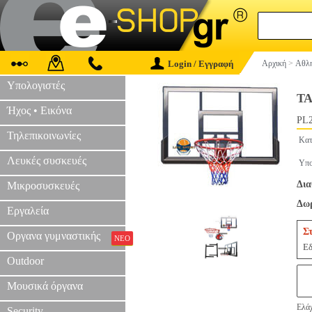
Login / Εγγραφή
Αρχική
>
Αθλη
Υπολογιστές
Τ
Ήχος • Εικόνα
PL2
Τηλεπικοινωνίες
Κατ
Λευκές συσκευές
Υπο
Δια
Μικροσυσκευές
Δωρ
Εργαλεία
Σ
Οργανα γυμναστικής
ΝΕΟ
Εδ
Outdoor
Μουσικά όργανα
Ελάχ
Security