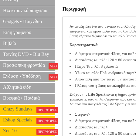
Περιγραφή
Ηλεκτρονικά παιχνίδια
Gadgets • Παιχνίδια
Αν αναζητάτε ένα πιο μεγάλο ταμπλό, σίγ
επιφάνεια και προστασία από πολυαιθυλέν
Είδη γραφείου
βαφή εξασφαλίζουν ότι το ταμπλό θα αντέ
Βιβλία
Χαρακτηριστικά
Διάμετρος στεφανιού: 45cm, για no7
Ταινίες DVD • Blu Ray
Διαστάσεις ταμπλό: 120 x 80 εκατοσ
Προσωπική φροντίδα
Πάχος Ταμπλό: 3 χιλιοστά
ΝΕΟ
Υλικό ταμπλό: Πολυανθρακικό ταμπλό
Ενδυση • Υπόδηση
ΝΕΟ
Απόσταση από τον τοίχο: 37 εκατοσ
Πλάτος που η βάση καταλαμβάνει στο
Αθλητικά είδη
Στόχος της
Life Sport
είναι η δημιουργί
Βρεφικά • Παιδικά
χρειάζεστε, από απλά στεφάνια έως και ο
λοιπόν ένα παιχνίδι τις Life Sport για α
Crazy Sundays
ΠΡΟΣΦΟΡΕΣ
Στεφάνι>
Eshop Specials
Διάμετρος στεφανιού: 45cm, για no7
ΠΡΟΣΦΟΡΕΣ
Διαστάσεις ταμπλό>
Zen 10
ΠΡΟΣΦΟΡΕΣ
Διαστάσεις ταμπλό: 120 x 80 εκατοσ