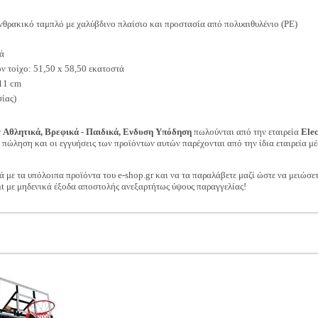
ρακικό ταμπλό με χαλύβδινο πλαίσιο και προστασία από πολυαιθυλένιο (PE)
τά
ν τοίχο: 51,50 x 58,50 εκατοστά
 11 cm
ίας)
ν
Αθλητικά, Βρεφικά - Παιδικά, Ενδυση Υπόδηση
πωλούνται από την εταιρεία
Ele
ν πώληση και οι εγγυήσεις των προϊόντων αυτών παρέχονται από την ίδια εταιρεία μέ
ά με τα υπόλοιπα προϊόντα του e-shop.gr και να τα παραλάβετε μαζί ώστε να μειώσε
t με μηδενικά έξοδα αποστολής ανεξαρτήτως ύψους παραγγελίας!