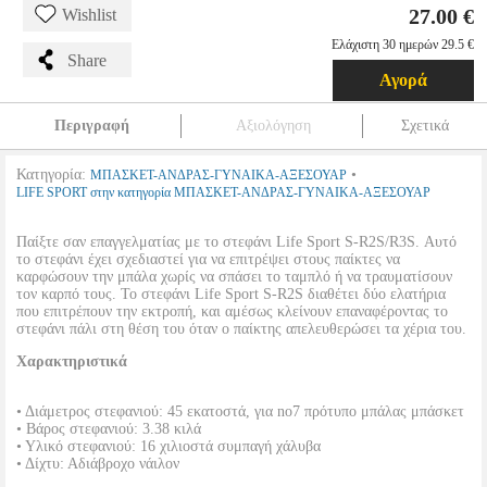
27.00 €
Wishlist
Ελάχιστη 30 ημερών 29.5 €
Share
Αγορά
Περιγραφή
Αξιολόγηση
Σχετικά
Κατηγορία:
•
ΜΠΑΣΚΕΤ-ΑΝΔΡΑΣ-ΓΥΝΑΙΚΑ-ΑΞΕΣΟΥΑΡ
LIFE SPORT στην κατηγορία ΜΠΑΣΚΕΤ-ΑΝΔΡΑΣ-ΓΥΝΑΙΚΑ-ΑΞΕΣΟΥΑΡ
Παίξτε σαν επαγγελματίας με το στεφάνι Life Sport S-R2S/R3S. Αυτό
το στεφάνι έχει σχεδιαστεί για να επιτρέψει στους παίκτες να
καρφώσουν την μπάλα χωρίς να σπάσει το ταμπλό ή να τραυματίσουν
τον καρπό τους. Το στεφάνι Life Sport S-R2S διαθέτει δύο ελατήρια
που επιτρέπουν την εκτροπή, και αμέσως κλείνουν επαναφέροντας το
στεφάνι πάλι στη θέση του όταν ο παίκτης απελευθερώσει τα χέρια του.
Χαρακτηριστικά
• Διάμετρος στεφανιού: 45 εκατοστά, για no7 πρότυπο μπάλας μπάσκετ
• Βάρος στεφανιού: 3.38 κιλά
• Υλικό στεφανιού: 16 χιλιοστά συμπαγή χάλυβα
• Δίχτυ: Αδιάβροχο νάιλον