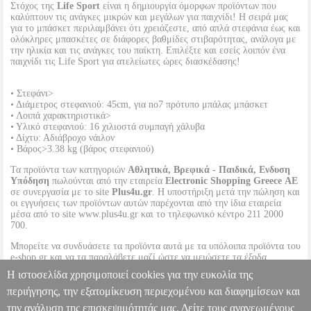
Στόχος της
Life Sport
είναι η δημιουργία όμορφων προϊόντων που
καλύπτουν τις ανάγκες μικρών και μεγάλων για παιχνίδι! Η σειρά μας
για το μπάσκετ περιλαμβάνει ότι χρειάζεστε, από απλά στεφάνια έως και
ολόκληρες μπασκέτες σε διάφορες βαθμίδες στιβαρότητας, ανάλογα με
την ηλικία και τις ανάγκες του παίκτη. Επιλέξτε και εσείς λοιπόν ένα
παιχνίδι τις Life Sport για ατελείωτες ώρες διασκέδασης!
• Στεφάνι>
• Διάμετρος στεφανιού: 45cm, για no7 πρότυπο μπάλας μπάσκετ
• Λοιπά χαρακτηριστικά>
• Υλικό στεφανιού: 16 χιλιοστά συμπαγή χάλυβα
• Δίχτυ: Αδιάβροχο νάιλον
• Βάρος>3.38 kg (βάρος στεφανιού)
Τα προϊόντα των κατηγοριών
Αθλητικά, Βρεφικά - Παιδικά, Ενδυση
Υπόδηση
πωλούνται από την εταιρεία
Electronic Shopping Greece ΑΕ
σε συνεργασία με το site
Plus4u.gr
. Η υποστήριξη μετά την πώληση και
οι εγγυήσεις των προϊόντων αυτών παρέχονται από την ίδια εταιρεία
μέσα από το site www.plus4u.gr και το τηλεφωνικό κέντρο 211 2000
700.
Μπορείτε να συνδυάσετε τα προϊόντα αυτά με τα υπόλοιπα προϊόντα του
e-shop.gr και να τα παραλάβετε μαζί ώστε να μειώσετε τα έξοδα
αποστολής. Μπορείτε επίσης να παραλάβετε από οποιοδήποτε eshop
Η ιστοσελίδα χρησιμοποιεί cookies για την ευκολία της
point με μηδενικά έξοδα αποστολής ανεξαρτήτως ύψους παραγγελίας!
περιήγησης, την εξατομίκευση περιεχομένου και διαφημίσεων και
την ανάλυση της επισκεψιμότητάς μας. Δείτε τους ανανεωμένους