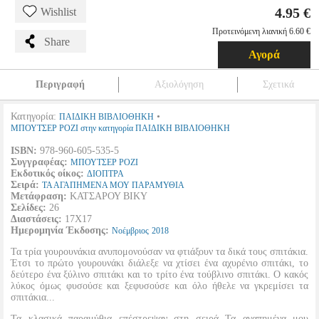
4.95 €
Wishlist
Προτεινόμενη λιανική 6.60 €
Share
Αγορά
Περιγραφή
Αξιολόγηση
Σχετικά
Κατηγορία:
•
ΠΑΙΔΙΚΗ ΒΙΒΛΙΟΘΗΚΗ
ΜΠΟΥΤΣΕΡ ΡΟΖΙ στην κατηγορία ΠΑΙΔΙΚΗ ΒΙΒΛΙΟΘΗΚΗ
ISBN:
978-960-605-535-5
Συγγραφέας:
ΜΠΟΥΤΣΕΡ ΡΟΖΙ
Εκδοτικός οίκος:
ΔΙΟΠΤΡΑ
Σειρά:
ΤΑ ΑΓΑΠΗΜΕΝΑ ΜΟΥ ΠΑΡΑΜΥΘΙΑ
Μετάφραση:
ΚΑΤΣΑΡΟΥ ΒΙΚΥ
Σελίδες:
26
Διαστάσεις:
17Χ17
Ημερομηνία Έκδοσης:
Νοέμβριος
2018
Τα τρία γουρουνάκια ανυπομονούσαν να φτιάξουν τα δικά τους σπιτάκια.
Έτσι το πρώτο γουρουνάκι διάλεξε να χτίσει ένα αχυρένιο σπιτάκι, το
δεύτερο ένα ξύλινο σπιτάκι και το τρίτο ένα τούβλινο σπιτάκι. Ο κακός
λύκος όμως φυσούσε και ξεφυσούσε και όλο ήθελε να γκρεμίσει τα
σπιτάκια...
Τα κλασικά παραμύθια επέστρεψαν στη σειρά Τα αγαπημένα μου