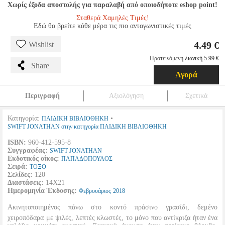
Χωρίς έξοδα αποστολής για παραλαβή από οποιοδήποτε eshop point!
Σταθερά Χαμηλές Τιμές!
Εδώ θα βρείτε κάθε μέρα τις πιο ανταγωνιστικές τιμές
4.49 €
Wishlist
Προτεινόμενη λιανική 5.99 €
Share
Αγορά
Περιγραφή
Αξιολόγηση
Σχετικά
Κατηγορία:
•
ΠΑΙΔΙΚΗ ΒΙΒΛΙΟΘΗΚΗ
SWIFT JONATHAN στην κατηγορία ΠΑΙΔΙΚΗ ΒΙΒΛΙΟΘΗΚΗ
ISBN:
960-412-595-8
Συγγραφέας:
SWIFT JONATHAN
Εκδοτικός οίκος:
ΠΑΠΑΔΟΠΟΥΛΟΣ
Σειρά:
ΤΟΞΟ
Σελίδες:
120
Διαστάσεις:
14Χ21
Ημερομηνία Έκδοσης:
Φεβρουάριος
2018
Ακινητοποιημένος πάνω στο κοντό πράσινο γρασίδι, δεμένο
χειροπόδαρα με ψιλές, λεπτές κλωστές, το μόνο που αντίκριζα ήταν ένα