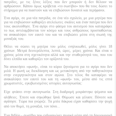
πατρίδες, με τις ξένες λέξεις που δεν μπορούν ή δεν θέλουν να
αρθρώσουν. Κάπου όμως κρύβεται «το σωσίβιο» που θα τους δώσει το
στήριγμα για να πιαστούν και να επιβιώσουν δυνατοί και περήφανοι.
Ένα αγόρι, σε μια νέα πατρίδα, σε ένα νέο σχολείο, με μια μητέρα που
για να επιβιώσουν καθαρίζει ατελείωτες σκάλες και έναν πατέρα που δεν
τους ακολούθησε. Ένα αγόρι στο φάσμα του αυτισμού που καταγράφει
το πως αντιλαμβάνεται τον κόσμο και τους ανθρώπους προσπαθώντας
να ανακαλύψει τον εαυτό του και να επιβιώσει μέσα στη σιωπή της
μοναξιάς του.
Θέλει να σώσει τη μητέρα του μόλις ενηλικιωθεί, μόλις γίνει 18
χρόνων. Μετρά δευτερόλεπτα, λεπτά, ώρες, μέρες χρόνια. Και είναι ο
χρόνος μέσα στη σχετικότητα αλλά και την σταθερότητά του, που του
δίνει ελπίδα και καθορίζει τον ορίζοντά του.
Να αποκτήσει «φωνή», είναι το κύριο ζητούμενο για το αγόρι που δεν
μιλά. Η φωνή ως διεκδίκηση και ως μετακίνηση από την παθητικότητα
στην ενεργητικότητα και στον αγώνα. Στο τέλος θα καταφέρει να
ανακαλύψει τον εαυτό του και τη «φωνή» του, μέσα από τις επτά
χρωματιστές, εγκιβωτισμένες ιστορίες αυτογνωσίας:
Είχε φτάσει στην αυτογνωσία. Στη διαδρομή μοιράστηκε ψέματα και
αλήθειες. Έπεσε και σηκώθηκε ξανά. Θύμωσε και γέλασε. Πόνεσε και
αγάπησε. Τώρα πια γνώριζε. Τα μπλε δάκρυα είχαν καθαρίσει την ψυχή
από τον θυμό, τη μοναξιά, τον πόνο...
Ένα βιβλίο - σωσίβιο που ενδυναμώνει ψυχικά μέσα από τη δημιουργική