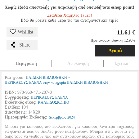
Χωρίς έξοδα αποστολής για παραλαβή από οποιοδήποτε eshop point!
Σταθερά Χαμηλές Τιμές!
Εδώ θα βρείτε κάθε μέρα τις πιο ανταγωνιστικές τιμές
11.61 €
Wishlist
Προτεινόμενη λιανική 12.90 €
Share
Αγορά
Περιγραφή
Αξιολόγηση
Σχετικά
Κατηγορία:
•
ΠΑΙΔΙΚΗ ΒΙΒΛΙΟΘΗΚΗ
ΠΕΡΙΚΛΕΟΥΣ ΕΛΕΝΑ στην κατηγορία ΠΑΙΔΙΚΗ ΒΙΒΛΙΟΘΗΚΗ
ISBN:
978-960-471-287-8
Συγγραφέας:
ΠΕΡΙΚΛΕΟΥΣ ΕΛΕΝΑ
Εκδοτικός οίκος:
ΚΑΛΕΙΔΟΣΚΟΠΙΟ
Σελίδες:
104
Διαστάσεις:
14Χ20
Ημερομηνία Έκδοσης:
Δεκέμβριος
2024
Μπορεί για κάποιους πιο ευάλωτους, για κάποιους λιγότερο τυχερούς,
να φαίνεται πως οι σκάλες μόνο κατεβαίνουν. Μπορεί στην πορεία της
ζωής τους να νιώθουν πως δεν αντικρίζουν ουρανό, στις καινούριες τους