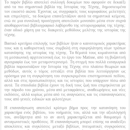
Το παρόν βιβλίο αποτελεί συλλογή δοκιμίων που αφορούν σε δεκαέξι
από τα πιο σημαντικά βιβλία της Ιστορίας της Τέχνης, δημοσιευμένα
τον εικοστό αιώνα. Έχοντας ως συγγραφείς τους κορυφαίους μελετητές
και επιμελητές, τα δοκίμια επανεξετάζουν αυτά τα σημαντικά κείμενα,
ενώ σε μια συνολική προσέγγιση αποτελούν μονοπάτι μέσα στον συχνά
αποθαρρυντικό βιβλιογραφικό λαβύρινθο της ιστοριογραφίας της τέχνης:
έναν οδικό χάρτη για τις διακριτές μεθόδους μελέτης της ιστορίας της
τέχνης.
Βασικό κριτήριο επιλογής των βιβλίων ήταν ο καινοτομικός χαρακτήρας
τους και η καθοριστική τους συμβολή στη σφυρηλάτηση νέων τρόπων
κατανόησης της ιστορίας της τέχνης. Τα θέματά τους κυμαίνονται από
τη μεσαιωνική αρχιτεκτονική έως το έργο του Matisse, από τη βυζαντινή
αγιογραφία έως τον μεταμοντερνισμό. Τη στιγμή που πολλά εισαγωγικά
βιβλία παρουσιάζουν την Ιστορία της Τέχνης στο πλαίσιο θεωριών και
μεθόδων, αυτός ο τόμος εστιάζει στα βιβλία που λειτούργησαν ως
ορόσημα για τη συγκρότηση του συγκεκριμένου επιστημονικού πεδίου,
αλλά και στις προσωπικότητες και τις ιστορίες που υπάρχουν πίσω από
αυτά. Τα σπουδαία βιβλία έχουν τη δική τους ζωή που επιμηκύνεται με
την πάροδο του χρόνου, μέσα από μεταφράσεις, αναθεωρήσεις και νέες
εκδόσεις, αλλά κυρίως μέσα από τις αναγνώσεις και τις επαναναγνώσεις
τους από γενεές ειδικών και φιλοτέχνων.
Η επανανάγνωση αποτελεί κρίσιμο βήμα προς την κατανόηση του
χαρακτήρα ενός βιβλίου, του νοήματός του, αλλά και την αξιολόγησή
του, ανεξάρτητα από το αν αυτή χαρακτηρίζεται από θαυμασμό ή
ανταγωνιστικές προθέσεις. Η επανανάγνωση μπορεί επίσης να αναδείξει
αποκλίσεις και συγκλίσεις μεταξύ βιβλίων, πνευματικές συγκρούσεις