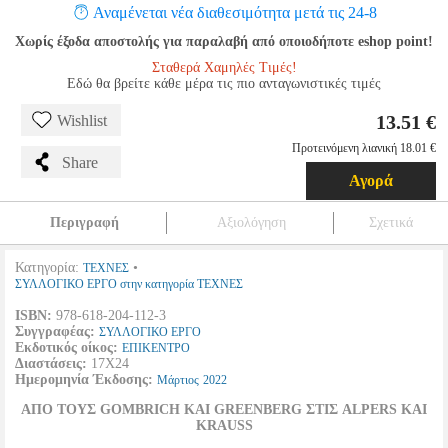
Αναμένεται νέα διαθεσιμότητα μετά τις 24-8
Χωρίς έξοδα αποστολής για παραλαβή από οποιοδήποτε eshop point!
Σταθερά Χαμηλές Τιμές!
Εδώ θα βρείτε κάθε μέρα τις πιο ανταγωνιστικές τιμές
13.51 €
Wishlist
Προτεινόμενη λιανική 18.01 €
Share
Αγορά
Περιγραφή
Αξιολόγηση
Σχετικά
Κατηγορία:
•
ΤΕΧΝΕΣ
ΣΥΛΛΟΓΙΚΟ ΕΡΓΟ στην κατηγορία ΤΕΧΝΕΣ
ISBN:
978-618-204-112-3
Συγγραφέας:
ΣΥΛΛΟΓΙΚΟ ΕΡΓΟ
Εκδοτικός οίκος:
ΕΠΙΚΕΝΤΡΟ
Διαστάσεις:
17Χ24
Ημερομηνία Έκδοσης:
Μάρτιος
2022
ΑΠΟ ΤΟΥΣ GOMBRICH ΚΑΙ GREENBERG ΣΤΙΣ ALPERS ΚΑΙ
KRAUSS