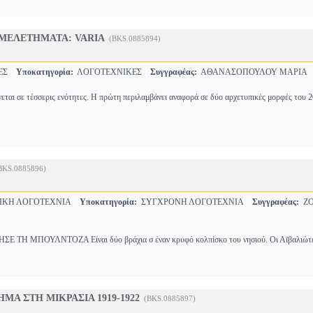
ΜΕΛΕΤΗΜΑΤΑ: VARIA
(BKS.0885894)
ΤΕΣ
Υποκατηγορία:
ΛΟΓΟΤΕΧΝΙΚΕΣ
Συγγραφέας:
ΑΘΑΝΑΣΟΠΟΥΛΟΥ ΜΑΡΙΑ
ται σε τέσσερις ενότητες. Η πρώτη περιλαμβάνει αναφορά σε δύο αρχετυπικές μορφές του 
BKS.0885896)
ΙΚΗ ΛΟΓΟΤΕΧΝΙΑ
Υποκατηγορία:
ΣΥΓΧΡΟΝΗ ΛΟΓΟΤΕΧΝΙΑ
Συγγραφέας:
ΖΟ
ΤΗ ΜΠΟΥΛΝΤΟΖΑ Είναι δύο βράχια σ έναν κρυφό κολπίσκο του νησιού. Οι Αϊβαλιώτες
ΜΑ ΣΤΗ ΜΙΚΡΑΣΙΑ 1919-1922
(BKS.0885897)