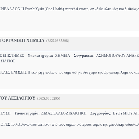
ΛΛΟΝ Η Ενιαία Υγεία (One Health) αποτελεί επιστημονικά θεμελιωμένη και διεθνώς α
 ΟΡΓΑΝΙΚΗ ΧΗΜΕΙΑ
(BKS.0885898)
Σ ΕΠΙΣΤΗΜΕΣ
Υποκατηγορία:
ΧΗΜΕΙΑ
Συγγραφέας:
ΑΣΗΜΟΠΟΥΛΟΥ ΑΝΔΡΕ
ΣΙΛΕΙΟΣ
Σ ΕΝΩΣΕΙΣ Η έκρηξη γνώσεων, που σημειώθηκε στο χώρο της Οργανικής Χημείας κατ
ΤΟΥ ΛΕΞΙΛΟΓΙΟΥ
(BKS.0885295)
ΔΕΥΣΗ
Υποκατηγορία:
ΔΙΔΑΣΚΑΛΙΑ-ΔΙΔΑΚΤΙΚΗ
Συγγραφέας:
ΕΥΘΥΜΙΟΥ ΑΓ
 Το λεξιλόγιο αποτελεί έναν από τους σημαντικότερους τομείς της γλωσσικής διδασκαλ