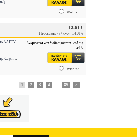
ική
Wishlist
12.61 €
Προτεινόμενη λιανική 14.01 €
ΛΛΑΤΟΥ
Αναμένεται νέα διαθεσιμότητα μετά τις
24-8
...
της ζωής.
Wishlist
1
2
3
4
...
85
>