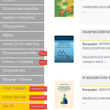
ΑΝΘΡΩΠΟΙ-ΖΩΑ-ΠΕΡΙΒΑ
Ηλεκτρονικά παιχνίδια
...
Gadgets • Παιχνίδια
Είδη γραφείου
ΕΦΑΡΜΟΣΜΕΝΗ
Βιβλία
Ταινίες DVD • Blu Ray
Κατηγορία:
ΘΕΤΙΚΕ
ΠΑΠΑΓΕΩΡΓΙΟΥ ΒΑ
Προσωπική φροντίδα
ΝΕΟ
ΕΙΣΑΓΩΓΗ ΚΑΙ ΑΚΥΚΛΕ
Ενδυση • Υπόδηση
...
περασμένο αιώνα
ΝΕΟ
Αθλητικά είδη
Η ΔΙΔΑΣΚΑΛΙΑ 
Βρεφικά • Παιδικά
Crazy Sundays
ΠΡΟΣΦΟΡΕΣ
Κατηγορία:
ΕΚΠΑΙ
Eshop Specials
ΠΡΟΣΦΟΡΕΣ
ΘΕΩΡΙΑ ΚΑΙ ΕΦΑΡΜΟΓΕΣ
...
Zen 10
ΠΡΟΣΦΟΡΕΣ