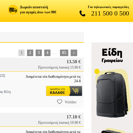
Δωρεάν αποστολή
Για τηλεφωνικές παραγγελίες
211 500 0 500
για αγορές άνω των 90€
1
2
3
4
...
85
>
13.50 €
Προτεινόμενη λιανική 15.00 €
ΚΟΣ
Αναμένεται νέα διαθεσιμότητα μετά τις
24-8
ς θέλη
Wishlist
17.10 €
Προτεινόμενη λιανική 19.00 €
Αναμένεται νέα διαθεσιμότητα μετά τις