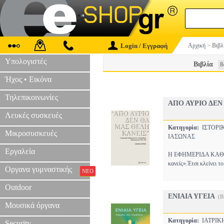
Login / Εγγραφή
Αρχική
>
Βιβλ
Υπολογιστές
Βιβλία
8
Ήχος • Εικόνα
Τηλεπικοινωνίες
ΑΠΟ ΑΥΡΙΟ ΔΕΝ
Λευκές συσκευές
Κατηγορία:
ΙΣΤΟΡ
Μικροσυσκευές
ΙΑΣΩΝΑΣ
Εργαλεία
Η ΕΦΗΜΕΡΙΔΑ ΚΑΘΗΜ
κανείς».Έτσι κλείνει τ
Οργανα γυμναστικής
ΝΕΟ
Outdoor
ΕΝΙΑΙΑ ΥΓΕΙΑ
(B
Μουσικά όργανα
Κατηγορία:
ΙΑΤΡΙ
Security