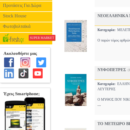
Προτάσεις Για Δώρα
Stock House
ΝΕΟΕΛΛΗΝΙΚΑ 
Φωτοβολταϊκά
Κατηγορία:
ΜΕΛΕ
SUPER MARKET
Ο παρών τόμος αρθρώνε
ΝΥΦΟΠΕΤΡΕΣ
(
Κατηγορία:
ΕΛΛΗΝ
ΛΕΥΤΕΡΗΣ
Ο ΜΥΘΟΣ ΠΟΥ ΝΙΚΗΣΕ 
...
ΤΟ ΜΕΤΕΩΡΟ ΒΗ