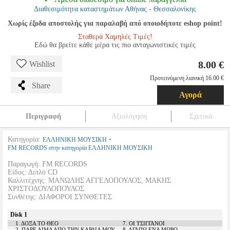
Διαθεσιμότητα καταστημάτων Αθήνας - Θεσσαλονίκης
Χωρίς έξοδα αποστολής για παραλαβή από οποιοδήποτε eshop point!
Σταθερά Χαμηλές Τιμές!
Εδώ θα βρείτε κάθε μέρα τις πιο ανταγωνιστικές τιμές
8.00 €
Wishlist
Προτεινόμενη λιανική 16.00 €
Share
Αγορά
Περιγραφή
Αξιολόγηση
Σχετικά
Κατηγορία:
•
ΕΛΛΗΝΙΚΗ ΜΟΥΣΙΚΗ
FM RECORDS στην κατηγορία ΕΛΛΗΝΙΚΗ ΜΟΥΣΙΚΗ
Παραγωγή: FM RECORDS
Είδος: Διπλό CD
Καλλιτέχνης: ΜΑΝΩΛΗΣ ΑΓΓΕΛΟΠΟΥΛΟΣ, ΜΑΚΗΣ
ΧΡΙΣΤΟΔΟΥΛΟΠΟΥΛΟΣ
Συνθέτης: ΔΙΑΦΟΡΟΙ ΣΥΝΘΕΤΕΣ
Disk 1
1. ΔΟΞΑ ΤΟ ΘΕΟ
7. ΟΙ ΤΣΙΓΓΑΝΟΙ
2. ΠΑΡΕ ΑΙΜΑ ΑΠΟ ΤΗΝ ΚΑΡΔΙΑ ΜΟΥ
8. ΑΓΑΠΩ ΕΝΑ ΜΩΡΟ