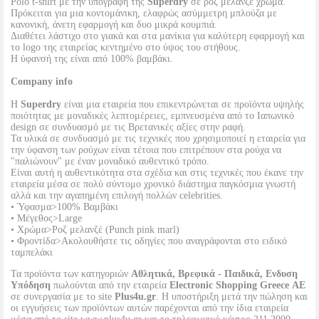
Polo t-shirt με την υπογραφή της
Superdry
σε ροζ μελανζέ χρώμα.
Πρόκειται για μια κοντομάνικη, ελαφρώς ασύμμετρη μπλούζα με
κανονική, άνετη εφαρμογή και δυο μικρά κουμπιά.
Διαθέτει λάστιχο στο γιακά και στα μανίκια για καλύτερη εφαρμογή και
το logo της εταιρείας κεντημένο στο ύψος του στήθους.
Η ύφανσή της είναι από 100% βαμβάκι.
Company info
Η
Superdry
είναι μια εταιρεία που επικεντρώνεται σε προϊόντα υψηλής
ποιότητας με μοναδικές λεπτομέρειες, εμπνευσμένα από το Ιαπωνικό
design σε συνδυασμό με τις Βρετανικές αξίες στην ραφή.
Τα υλικά σε συνδυασμό με τις τεχνικές που χρησιμοποιεί η εταιρεία για
την ύφανση των ρούχων είναι τέτοια που επιτρέπουν στα ρούχα να
"παλιώνουν" με έναν μοναδικό αυθεντικό τρόπο.
Είναι αυτή η αυθεντικότητα στα σχέδια και στις τεχνικές που έκανε την
εταιρεία μέσα σε πολύ σύντομο χρονικό διάστημα παγκόσμια γνωστή
αλλά και την αγαπημένη επιλογή πολλών celebrities.
• Ύφασμα>100% Βαμβάκι
• Μέγεθος>Large
• Χρώμα>Ροζ μελανζέ (Punch pink marl)
• Φροντίδα>Ακολουθήστε τις οδηγίες που αναγράφονται στο ειδικό
ταμπελάκι
Τα προϊόντα των κατηγοριών
Αθλητικά, Βρεφικά - Παιδικά, Ενδυση
Υπόδηση
πωλούνται από την εταιρεία
Electronic Shopping Greece ΑΕ
σε συνεργασία με το site
Plus4u.gr
. Η υποστήριξη μετά την πώληση και
οι εγγυήσεις των προϊόντων αυτών παρέχονται από την ίδια εταιρεία