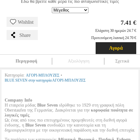
Εδώ θα βρείτε κάθε μέρα τις πιο ανταγωνιστικές τιμές
7.41 €
Wishlist
Ελάχιστη 30 ημερών 24.7 €
Share
Προτεινόμενη λιανική 24.70 €
Αγορά
Περιγραφή
Αξιολόγηση
Σχετικά
Κατηγορία:
•
ΑΓΟΡΙ-ΜΠΛΟΥΖΕΣ
BLUE SEVEN στην κατηγορία ΑΓΟΡΙ-ΜΠΛΟΥΖΕΣ
Company Info
Η εταιρεία μόδας
Blue Seven
ιδρύθηκε το 1929 στη γραφική πόλη
Oberstaufen της Γερμανίας. Διακρίνεται για την
κορυφαία ποιότητα σε
λογικές τιμές
.
Ως ένας από τους πιο επιτυχημένους προμηθευτές στη διεθνή αγορά
ένδυσης, η
Blue Seven
συνδυάζει την καινοτομία και τη
δημιουργικότητα με την οικογενειακή παράδοση και την διεθνή επιτυχία.
Τα προϊόντα των κατηγοριών
Αθλητικά, Βρεφικά - Παιδικά, Ενδυση