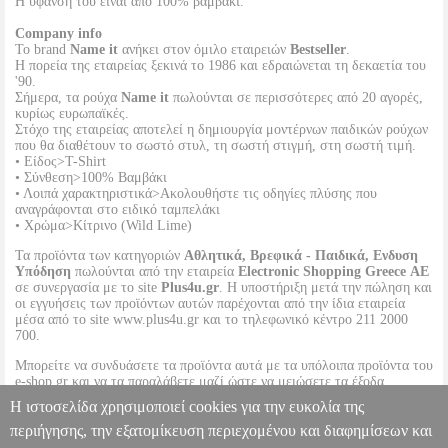
Η ύφανσή του είναι από 100% βαμβάκι.
Company info
Το brand
Name it
ανήκει στον όμιλο εταιρειών
Bestseller
.
Η πορεία της εταιρείας ξεκινά το 1986 και εδραιώνεται τη δεκαετία του
'90.
Σήμερα, τα ρούχα
Name it
πωλούνται σε περισσότερες από 20 αγορές,
κυρίως ευρωπαϊκές.
Στόχο της εταιρείας αποτελεί η δημιουργία μοντέρνων παιδικών ρούχων
που θα διαθέτουν το σωστό στυλ, τη σωστή στιγμή, στη σωστή τιμή.
• Είδος>T-Shirt
• Σύνθεση>100% Βαμβάκι
• Λοιπά χαρακτηριστικά>Ακολουθήστε τις οδηγίες πλύσης που
αναγράφονται στο ειδικό ταμπελάκι
• Χρώμα>Κίτρινο (Wild Lime)
Τα προϊόντα των κατηγοριών
Αθλητικά, Βρεφικά - Παιδικά, Ενδυση
Υπόδηση
πωλούνται από την εταιρεία
Electronic Shopping Greece ΑΕ
σε συνεργασία με το site
Plus4u.gr
. Η υποστήριξη μετά την πώληση και
οι εγγυήσεις των προϊόντων αυτών παρέχονται από την ίδια εταιρεία
μέσα από το site www.plus4u.gr και το τηλεφωνικό κέντρο 211 2000
700.
Μπορείτε να συνδυάσετε τα προϊόντα αυτά με τα υπόλοιπα προϊόντα του
e-shop.gr και να τα παραλάβετε μαζί ώστε να μειώσετε τα έξοδα
αποστολής. Μπορείτε επίσης να παραλάβετε από οποιοδήποτε eshop
Η ιστοσελίδα χρησιμοποιεί cookies για την ευκολία της
point με μηδενικά έξοδα αποστολής ανεξαρτήτως ύψους παραγγελίας!
περιήγησης, την εξατομίκευση περιεχομένου και διαφημίσεων και