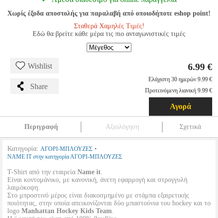
Χωρίς έξοδα αποστολής για παραλαβή από οποιοδήποτε eshop point!
Σταθερά Χαμηλές Τιμές!
Εδώ θα βρείτε κάθε μέρα τις πιο ανταγωνιστικές τιμές
6.99 €
Wishlist
Ελάχιστη 30 ημερών 9.99 €
Share
Προτεινόμενη λιανική 9.99 €
Αγορά
Περιγραφή
Αξιολόγηση
Σχετικά
Κατηγορία:
•
ΑΓΟΡΙ-ΜΠΛΟΥΖΕΣ
NAME IT στην κατηγορία ΑΓΟΡΙ-ΜΠΛΟΥΖΕΣ
T-Shirt από την εταιρεία
Name it
.
Είναι κοντομάνικο, με κανονική, άνετη εφαρμογή και στρογγυλή
λαιμόκοψη.
Στο μπροστινό μέρος είναι διακοσμημένο με στάμπα εξαιρετικής
ποιότητας, στην οποία απεικονίζονται δύο μπαστούνια του hockey και το
logo
Manhattan Hockey Kids Team
.