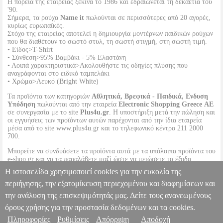
Η πορεία της εταιρείας ξεκινά το 1986 και εδραιώνεται τη δεκαετία του
'90.
Σήμερα, τα ρούχα
Name it
πωλούνται σε περισσότερες από 20 αγορές,
κυρίως ευρωπαϊκές.
Στόχο της εταιρείας αποτελεί η δημιουργία μοντέρνων παιδικών ρούχων
που θα διαθέτουν το σωστό στυλ, τη σωστή στιγμή, στη σωστή τιμή.
• Είδος>T-Shirt
• Σύνθεση>95% Βαμβάκι - 5% Ελαστάνη
• Λοιπά χαρακτηριστικά>Ακολουθήστε τις οδηγίες πλύσης που
αναγράφονται στο ειδικό ταμπελάκι
• Χρώμα>Λευκό (Bright White)
Τα προϊόντα των κατηγοριών
Αθλητικά, Βρεφικά - Παιδικά, Ενδυση
Υπόδηση
πωλούνται από την εταιρεία
Electronic Shopping Greece ΑΕ
σε συνεργασία με το site
Plus4u.gr
. Η υποστήριξη μετά την πώληση και
οι εγγυήσεις των προϊόντων αυτών παρέχονται από την ίδια εταιρεία
μέσα από το site www.plus4u.gr και το τηλεφωνικό κέντρο 211 2000
700.
Μπορείτε να συνδυάσετε τα προϊόντα αυτά με τα υπόλοιπα προϊόντα του
e-shop.gr και να τα παραλάβετε μαζί ώστε να μειώσετε τα έξοδα
αποστολής. Μπορείτε επίσης να παραλάβετε από οποιοδήποτε eshop
Η ιστοσελίδα χρησιμοποιεί cookies για την ευκολία της
point με μηδενικά έξοδα αποστολής ανεξαρτήτως ύψους παραγγελίας!
περιήγησης, την εξατομίκευση περιεχομένου και διαφημίσεων και
την ανάλυση της επισκεψιμότητάς μας. Δείτε τους ανανεωμένους
T-SHIRT NAME IT 13215002 NMMVAGNO ΛΕΥΚΟ
PL1.152089463
PL1.152089463
NAME IT
NAME IT
ΑΓΟΡΙ-
όρους χρήσης για την προστασία δεδομένων και τα cookies.
ΜΠΛΟΥΖΕΣ
Κατηγορία: ΑΓΟΡΙ-ΜΠΛΟΥΖΕΣ
Πληροφορίες
Ρυθμίσεις
Απόρριψη
Αποδοχή
Πληροφορίες & Υπηρεσίες >