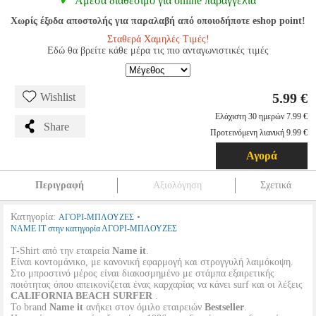
Αμεσα διαθέσιμο για online παραγγελία
Χωρίς έξοδα αποστολής για παραλαβή από οποιοδήποτε eshop point!
Σταθερά Χαμηλές Τιμές!
Εδώ θα βρείτε κάθε μέρα τις πιο ανταγωνιστικές τιμές
5.99 €
Wishlist
Ελάχιστη 30 ημερών 7.99 €
Share
Προτεινόμενη λιανική 9.99 €
Αγορά
Περιγραφή
Αξιολόγηση
Σχετικά
Κατηγορία:
•
ΑΓΟΡΙ-ΜΠΛΟΥΖΕΣ
NAME IT στην κατηγορία ΑΓΟΡΙ-ΜΠΛΟΥΖΕΣ
T-Shirt από την εταιρεία
Name it
.
Είναι κοντομάνικο, με κανονική εφαρμογή και στρογγυλή λαιμόκοψη.
Στο μπροστινό μέρος είναι διακοσμημένο με στάμπα εξαιρετικής
ποιότητας όπου απεικονίζεται ένας καρχαρίας να κάνει surf και οι λέξεις
CALIFORNIA BEACH SURFER
.
Το brand
Name it
ανήκει στον όμιλο εταιρειών
Bestseller
.