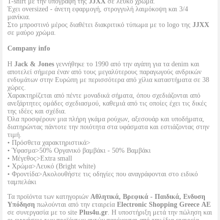
T-shirt με την υπογραφή της
JJXX
σε λευκό χρώμα.
Έχει oversized - άνετη εφαρμογή, στρογγυλή λαιμόκοψη και 3/4
μανίκια.
Στο μπροστινό μέρος διαθέτει διακριτικό τύπωμα με το logo της
JJXX
σε μαύρο χρώμα.
Company info
Η
Jack & Jones
γεννήθηκε το 1990 από την αγάπη για τα denim και
αποτελεί σήμερα έναν από τους μεγαλύτερους παραγωγούς ανδρικών
ενδυμάτων στην Ευρώπη με περισσότερα από χίλια καταστήματα σε 38
χώρες.
Χαρακτηρίζεται από πέντε μοναδικά σήματα, όπου σχεδιάζονται από
ανεξάρτητες ομάδες σχεδιασμού, καθεμιά από τις οποίες έχει τις δικές
της ιδέες και σχέδια.
Όλα προσφέρουν μια πλήρη γκάμα ρούχων, αξεσουάρ και υποδήματα,
διατηρώντας πάντοτε την ποιότητα στα υφάσματα και εστιάζοντας στην
τιμή.
• Πρόσθετα χαρακτηριστικά>
• Ύφασμα>50% Οργανικό βαμβάκι - 50% Βαμβάκι
• Μέγεθος>Extra small
• Χρώμα>Λευκό (Bright white)
• Φροντίδα>Ακολουθήστε τις οδηγίες που αναγράφονται στο ειδικό
ταμπελάκι
Τα προϊόντα των κατηγοριών
Αθλητικά, Βρεφικά - Παιδικά, Ενδυση
Υπόδηση
πωλούνται από την εταιρεία
Electronic Shopping Greece ΑΕ
σε συνεργασία με το site
Plus4u.gr
. Η υποστήριξη μετά την πώληση και