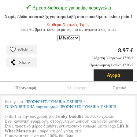
Αμεσα διαθέσιμο για online παραγγελία
Χωρίς έξοδα αποστολής για παραλαβή από οποιοδήποτε eshop point!
Σταθερά Χαμηλές Τιμές!
Εδώ θα βρείτε κάθε μέρα τις πιο ανταγωνιστικές τιμές
8.97 €
Wishlist
Ελάχιστη 30 ημερών 17.95 €
Share
Προτεινόμενη λιανική 17.95 €
Αγορά
Περιγραφή
Αξιολόγηση
Σχετικά
Κατηγορία:
•
ΠΡΟΣΦΟΡΕΣ-ΓΥΝΑΙΚΑ-T-SHIRTS
FUNKY BUDDHA στην κατηγορία ΠΡΟΣΦΟΡΕΣ-ΓΥΝΑΙΚΑ-T-SHIRTS
T-shirt με την υπογραφή της
Funky Buddha
σε λευκό χρώμα.
Έχει κανονική εφαρμογή, στρογγυλή λαιμόκοψη και κοντά μανίκια.
Στο μπροστινό μέρος διαθέτει εντυπωσιακό τύπωμα με το logo
Life is
What Matters
με μαύρα και ροζ γράμματα.
Η ύφανσή του είναι από 100% βαμβάκι.