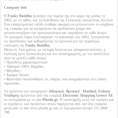
Company info
Η
Funky Buddha
ξεκίνησε την πορεία της στο χώρο της μόδας το
2003, με το πάθος και τη διαίσθηση της Ελληνικής οικογένειας Αλεξίου.
Ένα επαγγελματικό ταξίδι στάθηκε αφορμή να εμπνευστούν το σύμβολο
της εταιρίας και να καταφέρουν να σχεδιάσουν ρούχα που
αντικατοπτρίζουν την προσωπικότητα και ταιριάζουν σε κάθε άτομο.
Το εμπορικό σήμα κυκλοφόρησε το καλοκαίρι του 2003, ξεπερνώντας
τις προσδοκίες και καθορίζοντας τα πρότυπα για την περαιτέρω
επέκταση της
Funky Buddha
.
Μέσα σε λίγα χρόνια, με σκληρή δουλειά και αποφασιστικότητα, η
συλλογή έγινε πλουσιότερη και πιο ολοκληρωμένη, με τον ανατέλλων
ήλιο να εμπνέει κάθε άτομο.
• Πρόσθετα χαρακτηριστικά>
• Ύφασμα>100% Βαμβάκι
• Μέγεθος>
• Χρώμα>Λευκό
• Φροντίδα>Ακολουθήστε τις οδηγίες που αναγράφονται στο ειδικό
ταμπελάκι
Τα προϊόντα των κατηγοριών
Αθλητικά, Βρεφικά - Παιδικά, Ενδυση
Υπόδηση
πωλούνται από την εταιρεία
Electronic Shopping Greece ΑΕ
σε συνεργασία με το site
Plus4u.gr
. Η υποστήριξη μετά την πώληση και
οι εγγυήσεις των προϊόντων αυτών παρέχονται από την ίδια εταιρεία
μέσα από το site www.plus4u.gr και το τηλεφωνικό κέντρο 211 2000
700.