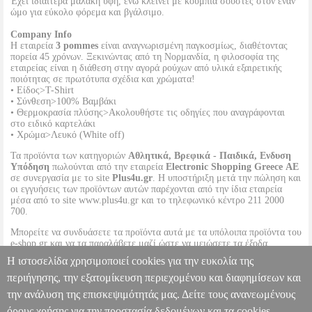
Έχει ιδιαίτερα μαλακή υφή, ενώ κλείνει με κουμπιά σούστες στον έναν
ώμο για εύκολο φόρεμα και βγάλσιμο.
Company Info
Η εταιρεία
3 pommes
είναι αναγνωρισμένη παγκοσμίως, διαθέτοντας
πορεία 45 χρόνων. Ξεκινώντας από τη Νορμανδία, η φιλοσοφία της
εταιρείας είναι η διάθεση στην αγορά ρούχων από υλικά εξαιρετικής
ποιότητας σε πρωτότυπα σχέδια και χρώματα!
• Είδος>T-Shirt
• Σύνθεση>100% Βαμβάκι
• Θερμοκρασία πλύσης>Ακολουθήστε τις οδηγίες που αναγράφονται
στο ειδικό καρτελάκι
• Χρώμα>Λευκό (White off)
Τα προϊόντα των κατηγοριών
Αθλητικά, Βρεφικά - Παιδικά, Ενδυση
Υπόδηση
πωλούνται από την εταιρεία
Electronic Shopping Greece ΑΕ
σε συνεργασία με το site
Plus4u.gr
. Η υποστήριξη μετά την πώληση και
οι εγγυήσεις των προϊόντων αυτών παρέχονται από την ίδια εταιρεία
μέσα από το site www.plus4u.gr και το τηλεφωνικό κέντρο 211 2000
700.
Μπορείτε να συνδυάσετε τα προϊόντα αυτά με τα υπόλοιπα προϊόντα του
e-shop.gr και να τα παραλάβετε μαζί ώστε να μειώσετε τα έξοδα
αποστολής. Μπορείτε επίσης να παραλάβετε από οποιοδήποτε eshop
Η ιστοσελίδα χρησιμοποιεί cookies για την ευκολία της
point με μηδενικά έξοδα αποστολής ανεξαρτήτως ύψους παραγγελίας!
περιήγησης, την εξατομίκευση περιεχομένου και διαφημίσεων και
την ανάλυση της επισκεψιμότητάς μας. Δείτε τους ανανεωμένους
T-SHIRT 3 POMMES 3Q10003 ΛΕΥΚΟ (3 ΕΤΩΝ)-(104CM)
PL1.152056611
PL1.152056611
3 POMMES
3 POMMES
όρους χρήσης για την προστασία δεδομένων και τα cookies.