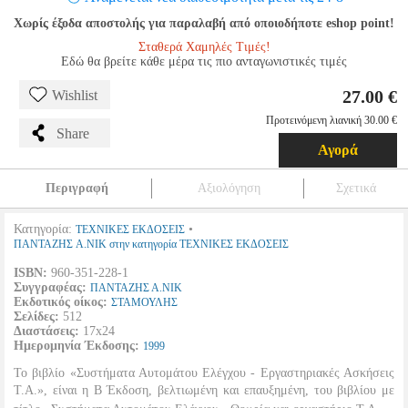
Χωρίς έξοδα αποστολής για παραλαβή από οποιοδήποτε eshop point!
Σταθερά Χαμηλές Τιμές!
Εδώ θα βρείτε κάθε μέρα τις πιο ανταγωνιστικές τιμές
27.00 €
Wishlist
Προτεινόμενη λιανική 30.00 €
Share
Αγορά
Περιγραφή
Αξιολόγηση
Σχετικά
Κατηγορία:
•
ΤΕΧΝΙΚΕΣ ΕΚΔΟΣΕΙΣ
ΠΑΝΤΑΖΗΣ Α.ΝΙΚ στην κατηγορία ΤΕΧΝΙΚΕΣ ΕΚΔΟΣΕΙΣ
ISBN:
960-351-228-1
Συγγραφέας:
ΠΑΝΤΑΖΗΣ Α.ΝΙΚ
Εκδοτικός οίκος:
ΣΤΑΜΟΥΛΗΣ
Σελίδες:
512
Διαστάσεις:
17x24
Ημερομηνία Έκδοσης:
1999
Το βιβλίο «Συστήματα Αυτομάτου Ελέγχου - Εργαστηριακές Ασκήσεις
Τ.Α.», είναι η Β Έκδοση, βελτιωμένη και επαυξημένη, του βιβλίου με