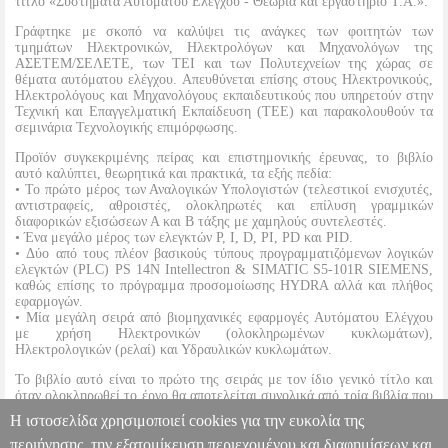
τίτλο «Συστήματα Αυτομάτου Ελέγχου - Θεωρία και εργαστήριο Τ.Α.».
Γράφτηκε με σκοπό να καλύψει τις ανάγκες των φοιτητών των
τμημάτων Ηλεκτρονικών, Ηλεκτρολόγων και Μηχανολόγων της
ΑΣΕΤΕΜ/ΣΕΛΕΤΕ, των ΤΕΙ και των Πολυτεχνείων της χώρας σε
θέματα αυτόματου ελέγχου. Απευθύνεται επίσης στους Ηλεκτρονικούς,
Ηλεκτρολόγους και Μηχανολόγους εκπαιδευτικούς που υπηρετούν στην
Τεχνική και Επαγγελματική Εκπαίδευση (ΤΕΕ) και παρακολουθούν τα
σεμινάρια Τεχνολογικής επιμόρφωσης.
Προϊόν συγκεκριμένης πείρας και επιστημονικής έρευνας, το βιβλίο
αυτό καλύπτει, θεωρητικά και πρακτικά, τα εξής πεδία:
• Το πρώτο μέρος των Αναλογικών Υπολογιστών (τελεστικοί ενισχυτές,
αντιστραφείς, αθροιστές, ολοκληρωτές και επίλυση γραμμικών
διαφορικών εξισώσεων Α και Β τάξης με χαμηλούς συντελεστές.
• Ένα μεγάλο μέρος των ελεγκτών P, I, D, PI, PD και PID.
• Δύο από τους πλέον βασικούς τύπους προγραμματιζόμενων λογικών
ελεγκτών (PLC) PS 14N Intellectron & SIMATIC S5-101R SIEMENS,
καθώς επίσης το πρόγραμμα προσομοίωσης HYDRA αλλά και πλήθος
εφαρμογών.
• Μία μεγάλη σειρά από βιομηχανικές εφαρμογές Αυτόματου Ελέγχου
με χρήση Ηλεκτρονικών (ολοκληρωμένων κυκλωμάτων),
Ηλεκτρολογικών (ρελαί) και Υδραυλικών κυκλωμάτων.
Το βιβλίο αυτό είναι το πρώτο της σειράς με τον ίδιο γενικό τίτλο και
όταν ολοκληρωθεί το έργο θα αποτελείται συνολικά από τρία βιβλία που
θα καλύψουν, ένα σημαντικό μέρος από το ευρύτατο πεδίο των
Η ιστοσελίδα χρησιμοποιεί cookies για την ευκολία της
Συστημάτων Αυτομάτου Ελέγχου.
περιήγησης, την εξατομίκευση περιεχομένου και διαφημίσεων και