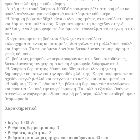
προσθέτει λάμψη με κάθε κίνηση.
-Αυτή η ηλεκτρική βούρτσα 1000W προσφέρει βέλτιστη ροή αέρα και
απαλό στέγνωμα, για εκπληκτικά αποτελέσματα κάθε μέρα.
-Η θερμική βούρτσα 50χιλ είναι ο ιδανικός τρόπος να προσθέσετε όγκο
και λάμψη στα μαλλιά σας. Χρησιμοποιήστε τη σε σχεδόν στεγνά
μαλλιά για να δημιουργήσετε ένα όμορφο, επαγγελματικό στέγνωμα στο
σπίτι.
-Χρησιμοποιήστε τη βούρτσα 30χιλ για να προσθέσετε
καλοσχηματισμένους κυματισμούς, διατηρώντας τα μαλλιά σας απαλά
και λαμπερά. Τα πτυσσόμενα δοντάκια διευκολύνουν το φορμάρισμα
χωρίς κόμπους.
-Οι βούρτσες μπορούν να περιστραφούν και στις δύο κατευθύνσεις,
διευκολύνοντας τον χειρισμό και τη δημιουργία διάφορων στυλ.
-Η βούρτσα θερμότητας 30mm και 38mm είναι ιδανική για τη
δημιουργία κυμάτων και την προσθήκη λάμψης. Χρησιμοποιήστε τα σε
σχεδόν στεγνά μαλλιά και στεγνώστε τα καθώς και σε κομμωτήριο.
-Η ρύθμιση ''Care+'' εξασφαλίζει βέλτιστη θερμοκρασία στεγνώματος
και προστατεύει από την υπερθέρμανση. Τα μαλλιά εξακολουθούν να
στεγνώνουν γρήγορα με εξίσου ισχυρή ροή αέρα, αλλά σε σταθερή, ήπια
θερμοκρασία.
Χαρακτηριστικά
•
Ισχύς:
1000 W.
•
Ρυθμίσεις θερμοκρασίας:
3.
•
Ρυθμίσεις ταχύτητας:
2.
•
Bούρτσα με σκληρές τρίχες που αποσύρονται:
30 mm.