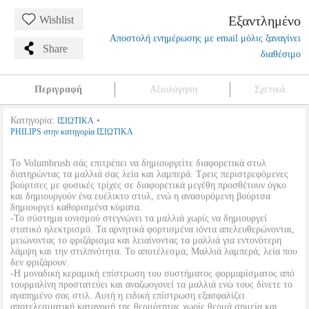
Εξαντλημένο
Wishlist
Αποστολή ενημέρωσης με email μόλις ξαναγίνει
Share
διαθέσιμο
Περιγραφή
Αξιολόγηση
Σχετικά
Κατηγορία:
•
ΙΣΙΩΤΙΚΑ
PHILIPS στην κατηγορία ΙΣΙΩΤΙΚΑ
Το Volumbrush σάς επιτρέπει να δημιουργείτε διαφορετικά στυλ
διατηρώντας τα μαλλιά σας λεία και λαμπερά. Τρεις περιστρεφόμενες
βούρτσες με φυσικές τρίχες σε διαφορετικά μεγέθη προσθέτουν όγκο
και δημιουργούν ένα ευέλικτο στυλ, ενώ η ανασυρόμενη βούρτσα
δημιουργεί καθορισμένα κύματα.
-Το σύστημα ιονισμού στεγνώνει τα μαλλιά χωρίς να δημιουργεί
στατικό ηλεκτρισμό. Τα αρνητικά φορτισμένα ιόντα απελευθερώνονται,
μειώνοντας το φριζάρισμα και λειαίνοντας τα μαλλιά για εντονότερη
λάμψη και την στιλπνότητα. Το αποτέλεσμα; Μαλλιά λαμπερά, λεία που
δεν φριζάρουν.
-Η μοναδική κεραμική επίστρωση του συστήματος φορμαρίσματος από
τουρμαλίνη προστατεύει και αναζωογονεί τα μαλλιά ενώ τους δίνετε το
αγαπημένο σας στιλ. Αυτή η ειδική επίστρωση εξασφαλίζει
αποτελεσματική κατανομή της θερμότητας χωρίς θερμά σημεία και