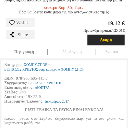
Χωρίς έξοδα αποστολής για παραλαβή από οποιοδήποτε eshop point!
Σταθερά Χαμηλές Τιμές!
Εδώ θα βρείτε κάθε μέρα τις πιο ανταγωνιστικές τιμές
19.12 €
Wishlist
Προτεινόμενη λιανική 25.50 €
Share
Αγορά
Περιγραφή
Αξιολόγηση
Σχετικά
Κατηγορία:
•
ΧΟΜΠΥ-ΣΠΟΡ
ΒΕΡΓΑΔΟΣ ΧΡΗΣΤΟΣ στην κατηγορία ΧΟΜΠΥ-ΣΠΟΡ
ISBN:
978-960-605-445-7
Συγγραφέας:
ΒΕΡΓΑΔΟΣ ΧΡΗΣΤΟΣ
Εκδοτικός οίκος:
ΔΙΟΠΤΡΑ
Σελίδες:
248
Διαστάσεις:
19Χ22, 5
Ημερομηνία Έκδοσης:
Δεκέμβριος
2017
ΓΙΑΤΙ ΤΕΛΙΚΑ ΤΑ ΓΛΥΚΑ ΕΙΝΑΙ ΕΥΚΟΛΑ!
Καλώς ήρθατε στο Σχολείο Ζαχαροπλαστικής για τα πιο γλυκά και
λαχταριστά μαθήματα!