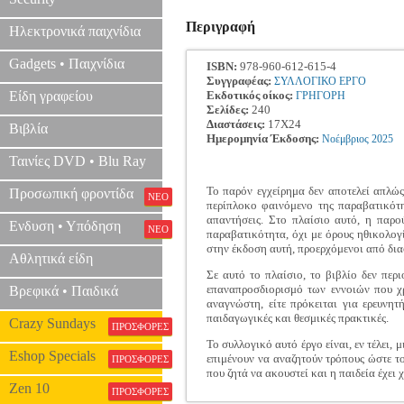
Περιγραφή
Ηλεκτρονικά παιχνίδια
Gadgets • Παιχνίδια
ISBN:
978-960-612-615-4
Συγγραφέας:
ΣΥΛΛΟΓΙΚΟ ΕΡΓΟ
Είδη γραφείου
Εκδοτικός οίκος:
ΓΡΗΓΟΡΗ
Σελίδες:
240
Διαστάσεις:
17Χ24
Βιβλία
Ημερομηνία Έκδοσης:
Νοέμβριος
2025
Ταινίες DVD • Blu Ray
Το παρόν εγχείρημα δεν αποτελεί απλώς
Προσωπική φροντίδα
ΝΕΟ
περίπλοκο φαινόμενο της παραβατικότη
απαντήσεις. Στο πλαίσιο αυτό, η παρ
Ενδυση • Υπόδηση
ΝΕΟ
παραβατικότητα, όχι με όρους ηθικολογ
στην έκδοση αυτή, προερχόμενοι από δια
Αθλητικά είδη
Σε αυτό το πλαίσιο, το βιβλίο δεν περ
επαναπροσδιορισμό των εννοιών που χρ
Βρεφικά • Παιδικά
αναγνώστη, είτε πρόκειται για ερευνη
παιδαγωγικές και θεσμικές πρακτικές.
Crazy Sundays
ΠΡΟΣΦΟΡΕΣ
Το συλλογικό αυτό έργο είναι, εν τέλει,
Eshop Specials
επιμένουν να αναζητούν τρόπους ώστε τ
ΠΡΟΣΦΟΡΕΣ
που ζητά να ακουστεί και η παιδεία έχει 
Zen 10
ΠΡΟΣΦΟΡΕΣ