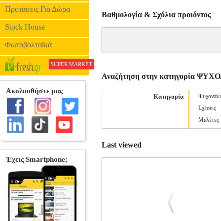
Προτάσεις Για Δώρα
Βαθμολογία & Σχόλια προιόντος
Stock House
Φωτοβολταϊκά
SUPER MARKET
Αναζήτηση στην κατηγορία ΨΥΧ
Κατηγορία
Ψυχανάλ
Σχέσεις
Μελέτες
Last viewed