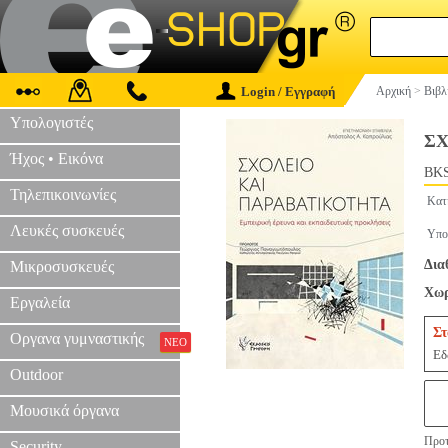
Login / Εγγραφή
Αρχική
>
Βιβλ
Υπολογιστές
ΣΧ
Ήχος • Εικόνα
BKS
Τηλεπικοινωνίες
Κατ
Λευκές συσκευές
Υπο
Δια
Μικροσυσκευές
Χωρ
Εργαλεία
Στ
Οργανα γυμναστικής
ΝΕΟ
Εδ
Outdoor
Μουσικά όργανα
Προτ
Security