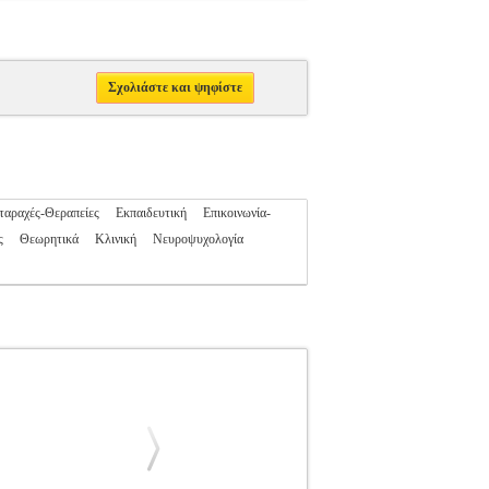
Σχολιάστε και ψηφίστε
ταραχές-Θεραπείες
Εκπαιδευτική
Επικοινωνία-
ς
Θεωρητικά
Κλινική
Νευροψυχολογία