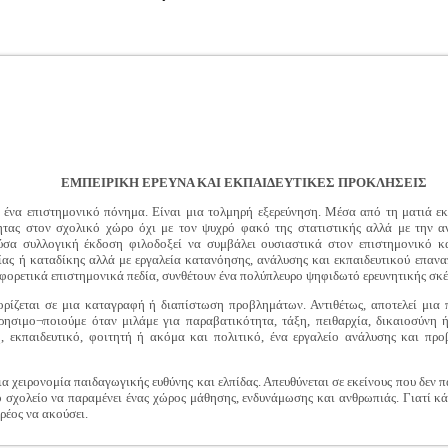
ΕΜΠΕΙΡΙΚΗ ΕΡΕΥΝΑ ΚΑΙ ΕΚΠΑΙΔΕΥΤΙΚΕΣ ΠΡΟΚΛΗΣΕΙΣ
 ένα επιστημονικό πόνημα. Είναι μια τολμηρή εξερεύνηση. Μέσα από τη ματιά εκπ
τας στον σχολικό χώρο όχι με τον ψυχρό φακό της στατιστικής αλλά με την αν
ούσα συλλογική έκδοση φιλοδοξεί να συμβάλει ουσιαστικά στον επιστημονικό κ
ίας ή καταδίκης αλλά με εργαλεία κατανόησης, ανάλυσης και εκπαιδευτικού επαν
φορετικά επιστημονικά πεδία, συνθέτουν ένα πολύπλευρο ψηφιδωτό ερευνητικής σκέ
ιορίζεται σε μια καταγραφή ή διαπίστωση προβλημάτων. Αντιθέτως, αποτελεί μια
ησιμο¬ποιούμε όταν μιλάμε για παραβατικότητα, τάξη, πειθαρχία, δικαιοσύνη 
τή, εκπαιδευτικό, φοιτητή ή ακόμα και πολιτικό, ένα εργαλείο ανάλυσης και πρ
 μια χειρονομία παιδαγωγικής ευθύνης και ελπίδας. Απευθύνεται σε εκείνους που δε
ο σχολείο να παραμένει ένας χώρος μάθησης, ενδυνάμωσης και ανθρωπιάς. Γιατί κά
χρέος να ακούσει.