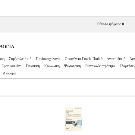
Σύνολο ψήφων: 0
ΟΛΟΓΙΑ
υση
Συμβουλευτική
Παιδοψυχολογία
Οικογένεια-Γονείς-Παιδιά
Αναπτυξιακή
Δια
Εφαρμοσμένη
Γνωστική
Κοινωνική
Ψυχιατρική
Γυναίκα-Μητρότητα
Εξαρτήσει
Διάφορα