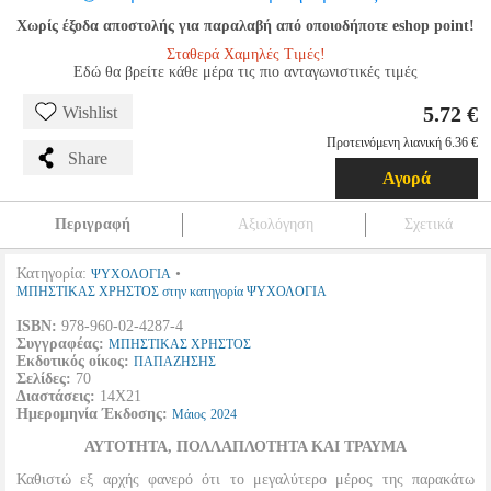
Χωρίς έξοδα αποστολής για παραλαβή από οποιοδήποτε eshop point!
Σταθερά Χαμηλές Τιμές!
Εδώ θα βρείτε κάθε μέρα τις πιο ανταγωνιστικές τιμές
5.72 €
Wishlist
Προτεινόμενη λιανική 6.36 €
Share
Αγορά
Περιγραφή
Αξιολόγηση
Σχετικά
Κατηγορία:
•
ΨΥΧΟΛΟΓΙΑ
ΜΠΗΣΤΙΚΑΣ ΧΡΗΣΤΟΣ στην κατηγορία ΨΥΧΟΛΟΓΙΑ
ISBN:
978-960-02-4287-4
Συγγραφέας:
ΜΠΗΣΤΙΚΑΣ ΧΡΗΣΤΟΣ
Εκδοτικός οίκος:
ΠΑΠΑΖΗΣΗΣ
Σελίδες:
70
Διαστάσεις:
14Χ21
Ημερομηνία Έκδοσης:
Μάιος
2024
ΑΥΤΟΤΗΤΑ, ΠΟΛΛΑΠΛΟΤΗΤΑ ΚΑΙ ΤΡΑΥΜΑ
Καθιστώ εξ αρχής φανερό ότι το μεγαλύτερο μέρος της παρακάτω