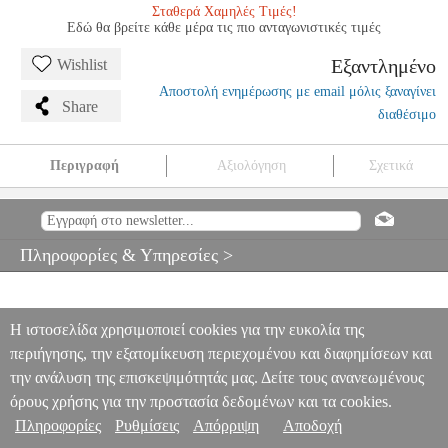
Σταθερά Χαμηλές Τιμές!
Εδώ θα βρείτε κάθε μέρα τις πιο ανταγωνιστικές τιμές
Εξαντλημένο
Wishlist
Αποστολή ενημέρωσης με email μόλις ξαναγίνει
Share
διαθέσιμο
Περιγραφή
Αξιολόγηση
Σχετικά
SWING STANDARDS + CD
MSC.602831
MSC.602831
SCHOTT
SOHNE
SCHOTT SOHNE
ΜΟΥΣΙΚΑ ΒΙΒΛΙΑ ΞΕΝΗ ΜΟΥΣΙΚΗ
SWING STANDARDS + CD
Πληροφορίες & Υπηρεσίες >
0
Η ιστοσελίδα χρησιμοποιεί cookies για την ευκολία της
περιήγησης, την εξατομίκευση περιεχομένου και διαφημίσεων και
την ανάλυση της επισκεψιμότητάς μας. Δείτε τους ανανεωμένους
όρους χρήσης για την προστασία δεδομένων και τα cookies.
Πληροφορίες
Ρυθμίσεις
Απόρριψη
Αποδοχή