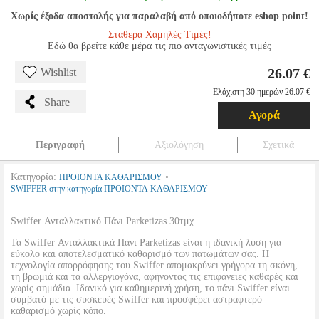
Χωρίς έξοδα αποστολής για παραλαβή από οποιοδήποτε eshop point!
Σταθερά Χαμηλές Τιμές!
Εδώ θα βρείτε κάθε μέρα τις πιο ανταγωνιστικές τιμές
26.07 €
Wishlist
Ελάχιστη 30 ημερών 26.07 €
Share
Αγορά
Περιγραφή
Αξιολόγηση
Σχετικά
Κατηγορία:
•
ΠΡΟΙΟΝΤΑ ΚΑΘΑΡΙΣΜΟΥ
SWIFFER στην κατηγορία ΠΡΟΙΟΝΤΑ ΚΑΘΑΡΙΣΜΟΥ
Swiffer Ανταλλακτικό Πάνι Parketizas 30τμχ
Τα Swiffer Ανταλλακτικά Πάνι Parketizas είναι η ιδανική λύση για
εύκολο και αποτελεσματικό καθαρισμό των πατωμάτων σας. Η
τεχνολογία απορρόφησης του Swiffer απομακρύνει γρήγορα τη σκόνη,
τη βρωμιά και τα αλλεργιογόνα, αφήνοντας τις επιφάνειες καθαρές και
χωρίς σημάδια. Ιδανικό για καθημερινή χρήση, το πάνι Swiffer είναι
συμβατό με τις συσκευές Swiffer και προσφέρει αστραφτερό
καθαρισμό χωρίς κόπο.