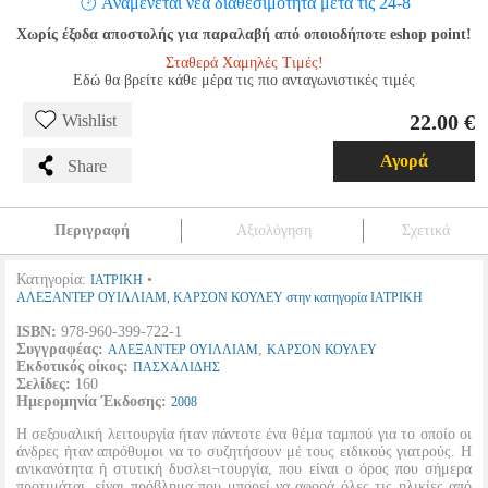
Αναμένεται νέα διαθεσιμότητα μετά τις 24-8
Χωρίς έξοδα αποστολής για παραλαβή από οποιοδήποτε eshop point!
Σταθερά Χαμηλές Τιμές!
Εδώ θα βρείτε κάθε μέρα τις πιο ανταγωνιστικές τιμές
22.00 €
Wishlist
Αγορά
Share
Περιγραφή
Αξιολόγηση
Σχετικά
Κατηγορία:
•
ΙΑΤΡΙΚΗ
ΑΛΕΞΑΝΤΕΡ ΟΥΙΛΛΙΑΜ, ΚΑΡΣΟΝ ΚΟΥΛΕΥ στην κατηγορία ΙΑΤΡΙΚΗ
ISBN:
978-960-399-722-1
Συγγραφέας:
,
ΑΛΕΞΑΝΤΕΡ ΟΥΙΛΛΙΑΜ
ΚΑΡΣΟΝ ΚΟΥΛΕΥ
Εκδοτικός οίκος:
ΠΑΣΧΑΛΙΔΗΣ
Σελίδες:
160
Ημερομηνία Έκδοσης:
2008
Η σεξουαλική λειτουργία ήταν πάντοτε ένα θέμα ταμπού για το οποίο οι
άνδρες ήταν απρόθυμοι να το συζητήσουν μέ τους ειδικούς γιατρούς. Η
ανικανότητα ή στυτική δυσλει¬τουργία, που είναι ο όρος που σήμερα
προτιμάται, είναι πρόβλημα που μπορεί να αφορά όλες τις ηλικίες από