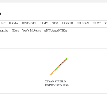
Ο
BIC
HAMA
JUSTNOTE
LAMY
OEM
PARKER
PELIKAN
PILOT
S
αρκείας
Πένες
Υγρής Μελάνης
ΑΝΤΑΛΛΑΚΤΙΚΑ
ΣΤΥΛΟ STABILO
POINTVISCO 1099/...
1099/43 LEAF GREEN
ANA.STB00257
ANA.STB00257
STABI
POINTVISCO 1099/43 LEAF GREEN
0