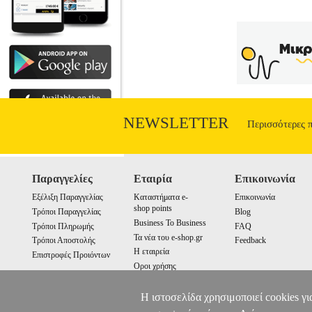
NEWSLETTER
Περισσότερες 
Παραγγελίες
Εταιρία
Επικοινωνία
Εξέλιξη Παραγγελίας
Καταστήματα e-
Επικοινωνία
shop points
Τρόποι Παραγγελίας
Blog
Business To Business
Τρόποι Πληρωμής
FAQ
Τα νέα του e-shop.gr
Τρόποι Αποστολής
Feedback
Η εταιρεία
Επιστροφές Προιόντων
Οροι χρήσης
Cookies
Η ιστοσελίδα χρησιμοποιεί cookies γι