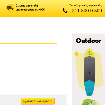
Δωρεάν αποστολή
Για τηλεφωνικές παραγγελίες
211 500 0 500
για αγορές άνω των 90€
Σχολιάστε και ψηφίστε