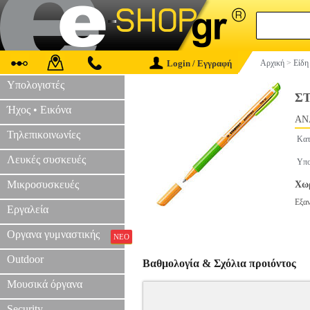
Login / Εγγραφή
Αρχική
>
Είδη
Υπολογιστές
ΣΤ
Ήχος • Εικόνα
AN
Τηλεπικοινωνίες
Κατ
Λευκές συσκευές
Υπο
Μικροσυσκευές
Χωρ
Εξα
Εργαλεία
Οργανα γυμναστικής
ΝΕΟ
Outdoor
Βαθμολογία & Σχόλια προιόντος
Μουσικά όργανα
Security