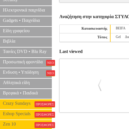
Ηλεκτρονικά παιχνίδια
Αναζήτηση στην κατηγορία ΣΤΥΛ
Gadgets • Παιχνίδια
Κατασκευαστής
BEIFA
Είδη γραφείου
Τύπος
Gel
Δι
Βιβλία
Ταινίες DVD • Blu Ray
Last viewed
Προσωπική φροντίδα
ΝΕΟ
Ενδυση • Υπόδηση
ΝΕΟ
Αθλητικά είδη
Βρεφικά • Παιδικά
Crazy Sundays
ΠΡΟΣΦΟΡΕΣ
Eshop Specials
ΣΤΥΛΟ STABILO POINTVISCO 
ΠΡΟΣΦΟΡΕΣ
Zen 10
ΠΡΟΣΦΟΡΕΣ