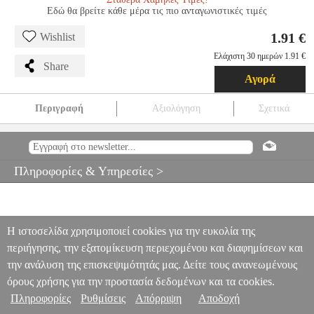
Εδώ θα βρείτε κάθε μέρα τις πιο ανταγωνιστικές τιμές
1.91 €
Wishlist
Ελάχιστη 30 ημερών 1.91 €
Share
Αγορά
Περιγραφή
Αξιολόγηση
Σχετικά
ΣΤΥΛΟ PILOT V-BALL 0.5 ΡΟΖ
ANA.PIL00437
ANA.PIL00437
PILOT
PILOT
ΣΤΥΛΟ
ΣΤΥΛΟ PILOT V-BALL 0.5 ΡΟΖ
1.91
Πληροφορίες & Υπηρεσίες >
Η ιστοσελίδα χρησιμοποιεί cookies για την ευκολία της
περιήγησης, την εξατομίκευση περιεχομένου και διαφημίσεων και
την ανάλυση της επισκεψιμότητάς μας. Δείτε τους ανανεωμένους
όρους χρήσης για την προστασία δεδομένων και τα cookies.
Πληροφορίες
Ρυθμίσεις
Απόρριψη
Αποδοχή