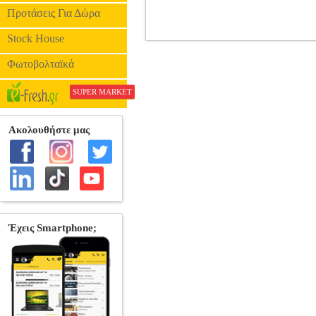
Προτάσεις Για Δώρα
Stock House
ΣΤΥΛΟ PILOT FRIXION CLICKER 
Φωτοβολταϊκά
SUPER MARKET