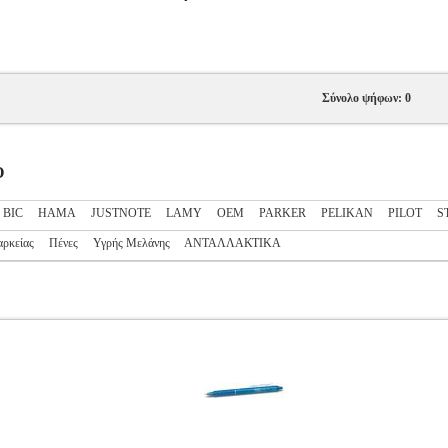
Σύνολο ψήφων: 0
Ο
BIC
HAMA
JUSTNOTE
LAMY
OEM
PARKER
PELIKAN
PILOT
S
αρκείας
Πένες
Υγρής Μελάνης
ΑΝΤΑΛΛΑΚΤΙΚΑ