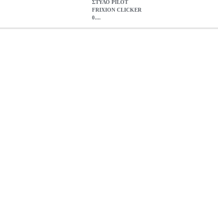
ΣΤΥΛΟ PILOT
FRIXION CLICKER
0....
0.7 ΓΑΛΑΖΙΟ
ANA.PIL00455
ANA.PIL00455
PILOT
PILOT
ΣΤΥ
ΓΑΛΑΖΙΟ
2.05