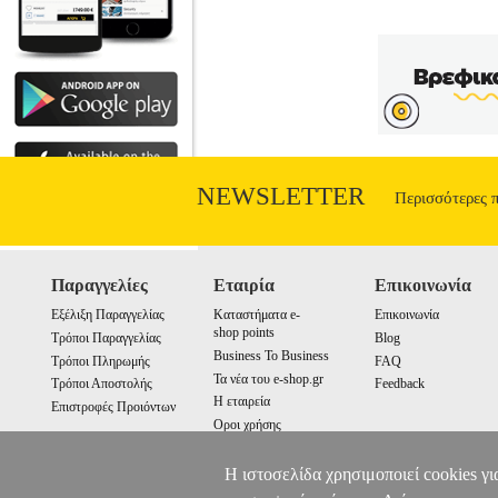
NEWSLETTER
Περισσότερες 
Παραγγελίες
Εταιρία
Επικοινωνία
Εξέλιξη Παραγγελίας
Καταστήματα e-
Επικοινωνία
shop points
Τρόποι Παραγγελίας
Blog
Business To Business
Τρόποι Πληρωμής
FAQ
Τα νέα του e-shop.gr
Τρόποι Αποστολής
Feedback
Η εταιρεία
Επιστροφές Προιόντων
Οροι χρήσης
Cookies
Η ιστοσελίδα χρησιμοποιεί cookies γι