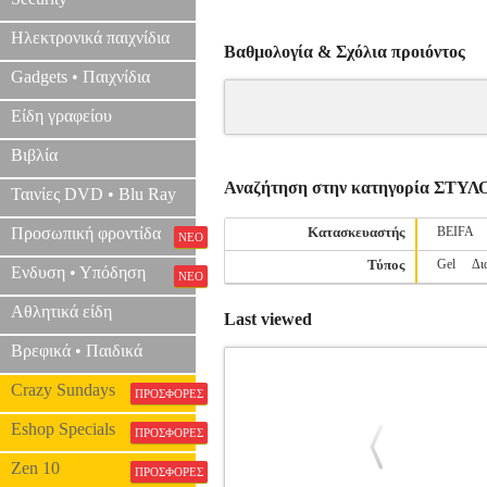
Ηλεκτρονικά παιχνίδια
Βαθμολογία & Σχόλια προιόντος
Gadgets • Παιχνίδια
Είδη γραφείου
Βιβλία
Αναζήτηση στην κατηγορία ΣΤΥΛ
Ταινίες DVD • Blu Ray
Προσωπική φροντίδα
Κατασκευαστής
BEIFA
ΝΕΟ
Τύπος
Gel
Δι
Ενδυση • Υπόδηση
ΝΕΟ
Αθλητικά είδη
Last viewed
Βρεφικά • Παιδικά
Crazy Sundays
ΠΡΟΣΦΟΡΕΣ
Eshop Specials
ΠΡΟΣΦΟΡΕΣ
Zen 10
ΠΡΟΣΦΟΡΕΣ