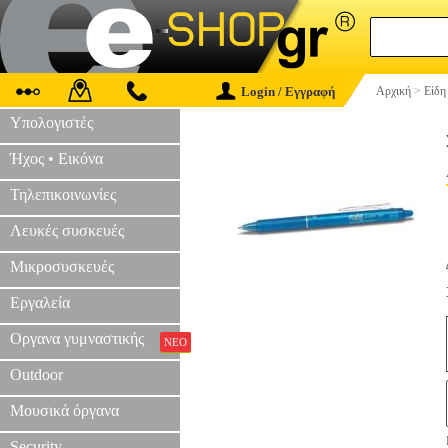
Login / Εγγραφή
Αρχική
>
Είδη
Υπολογιστές
Ήχος • Εικόνα
Τηλεπικοινωνίες
Λευκές συσκευές
Μικροσυσκευές
Εργαλεία
Οργανα γυμναστικής
ΝΕΟ
Outdoor
Μουσικά όργανα
Security