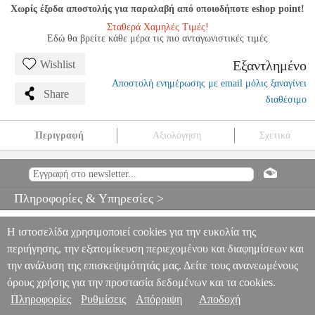
Χωρίς έξοδα αποστολής για παραλαβή από οποιοδήποτε eshop point!
Σταθερά Χαμηλές Τιμές!
Εδώ θα βρείτε κάθε μέρα τις πιο ανταγωνιστικές τιμές
Εξαντλημένο
Wishlist
Αποστολή ενημέρωσης με email μόλις ξαναγίνει
Share
διαθέσιμο
Περιγραφή
Αξιολόγηση
Σχετικά
STUDENT PIANO LIBRARY - PIANO SOLOS, BOOK 3 / HAL
LEONARD
MSC.607830
MSC.607830
HAL LEONARD
HAL
LEONARD
ΜΟΥΣΙΚΑ ΒΙΒΛΙΑ ΞΕΝΗ ΜΟΥΣΙΚΗ
STUDENT
Πληροφορίες & Υπηρεσίες >
PIANO LIBRARY - PIANO SOLOS, BOOK 3 / HAL LEONARD
0
Η ιστοσελίδα χρησιμοποιεί cookies για την ευκολία της
περιήγησης, την εξατομίκευση περιεχομένου και διαφημίσεων και
την ανάλυση της επισκεψιμότητάς μας. Δείτε τους ανανεωμένους
όρους χρήσης για την προστασία δεδομένων και τα cookies.
Πληροφορίες
Ρυθμίσεις
Απόρριψη
Αποδοχή