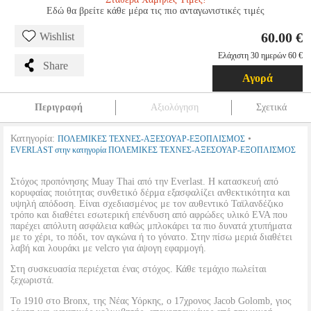
Εδώ θα βρείτε κάθε μέρα τις πιο ανταγωνιστικές τιμές
60.00 €
Wishlist
Ελάχιστη 30 ημερών 60 €
Share
Αγορά
Περιγραφή
Αξιολόγηση
Σχετικά
Κατηγορία:
•
ΠΟΛΕΜΙΚΕΣ ΤΕΧΝΕΣ-ΑΞΕΣΟΥΑΡ-ΕΞΟΠΛΙΣΜΟΣ
EVERLAST στην κατηγορία ΠΟΛΕΜΙΚΕΣ ΤΕΧΝΕΣ-ΑΞΕΣΟΥΑΡ-ΕΞΟΠΛΙΣΜΟΣ
Στόχος προπόνησης Muay Thai από την Everlast. Η κατασκευή από
κορυφαίας ποιότητας συνθετικό δέρμα εξασφαλίζει ανθεκτικότητα και
υψηλή απόδοση. Είναι σχεδιασμένος με τον αυθεντικό Ταϊλανδέζικο
τρόπο και διαθέτει εσωτερική επένδυση από αφρώδες υλικό EVA που
παρέχει απόλυτη ασφάλεια καθώς μπλοκάρει τα πιο δυνατά χτυπήματα
με το χέρι, το πόδι, τον αγκώνα ή το γόνατο. Στην πίσω μεριά διαθέτει
λαβή και λουράκι με velcro για άψογη εφαρμογή.
Στη συσκευασία περιέχεται ένας στόχος. Κάθε τεμάχιο πωλείται
ξεχωριστά.
Το 1910 στο Bronx, της Νέας Υόρκης, ο 17χρονος Jacob Golomb, γιος