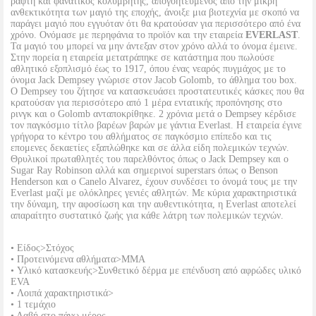
ράφτη και φανατικός κολυμβητής, απογοητευμένος από την μικρή
ανθεκτικότητα των μαγιό της εποχής, άνοιξε μια βιοτεχνία με σκοπό να
παράγει μαγιό που εγγυόταν ότι θα κρατούσαν για περισσότερο από ένα
χρόνο. Ονόμασε με περηφάνια το προϊόν και την εταιρεία
EVERLAST
.
Τα μαγιό του μπορεί να μην άντεξαν στον χρόνο αλλά το όνομα έμεινε.
Στην πορεία η εταιρεία μετατράπηκε σε κατάστημα που πωλούσε
αθλητικό εξοπλισμό έως το 1917, όπου ένας νεαρός πυγμάχος με το
όνομα Jack Dempsey γνώρισε στον Jacob Golomb, το άθλημα του box.
Ο Dempsey του ζήτησε να κατασκευάσει προστατευτικές κάσκες που θα
κρατούσαν για περισσότερο από 1 μέρα εντατικής προπόνησης στο
ρινγκ και ο Golomb ανταποκρίθηκε. 2 χρόνια μετά ο Dempsey κέρδισε
τον παγκόσμιο τίτλο βαρέων βαρών με γάντια Everlast. Η εταιρεία έγινε
γρήγορα το κέντρο του αθλήματος σε παγκόσμιο επίπεδο και τις
επομενες δεκαετίες εξαπλώθηκε και σε άλλα είδη πολεμικών τεχνών.
Θρυλικοί πρωταθλητές του παρελθόντος όπως ο Jack Dempsey και ο
Sugar Ray Robinson αλλά και σημερινοί superstars όπως ο Benson
Henderson και ο Canelo Alvarez, έχουν συνδέσει το όνομά τους με την
Everlast μαζί με ολόκληρες γενιές αθλητών. Με κύρια χαρακτηριστικά
την δύναμη, την αφοσίωση και την αυθεντικότητα, η Everlast αποτελεί
απαραίτητο συστατικό ζωής για κάθε λάτρη των πολεμικών τεχνών.
• Είδος>Στόχος
• Προτεινόμενα αθλήματα>MMA
• Υλικό κατασκευής>Συνθετικό δέρμα με επένδυση από αφρώδες υλικό
EVA
• Λοιπά χαρακτηριστικά>
• 1 τεμάχιο
• Λαβή στο πάνω μέρος