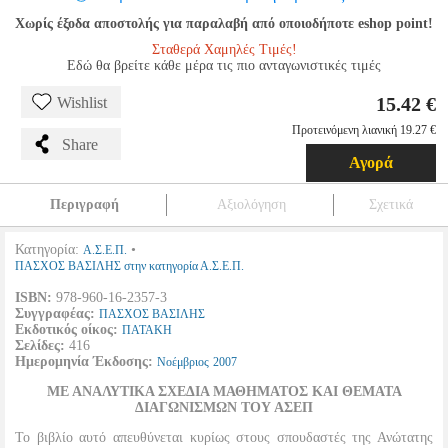
Χωρίς έξοδα αποστολής για παραλαβή από οποιοδήποτε eshop point!
Σταθερά Χαμηλές Τιμές!
Εδώ θα βρείτε κάθε μέρα τις πιο ανταγωνιστικές τιμές
15.42 €
Wishlist
Προτεινόμενη λιανική 19.27 €
Share
Αγορά
Περιγραφή
Αξιολόγηση
Σχετικά
Κατηγορία:
•
Α.Σ.Ε.Π.
ΠΑΣΧΟΣ ΒΑΣΙΛΗΣ στην κατηγορία Α.Σ.Ε.Π.
ISBN:
978-960-16-2357-3
Συγγραφέας:
ΠΑΣΧΟΣ ΒΑΣΙΛΗΣ
Εκδοτικός οίκος:
ΠΑΤΑΚΗ
Σελίδες:
416
Ημερομηνία Έκδοσης:
Νοέμβριος
2007
ΜΕ ΑΝΑΛΥΤΙΚΑ ΣΧΕΔΙΑ ΜΑΘΗΜΑΤΟΣ ΚΑΙ ΘΕΜΑΤΑ
ΔΙΑΓΩΝΙΣΜΩΝ ΤΟΥ ΑΣΕΠ
Το βιβλίο αυτό απευθύνεται κυρίως στους σπουδαστές της Ανώτατης