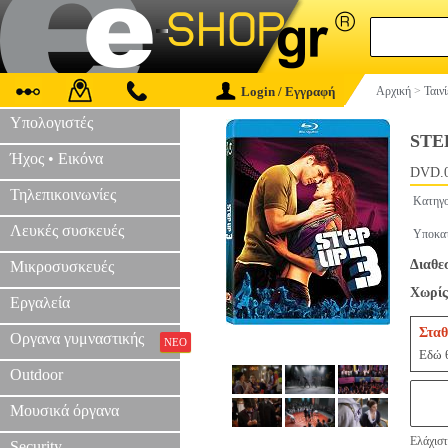
Login / Εγγραφή
Αρχική
>
Ταιν
Υπολογιστές
STE
Ήχος • Εικόνα
DVD.
Τηλεπικοινωνίες
Κατηγο
Λευκές συσκευές
Υποκατ
Διαθε
Μικροσυσκευές
Χωρίς
Εργαλεία
Σταθ
Οργανα γυμναστικής
ΝΕΟ
Εδώ θ
Outdoor
Μουσικά όργανα
Ελάχιστ
Security