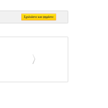
Σχολιάστε και ψηφίστε
ΜΟΥΣΙΚΗ
Κατηγορία: ΜΟΥΣΙΚΗ
θοποιοί: Ρικ Μάλαμπρι, Σάρνι Βίνσον, 'Aνταμ
k, English Οθόνη/Aspect Ratio: 1080p High
Step Up 3, την φαντασμαγορική χορευτική ταινία
 δραματικές κορυφώσεις σας μεταφέρουν σε μια
υτές hip hop στον κόσμο σε έναν αγωνιώδη