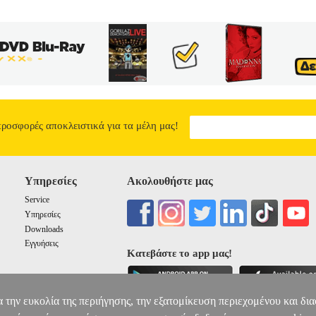
λλάξει τις ζωές τους για πάντα. Με την προσθήκη μεγάλων χορευτικώ
isin y Yandel και Sofi a Fresh (Feat. T-Pain) και απολαυστικών extra f
εντυπωσιακή κίνηση που μπορείτε να κάνετε.
STEP UP 3 (BLU-R
17.03
προσφορές αποκλειστικά για τα μέλη μας!
Υπηρεσίες
Ακολουθήστε μας
Service
Υπηρεσίες
Downloads
Εγγυήσεις
Κατεβάστε το app μας!
α την ευκολία της περιήγησης, την εξατομίκευση περιεχομένου και δι