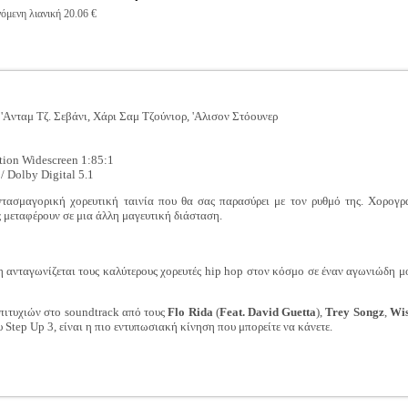
όμενη λιανική 20.06 €
'Aνταμ Τζ. Σεβάνι, Χάρι Σαμ Τζούνιορ, 'Aλισον Στόουνερ
tion Widescreen 1:85:1
 Dolby Digital 5.1
ντασμαγορική χορευτική ταινία που θα σας παρασύρει με τον ρυθμό της. Χορογ
 μεταφέρουν σε μια άλλη μαγευτική διάσταση.
ανταγωνίζεται τους καλύτερους χορευτές hip hop στον κόσμο σε έναν αγωνιώδη μο
πιτυχιών στο soundtrack από τους
Flo Rida
(
Feat. David Guetta
),
Trey Songz
,
Wis
υ Step Up 3, είναι η πιο εντυπωσιακή κίνηση που μπορείτε να κάνετε.