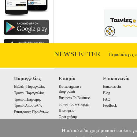
μουσικοχορευτικό διαγωνισμό, που θα α
(Feat. David Guetta), Trey Songz, W
NEWSLETTER
Περισσότερες 
Παραγγελίες
Εταιρία
Επικοινωνία
Εξέλιξη Παραγγελίας
Καταστήματα e-
Επικοινωνία
shop points
Τρόποι Παραγγελίας
Blog
Business To Business
Τρόποι Πληρωμής
FAQ
Τα νέα του e-shop.gr
Τρόποι Αποστολής
Feedback
Η εταιρεία
Επιστροφές Προιόντων
Οροι χρήσης
Cookies
Η ιστοσελίδα χρησιμοποιεί cookies γι