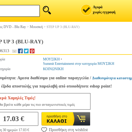
Αγορά
χωρίς εγγραφή
ίες DVD - Blu Ray
>
Μουσική
>
STEP UP 3 (BLU-RAΥ)
P UP 3 (BLU-RAΥ)
06313
ρία
ΜΟΥΣΙΚΗ
•
Summit Entertainment στην κατηγορία ΜΟΥΣΙΚΗ
ηγορία
ΚΟΙΝΩΝΙΚΗ
σιμότητα: Αμεσα διαθέσιμο για online παραγγελία
/
Διαθεσιμότητα καταστημ
 έξοδα αποστολής για παραλαβή από οποιοδήποτε eshop point!
ερά Χαμηλές Τιμές!
α βρείτε κάθε μέρα τις πιο ανταγωνιστικές τιμές
17.03 €
Προσθήκη στη wishlist
η 30 ημερών 17.03 €