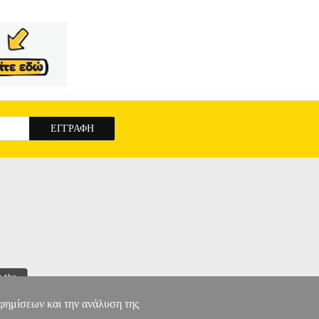
ν επιτυχιών στο soundtrack από τους Flo Rida
eatures, η θέαση του Step Up 3, είναι η πιο
AΥ)
αφημίσεων και την ανάλυση της