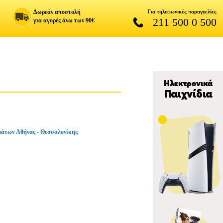
Δωρεάν αποστολή
Για τηλεφωνικές παραγγελίες
211 500 0 500
για αγορές άνω των 90€
άτων Αθήνας - Θεσσαλονίκης