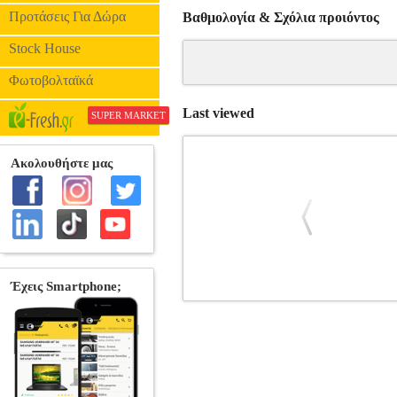
Προτάσεις Για Δώρα
Βαθμολογία & Σχόλια προιόντος
Stock House
Φωτοβολταϊκά
Last viewed
SUPER MARKET
STEP UP 3 (BLU-RAΥ)
DV
•Summit Entertainment στην κατηγορία
Τζ. Σεβάνι, Χάρι Σαμ Τζούνιορ, 'Aλ
Definition Widescreen 1:85:1 Ήχος/Sound
που θα σας παρασύρει με τον ρυθμό της
άλλη μαγευτική διάσταση. Μια ομάδ