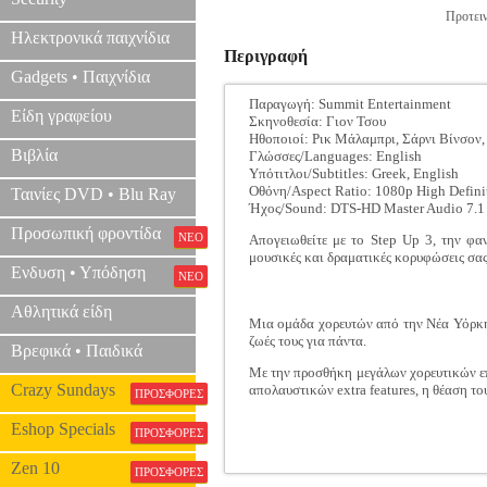
Προτειν
Ηλεκτρονικά παιχνίδια
Περιγραφή
Gadgets • Παιχνίδια
Παραγωγή: Summit Entertainment
Είδη γραφείου
Σκηνοθεσία: Γιον Τσου
Ηθοποιοί: Ρικ Μάλαμπρι, Σάρνι Βίνσον, 
Βιβλία
Γλώσσες/Languages: English
Υπότιτλοι/Subtitles: Greek, English
Οθόνη/Aspect Ratio: 1080p High Defini
Ταινίες DVD • Blu Ray
Ήχος/Sound: DTS-HD Master Audio 7.1 /
Προσωπική φροντίδα
ΝΕΟ
Απογειωθείτε με το Step Up 3, την φα
μουσικές και δραματικές κορυφώσεις σας
Ενδυση • Υπόδηση
ΝΕΟ
Αθλητικά είδη
Μια ομάδα χορευτών από την Νέα Υόρκη 
ζωές τους για πάντα.
Βρεφικά • Παιδικά
Με την προσθήκη μεγάλων χορευτικών ε
Crazy Sundays
απολαυστικών extra features, η θέαση το
ΠΡΟΣΦΟΡΕΣ
Eshop Specials
ΠΡΟΣΦΟΡΕΣ
Zen 10
ΠΡΟΣΦΟΡΕΣ