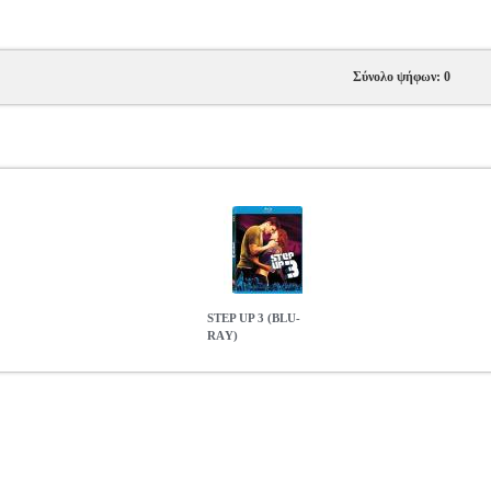
Σύνολο ψήφων: 0
STEP UP 3 (BLU-
RAΥ)
D.06313
DVD.06313
Summit Entertainment
Summit Entertainment
 ΜΟΥΣΙΚΗ Παραγωγή: Summit Entertainment Σκηνοθεσία: Γιον Τσου Η
ισον Στόουνερ Γλώσσες/Languages: English Υπότιτλοι/Subtitles: Gree
: DTS-HD Master Audio 7.1 / Dolby Digital 5.1 Απογειωθείτε με το 
. Χορογραφίες που αψηφούν την βαρύτητα, ξεσηκωτικές μουσικές και
α χορευτών από την Νέα Υόρκη ανταγωνίζεται τους καλύτερους χορε