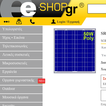
Login / Εγγραφή
Υπολογιστές
S
Ήχος • Εικόνα
SOL
Τηλεπικοινωνίες
Κατ
Λευκές συσκευές
Υπο
Δια
Μικροσυσκευές
Χωρ
Εργαλεία
Σ
Οργανα γυμναστικής
ΝΕΟ
Εδ
Outdoor
Μουσικά όργανα
Ελάχ
Security