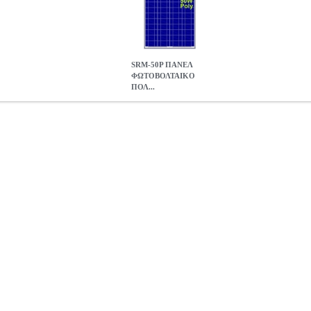
SRM-50P ΠΑΝΕΛ
ΦΩΤΟΒΟΛΤΑΙΚΟ
ΠΟΛ...
 ΠΟΛΥΚΡΥΣΤΑΛΛΙΚΟ 50WP 12V
SOL.110177
SOL.110177
SRM
κατηγορία ΦΩΤΟΒΟΛΤΑΙΚΑ ΠΑΝΕΛ Φ/B πλαίσιο 50Wp/12V. Κατά
 Βάρος 5.5 kg. Διαστάσεις: 680 x 515 x 30 mm. Χαρακτηριστικά: Ον
A Τάση άνευ φορτίου 21.60V Ρεύμα βραχυκύκλωσης 3.24A . Εγγύηση
ΦΩΤΟΒΟΛΤΑΙΚΟ ΠΟΛΥΚΡΥΣΤΑΛΛΙΚΟ 50WP 12V
54.50