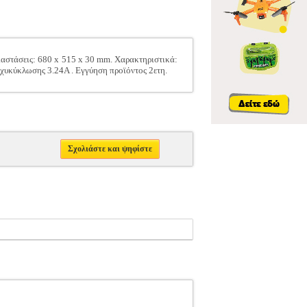
ιαστάσεις: 680 x 515 x 30 mm. Χαρακτηριστικά:
υκύκλωσης 3.24A . Εγγύηση προϊόντος 2ετη.
Σχολιάστε και ψηφίστε