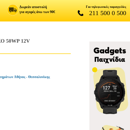
Δωρεάν αποστολή
Για τηλεφωνικές παραγγελίες
211 500 0 500
για αγορές άνω των 90€
Ο 50WP 12V
τημάτων Αθήνας - Θεσσαλονίκης