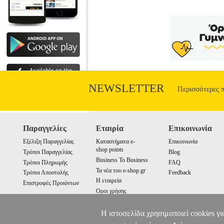
NEWSLETTER
Περισσότερες 
Παραγγελίες
Εταιρία
Επικοινωνία
Εξέλιξη Παραγγελίας
Καταστήματα e-
Επικοινωνία
shop points
Τρόποι Παραγγελίας
Blog
Business To Business
Τρόποι Πληρωμής
FAQ
Τα νέα του e-shop.gr
Τρόποι Αποστολής
Feedback
Η εταιρεία
Επιστροφές Προιόντων
Οροι χρήσης
Cookies
Η ιστοσελίδα χρησιμοποιεί cookies γι