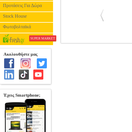
Προτάσεις Για Δώρα
Stock House
Φωτοβολταϊκά
SUPER MARKET
SRM-50P ΠΑΝΕΛ ΦΩΤΟΒΟΛΤΑΙΚΟ
ΦΩΤΟΒΟΛΤΑΙΚΑ ΠΑΝΕΛ •SRM στην 
δρόμων. Διαθέσιμο σε δύο διαστάσεις.
17.44V Ονομαστικό ρεύμα 2.88