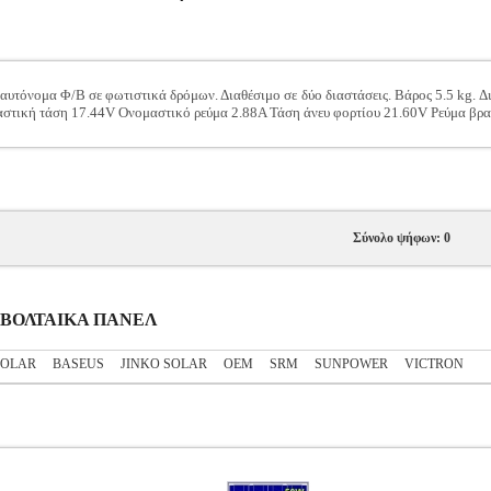
υτόνομα Φ/Β σε φωτιστικά δρόμων. Διαθέσιμο σε δύο διαστάσεις. Βάρος 5.5 kg. Δ
τική τάση 17.44V Ονομαστικό ρεύμα 2.88A Τάση άνευ φορτίου 21.60V Ρεύμα βραχ
Σύνολο ψήφων: 0
ΤΟΒΟΛΤΑΙΚΑ ΠΑΝΕΛ
SOLAR
BASEUS
JINKO SOLAR
OEM
SRM
SUNPOWER
VICTRON