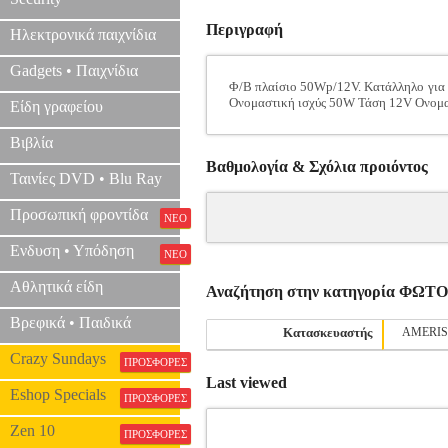
Περιγραφή
Ηλεκτρονικά παιχνίδια
Gadgets • Παιχνίδια
Φ/B πλαίσιο 50Wp/12V. Κατάλληλο για α
Ονομαστική ισχύς 50W Τάση 12V Ονομασ
Είδη γραφείου
Βιβλία
Βαθμολογία & Σχόλια προιόντος
Ταινίες DVD • Blu Ray
Προσωπική φροντίδα
ΝΕΟ
Ενδυση • Υπόδηση
ΝΕΟ
Αθλητικά είδη
Αναζήτηση στην κατηγορία ΦΩ
Βρεφικά • Παιδικά
Κατασκευαστής
AMERI
Crazy Sundays
ΠΡΟΣΦΟΡΕΣ
Last viewed
Eshop Specials
ΠΡΟΣΦΟΡΕΣ
Zen 10
ΠΡΟΣΦΟΡΕΣ