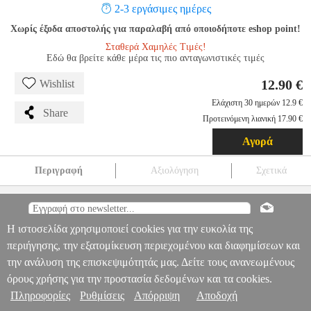
2-3 εργάσιμες ημέρες
Χωρίς έξοδα αποστολής για παραλαβή από οποιοδήποτε eshop point!
Σταθερά Χαμηλές Τιμές!
Εδώ θα βρείτε κάθε μέρα τις πιο ανταγωνιστικές τιμές
12.90 €
Wishlist
Ελάχιστη 30 ημερών 12.9 €
Share
Προτεινόμενη λιανική 17.90 €
Αγορά
Περιγραφή
Αξιολόγηση
Σχετικά
SPIN MASTER PAW PATROL ZUMA - HOVERCRAFT
VEHICLE
EPI.23911
EPI.23911
SPIN MASTER
SPIN MASTER
ΗΡΩΕΣ
SPIN MASTER PAW PATROL ZUMA - HOVERCRAFT
Η ιστοσελίδα χρησιμοποιεί cookies για την ευκολία της
Πληροφορίες & Υπηρεσίες >
VEHICLE
περιήγησης, την εξατομίκευση περιεχομένου και διαφημίσεων και
12.90
την ανάλυση της επισκεψιμότητάς μας. Δείτε τους ανανεωμένους
όρους χρήσης για την προστασία δεδομένων και τα cookies.
Πληροφορίες
Ρυθμίσεις
Απόρριψη
Αποδοχή