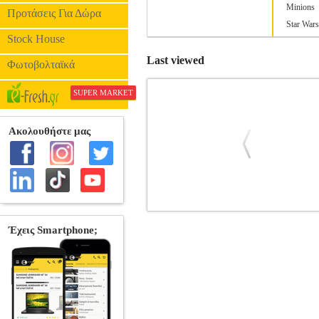
Minions
Προτάσεις Για Δώρα
Star Wars
Stock House
Last viewed
Φωτοβολταϊκά
SUPER MARKET
SPIN MASTER: BUNCHEMS STARTE
•SPIN MASTER στην κατηγορία ΗΡΩΕΣ 
Bunchems και 1 αξεσουάρ. Η συλλογή 