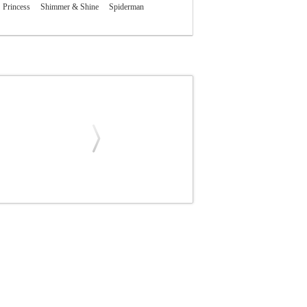
Princess
Shimmer & Shine
Spiderman
SPIN MASTER
ΗΡΩΕΣ
Κατηγορία: ΗΡΩΕΣ
κατασκευάσει ένα ζωάκι χρησιμοποιώντας 50
: 6+.• Διαστάσεις: 11 x 4.5 x 18 cm.
SPIN