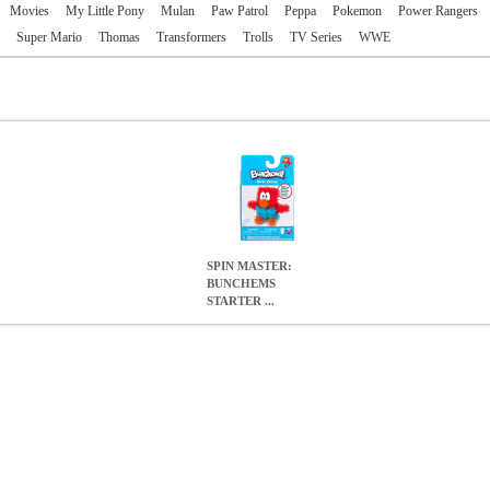
Movies
My Little Pony
Mulan
Paw Patrol
Peppa
Pokemon
Power Rangers
Super Mario
Thomas
Transformers
Trolls
TV Series
WWE
SPIN MASTER:
BUNCHEMS
STARTER ...
R SET - BIRD (20087100)
EPI.11691
EPI.11691
SPIN MASTER
Το Bunchems Ζωάκια Φιλαράκια δίνει τη δυνατότητα στο παιδί να 
παρέχει επίσης ένα τιγράκι, έναν παπαγάλο και έναν πίθηκο. • Ηλικία
MASTER: BUNCHEMS STARTER SET - BIRD (20087100)
5.90