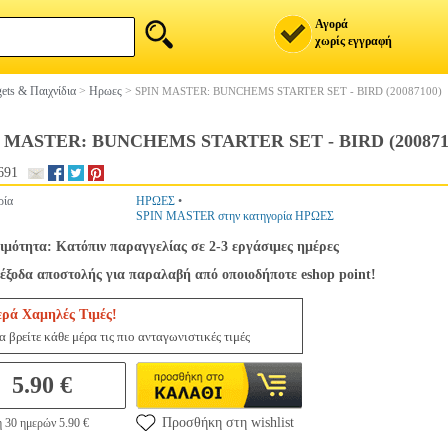
Αγορά
χωρίς εγγραφή
ets & Παιχνίδια
>
Ηρωες
>
SPIN MASTER: BUNCHEMS STARTER SET - BIRD (20087100)
 MASTER: BUNCHEMS STARTER SET - BIRD (200871
691
ρία
ΗΡΩΕΣ
•
SPIN MASTER στην κατηγορία ΗΡΩΕΣ
ιμότητα: Κατόπιν παραγγελίας σε 2-3 εργάσιμες ημέρες
έξοδα αποστολής για παραλαβή από οποιοδήποτε eshop point!
ερά Χαμηλές Τιμές!
 βρείτε κάθε μέρα τις πιο ανταγωνιστικές τιμές
5.90 €
Προσθήκη στη wishlist
 30 ημερών 5.90 €