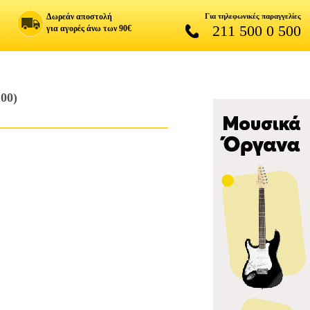
Δωρεάν αποστολή
Για τηλεφωνικές παραγγελίες
211 500 0 500
για αγορές άνω των 90€
00)