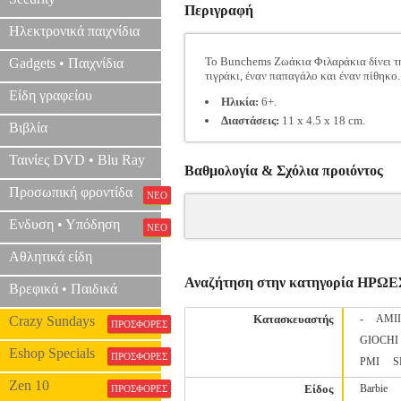
Περιγραφή
Ηλεκτρονικά παιχνίδια
Το Bunchems Ζωάκια Φιλαράκια δίνει τη
Gadgets • Παιχνίδια
τιγράκι, έναν παπαγάλο και έναν πίθηκο.
Είδη γραφείου
Ηλικία:
6+.
Διαστάσεις:
11 x 4.5 x 18 cm.
Βιβλία
Ταινίες DVD • Blu Ray
Βαθμολογία & Σχόλια προιόντος
Προσωπική φροντίδα
ΝΕΟ
Ενδυση • Υπόδηση
ΝΕΟ
Αθλητικά είδη
Αναζήτηση στην κατηγορία ΗΡΩΕ
Βρεφικά • Παιδικά
Κατασκευαστής
-
AMI
Crazy Sundays
ΠΡΟΣΦΟΡΕΣ
GIOCHI
Eshop Specials
ΠΡΟΣΦΟΡΕΣ
PMI
S
Zen 10
Είδος
Barbie
ΠΡΟΣΦΟΡΕΣ