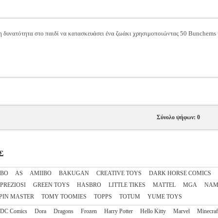
 δυνατότητα στο παιδί να κατασκευάσει ένα ζωάκι χρησιμοποιώντας 50 Bunchems κ
Σύνολο ψήφων: 0
Σ
IBO
AS
AΜΙΙΒΟ
BAKUGAN
CREATIVE TOYS
DARK HORSE COMICS
 PREZIOSI
GREEN TOYS
HASBRO
LITTLE TIKES
MATTEL
MGA
NAM
PIN MASTER
TOMY TOOMIES
TOPPS
TOTUM
YUME TOYS
DC Comics
Dora
Dragons
Frozen
Harry Potter
Hello Kitty
Marvel
Minecraf