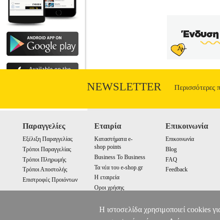
NEWSLETTER
Περισσότερες 
Παραγγελίες
Εταιρία
Επικοινωνία
Εξέλιξη Παραγγελίας
Καταστήματα e-
Επικοινωνία
shop points
Τρόποι Παραγγελίας
Blog
Business To Business
Τρόποι Πληρωμής
FAQ
Τα νέα του e-shop.gr
Τρόποι Αποστολής
Feedback
Η εταιρεία
Επιστροφές Προιόντων
Οροι χρήσης
Cookies
Η ιστοσελίδα χρησιμοποιεί cookies γι