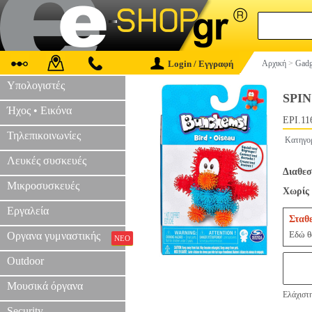
Login / Εγγραφή
Αρχική
>
Gadg
Υπολογιστές
SPIN
Ήχος • Εικόνα
EPI.11
Τηλεπικοινωνίες
Κατηγο
Λευκές συσκευές
Διαθεσ
Μικροσυσκευές
Χωρίς 
Εργαλεία
Σταθ
Εδώ θα
Οργανα γυμναστικής
ΝΕΟ
Outdoor
Μουσικά όργανα
Ελάχιστη
Security