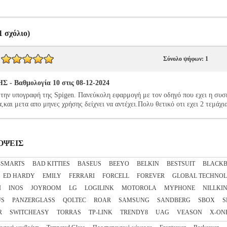
 σχόλιο)
Σύνολο ψήφων: 1
 Βαθμολογία 10 στις 08-12-2024
την υπογραφή της Spigen. Πανεύκολη εφαρμογή με τον οδηγό που εχει η συσ
,και μετα απο μηνες χρήσης δείχνει να αντέχει.Πολυ θετικό οτι εχει 2 τεμάχι
ΣΟΨΕΙΣ
4SMARTS
BAD KITTIES
BASEUS
BEEYO
BELKIN
BESTSUIT
BLACKB
ED HARDY
EMILY
FERRARI
FORCELL
FOREVER
GLOBAL TECHNO
I
INOS
JOYROOM
LG
LOGILINK
MOTOROLA
MYPHONE
NILLKI
US
PANZERGLASS
QOLTEC
ROAR
SAMSUNG
SANDBERG
SBOX
S
R
SWITCHEASY
TORRAS
TP-LINK
TRENDY8
UAG
VEASON
X-ON