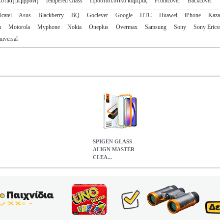
υτική μεμβράνη
Tempered Glass
Προστατευτικό κάμερας
Frontcover
Backcover
lcatel
Asus
Blackberry
BQ
Goclever
Google
HTC
Huawei
iPhone
Kaz
m
Motorola
Myphone
Nokia
Oneplus
Overmax
Samsung
Sony
Sony Erics
niversal
SPIGEN GLASS
ALIGN MASTER
CLEA...
CLEAR 2 PACK FOR SAMSUNG GALAXY A54 5G
TEL.207572
την κατηγορία ΠΡΟΣΟΨΕΙΣ Σετ προστατευτικών τζαμιών οθόνης γι
ι ακριβή τοποθέτηση χωρίς φυσαλίδες. Παρέχει υψηλή διαύγεια και π
ευασμένο από ενισχυμένο tempered glass υψηλής αντοχής, προσφέρει
ική επίστρωση μειώνει τα δακτυλικά αποτυπώματα και διατηρεί την ο
τ περιλαμβάνει 2 τεμάχια για μεγαλύτερη διάρκεια χρήσης. Ιδανικό γ