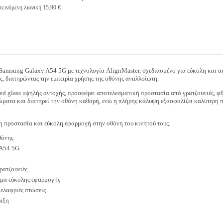
εινόμενη λιανική 15.90 €
Samsung Galaxy A54 5G με τεχνολογία AlignMaster, σχεδιασμένο για εύκολη και α
, διατηρώντας την εμπειρία χρήσης της οθόνης αναλλοίωτη.
 glass υψηλής αντοχής, προσφέρει αποτελεσματική προστασία από γρατζουνιές, φθο
ματα και διατηρεί την οθόνη καθαρή, ενώ η πλήρης κάλυψη εξασφαλίζει καλύτερη π
τη προστασία και εύκολη εφαρμογή στην οθόνη του κινητού τους.
θόνης
A54 5G
ρατζουνιές
μα εύκολης εφαρμογής
 ελαφριές πτώσεις
ιξη