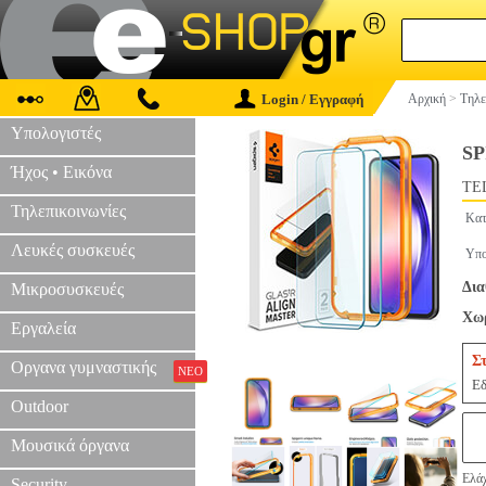
Login / Εγγραφή
Αρχική
>
Τηλε
Υπολογιστές
SP
Ήχος • Εικόνα
TEL
Τηλεπικοινωνίες
Κατ
Λευκές συσκευές
Υπο
Δια
Μικροσυσκευές
Χωρ
Εργαλεία
Σ
Οργανα γυμναστικής
ΝΕΟ
Εδ
Outdoor
Μουσικά όργανα
Ελάχ
Security