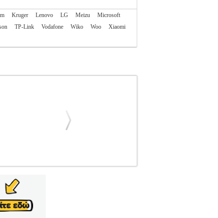
am
Kruger
Lenovo
LG
Meizu
Microsoft
son
TP-Link
Vodafone
Wiko
Woo
Xiaomi
TEL.207572
SPIGEN
SPIGEN
ΠΡΟΣΟΨΕΙΣ
α Samsung Galaxy A54 5G με τεχνολογία
λήρη απόκριση αφής, διατηρώντας την εμπειρία
 αποτελεσματική προστασία από γρατζουνιές,
θόνη καθαρή, ενώ η πλήρης κάλυψη εξασφαλίζει
ια χρήστες που θέλουν αξιόπιστη προστασία και