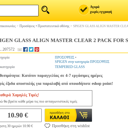
Αγορά
χωρίς εγγραφή
πικοινωνίες
>
Προσόψεις • Προστατευτικά οθόνης
>
SPIGEN GLASS ALIGN MASTER CLE
IGEN GLASS ALIGN MASTER CLEAR 2 PACK FOR 
.207572
ηγορία
ΠΡΟΣΟΨΕΙΣ
•
SPIGEN στην κατηγορία ΠΡΟΣΟΨΕΙΣ
κατηγορία
TEMPERED GLASS
θεσιμότητα: Κατόπιν παραγγελίας σε 4-7 εργάσιμες ημέρες
ίς έξοδα αποστολής για παραλαβή από οποιοδήποτε eshop point!
ταθερά Χαμηλές Τιμές!
ώ θα βρείτε κάθε μέρα τις πιο ανταγωνιστικές τιμές
10.90 €
Προσθήκη στη wishlist
ιστη 30 ημερών 10.90 €