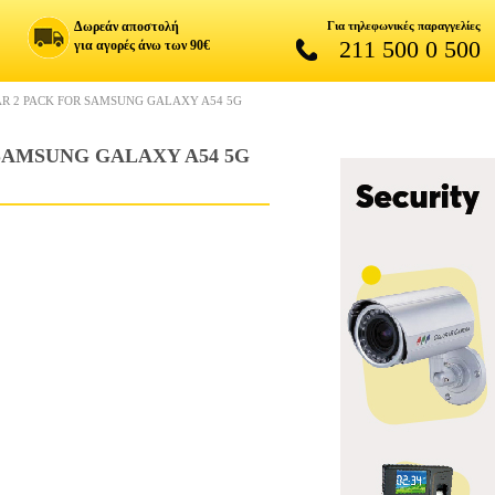
Δωρεάν αποστολή
Για τηλεφωνικές παραγγελίες
211 500 0 500
για αγορές άνω των 90€
AR 2 PACK FOR SAMSUNG GALAXY A54 5G
SAMSUNG GALAXY A54 5G