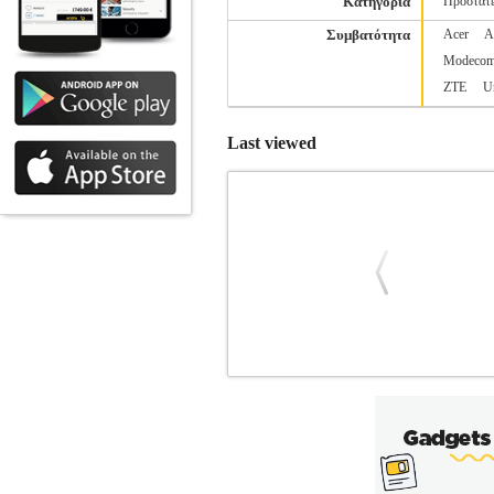
Κατηγορία
Προστατε
Συμβατότητα
Acer
A
Modeco
ZTE
U
Last viewed
SPIGEN GLASS ALIGN MASTER 
Κατηγορία: ΠΡΟΣΟΨΕΙΣ •SPIGEN σ
AlignMaster, σχεδιασμένο για εύκολη κα
χρήσης της οθόνης αναλλοίωτη. Κατασκ
φθορές και καθημερινές πτώσεις. Η ειδ
καλύτερη προστασία της πρόσοψης. Το σε