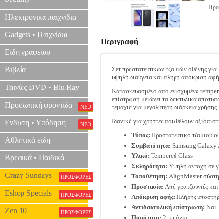
Προτ
Ηλεκτρονικά παιχνίδια
Gadgets • Παιχνίδια
Περιγραφή
Είδη γραφείου
Βιβλία
Σετ προστατευτικών τζαμιών οθόνης για 
υψηλή διαύγεια και πλήρη απόκριση αφής
Ταινίες DVD • Blu Ray
Κατασκευασμένο από ενισχυμένο tempered
επίστρωση μειώνει τα δακτυλικά αποτυπώ
Προσωπική φροντίδα
τεμάχια για μεγαλύτερη διάρκεια χρήσης.
ΝΕΟ
Ιδανικό για χρήστες που θέλουν αξιόπισ
Ενδυση • Υπόδηση
ΝΕΟ
Τύπος:
Προστατευτικό τζαμιού ο
Αθλητικά είδη
Συμβατότητα:
Samsung Galaxy 
Υλικό:
Tempered Glass
Βρεφικά • Παιδικά
Σκληρότητα:
Υψηλή αντοχή σε γ
Crazy Sundays
Τοποθέτηση:
AlignMaster σύστη
ΠΡΟΣΦΟΡΕΣ
Προστασία:
Από γρατζουνιές και
Eshop Specials
ΠΡΟΣΦΟΡΕΣ
Απόκριση αφής:
Πλήρης υποστήρ
Αντιδακτυλική επίστρωση:
Ναι
Zen 10
ΠΡΟΣΦΟΡΕΣ
Ποσότητα:
2 τεμάχια