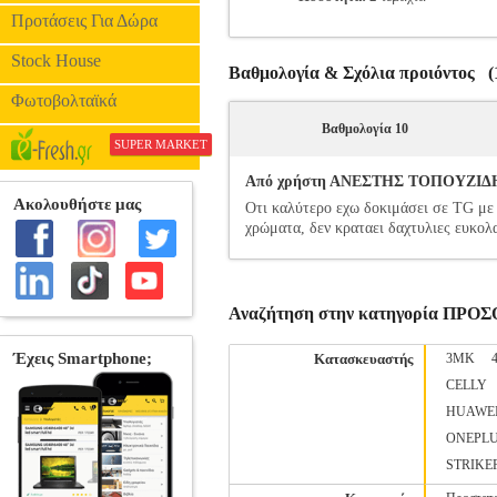
Προτάσεις Για Δώρα
Stock House
Βαθμολογία & Σχόλια προιόντος (1
Φωτοβολταϊκά
Βαθμολογία 10
SUPER MARKET
Από χρήστη ΑΝΕΣΤΗΣ ΤΟΠΟΥΖΙΔΗΣ -
Οτι καλύτερο εχω δοκιμάσει σε TG με 
χρώματα, δεν κραταει δαχτυλιες ευκολα
Αναζήτηση στην κατηγορία ΠΡΟ
Κατασκευαστής
3MK
CELLY
HUAWE
ONEPL
STRIKE