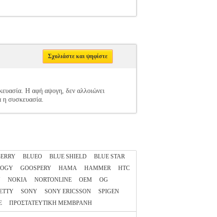
Σχολιάστε και ψηφίστε
κευασία. Η αφή αψογη, δεν αλλοιώνει
α η συσκευασία.
ERRY
BLUEO
BLUE SHIELD
BLUE STAR
LOGY
GOOSPERY
HAMA
HAMMER
HTC
N
NOKIA
NORTONLINE
OEM
OG
ETTY
SONY
SONY ERICSSON
SPIGEN
E
ΠΡΟΣΤΑΤΕΥΤΙΚΗ ΜΕΜΒΡΑΝΗ