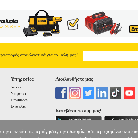
οσης: Απρίλιος 2021 ΔΗΜΟΚΡΑΤΙΑ ΤΗΣ ΒΑΙΜΑΡΗΣ, ΑΝΤΙΣΗΜΙΤΙΣΜ
που δεν είμαστε κύριοι της κατάστασης, που δεν την ορίζουμε. Είναι ψε
τα αγγίζεις. Υποχωρούν, διαλύονται, βυθίζονται. Επικρατεί ημίφως, κα
ρολίνο: εφήμερη διασκέδαση, καταναλωτική μανία, κοινωνική απάθει
της εποχής και περιγράφει με μελανά χρώματα τη ζωή στη σκιά του να
έκφρασης και κριτικής. Με όπλα του τη σάτιρα και την ειρωνεία, συχ
ιας εποχής που παρουσιάζει ανησυχητικές ομοιότητες με τη δική μας
8.1
προσφορές αποκλειστικά για τα μέλη μας!
Υπηρεσίες
Ακολουθήστε μας
Service
Υπηρεσίες
Downloads
Εγγυήσεις
Κατεβάστε το app μας!
α την ευκολία της περιήγησης, την εξατομίκευση περιεχομένου και δι