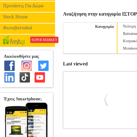
Προτάσεις Για Δώρα
Αναζήτηση στην κατηγορία ΙΣΤΟ
Stock House
Κατηγορία
Νεότερη 
Φωτοβολταϊκά
Βαλκάνια
SUPER MARKET
Κυπριακ
Μεσαίων
Last viewed
ΣΟΥΡΟΥΠΟ Η ΧΑΡΑΜΑ
BKS
•TUCHOLSKY KURT στην κατηγορία ΙΣ