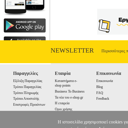
Διαστάσεις: 12Χ17 Ημερομηνία Έκδ
καιρός που δεν κρατάμε πια το τιμόνι, 
φαντάσματα αιωρούνται γύρω μας - μην 
χάραμα; Δημοκρατία της Βαϊμάρης, Βε
ασκεί δριμεία κριτική στην κοινωνία 
αποτελεί ίσως το σημαντικότερο μέσο 
αποτυπώνει το κλίμα μ
NEWSLETTER
Περισσότερες 
Παραγγελίες
Εταιρία
Επικοινωνία
Εξέλιξη Παραγγελίας
Καταστήματα e-
Επικοινωνία
shop points
Τρόποι Παραγγελίας
Blog
Business To Business
Τρόποι Πληρωμής
FAQ
Τα νέα του e-shop.gr
Τρόποι Αποστολής
Feedback
Η εταιρεία
Επιστροφές Προιόντων
Οροι χρήσης
Cookies
Η ιστοσελίδα χρησιμοποιεί cookies γι