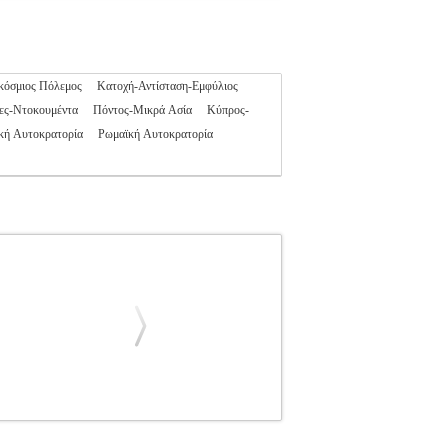
κόσμιος Πόλεμος
Κατοχή-Αντίσταση-Εμφύλιος
ες-Ντοκουμέντα
Πόντος-Μικρά Ασία
Κύπρος-
κή Αυτοκρατορία
Ρωμαϊκή Αυτοκρατορία
RT
ΙΣΤΟΡΙΚΑ
Κατηγορία: ΙΣΤΟΡΙΚΑ
T Εκδοτικός οίκος: ΚΡΙΤΙΚΗ Σελίδες: 144