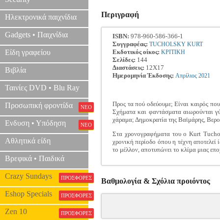
Περιγραφή
Ηλεκτρονικά παιχνίδια
Gadgets • Παιχνίδια
ISBN:
978-960-586-366-1
Συγγραφέας:
TUCHOLSKY KURT
Είδη γραφείου
Εκδοτικός οίκος:
ΚΡΙΤΙΚΗ
Σελίδες:
144
Διαστάσεις:
12Χ17
Βιβλία
Ημερομηνία Έκδοσης:
Απρίλιος
2021
Ταινίες DVD • Blu Ray
Προς τα πού οδεύουμε; Είναι καιρός που 
Προσωπική φροντίδα
ΝΕΟ
Σχήματα και φαντάσματα αιωρούνται γύρω
χάραμα; Δημοκρατία της Βαϊμάρης, Βερο
Ενδυση • Υπόδηση
ΝΕΟ
Στα χρονογραφήματα του ο Kurt Tuchol
Αθλητικά είδη
χρονική περίοδο όπου η τέχνη αποτελεί 
το μέλλον, αποτυπώνει το κλίμα μιας επο
Βρεφικά • Παιδικά
Crazy Sundays
ΠΡΟΣΦΟΡΕΣ
Βαθμολογία & Σχόλια προιόντος
Eshop Specials
ΠΡΟΣΦΟΡΕΣ
Zen 10
ΠΡΟΣΦΟΡΕΣ