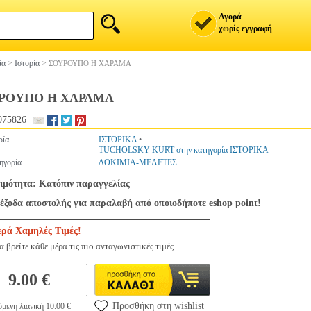
Αγορά
χωρίς εγγραφή
ία
>
Ιστορία
>
ΣΟΥΡΟΥΠΟ Η ΧΑΡΑΜΑ
ΡΟΥΠΟ Η ΧΑΡΑΜΑ
075826
ρία
ΙΣΤΟΡΙΚΑ
•
TUCHOLSKY KURT στην κατηγορία ΙΣΤΟΡΙΚΑ
ηγορία
ΔΟΚΙΜΙΑ-ΜΕΛΕΤΕΣ
ιμότητα: Κατόπιν παραγγελίας
έξοδα αποστολής για παραλαβή από οποιοδήποτε eshop point!
ερά Χαμηλές Τιμές!
 βρείτε κάθε μέρα τις πιο ανταγωνιστικές τιμές
9.00 €
Προσθήκη στη wishlist
μενη λιανική 10.00 €