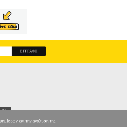
ΟΣ, ΣΑΤΙΡΑ Προς τα πού οδεύουμε; Είναι
ύτης όποιος πιστεύει το αντίθετο. Σχήματα και
ι δεν ξεχωρίζουμε τι είναι. Είναι σούρουπο ή
α. Στα χρονογραφήματα του ο Kurt Tucholsky
ζισμού, σε μια χρονική περίοδο όπου η τέχνη
νά όμως και με έκδηλη αγωνία για το μέλλον,
.
ΣΟΥΡΟΥΠΟ Η ΧΑΡΑΜΑ
αφημίσεων και την ανάλυση της