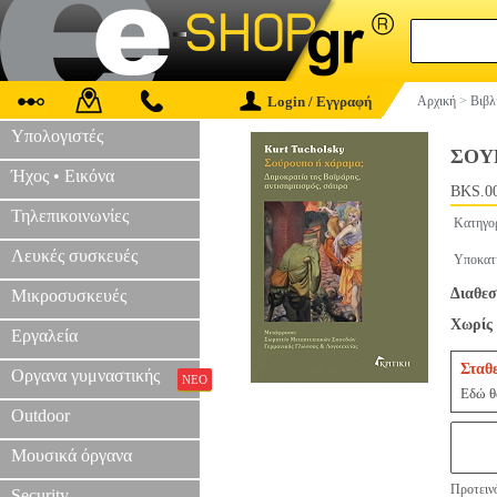
Login / Εγγραφή
Αρχική
>
Βιβλ
Υπολογιστές
ΣΟΥ
Ήχος • Εικόνα
BKS.0
Τηλεπικοινωνίες
Κατηγο
Λευκές συσκευές
Υποκατ
Διαθεσ
Μικροσυσκευές
Χωρίς 
Εργαλεία
Σταθ
Οργανα γυμναστικής
ΝΕΟ
Εδώ θα
Outdoor
Μουσικά όργανα
Προτεινό
Security