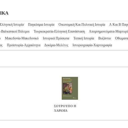
ΡΙΚΑ
Ελληνική Ιστορία
Παγκόσμια Ιστορία
Οικονομική Και Πολιτική Ιστορία
Α Και Β Παγ
-Βαλκανικοί Πόλεμοι
Τουρκοκρατία-Ελληνική Επανάσταση
Απομνημονεύματα-Μαρτυρί
ό
Μακεδονία-Μακεδονικό
Ιστορικά Πρόσωπα
Τοπική Ιστορία
Βυζάντιο
Οθωμανι
ας
Προϊστορία-Αρχαιότητα
Δοκίμια-Μελέτες
Ιστοριογραφία-Χαρτογραφία
ΣΟΥΡΟΥΠΟ Η
ΧΑΡΑΜΑ
.0075826
BKS.0075826
TUCHOLSKY KURT
TUCHOLSKY KU
ΤΟΡΙΚΑ ISBN: 978-960-586-366-1 Συγγραφέας: TUCHOLSKY KUR