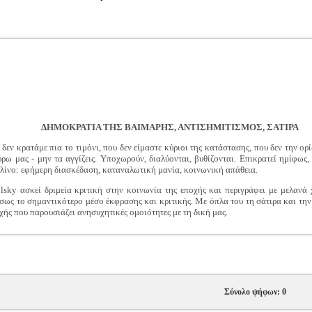
ΔΗΜΟΚΡΑΤΙΑ ΤΗΣ ΒΑΙΜΑΡΗΣ, ΑΝΤΙΣΗΜΙΤΙΣΜΟΣ, ΣΑΤΙΡΑ
δεν κρατάμε πια το τιμόνι, που δεν είμαστε κύριοι της κατάστασης, που δεν την ορίζ
 μας - μην τα αγγίζεις. Υποχωρούν, διαλύονται, βυθίζονται. Επικρατεί ημίφως, 
λίνο: εφήμερη διασκέδαση, καταναλωτική μανία, κοινωνική απάθεια.
sky ασκεί δριμεία κριτική στην κοινωνία της εποχής και περιγράφει με μελανά 
ίσως το σημαντικότερο μέσο έκφρασης και κριτικής. Με όπλα του τη σάτιρα και την
χής που παρουσιάζει ανησυχητικές ομοιότητες με τη δική μας.
Σύνολο ψήφων: 0