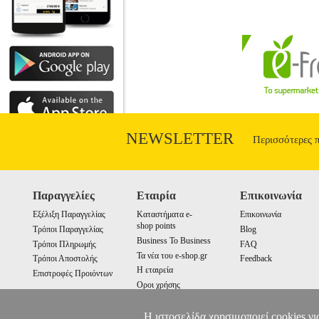
NEWSLETTER
Περισσότερες 
Παραγγελίες
Εταιρία
Επικοινωνία
Εξέλιξη Παραγγελίας
Καταστήματα e-
Επικοινωνία
shop points
Τρόποι Παραγγελίας
Blog
Business To Business
Τρόποι Πληρωμής
FAQ
Τα νέα του e-shop.gr
Τρόποι Αποστολής
Feedback
Η εταιρεία
Επιστροφές Προιόντων
Οροι χρήσης
Cookies
Η ιστοσελίδα χρησιμοποιεί cookies γι