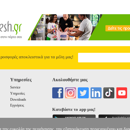
προσφορές αποκλειστικά για τα μέλη μας!
Υπηρεσίες
Ακολουθήστε μας
Service
Υπηρεσίες
Downloads
Εγγυήσεις
Κατεβάστε το app μας!
α την ευκολία της περιήγησης, την εξατομίκευση περιεχομένου και δι