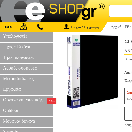
Login / Εγγραφή
Αρχική
>
Είδη
Υπολογιστές
ΣΟ
Ήχος • Εικόνα
ANA
Τηλεπικοινωνίες
Κατ
Λευκές συσκευές
Δια
Μικροσυσκευές
Χωρ
Εργαλεία
Στ
Εδώ
Οργανα γυμναστικής
ΝΕΟ
Outdoor
Μουσικά όργανα
Ελάχ
Security