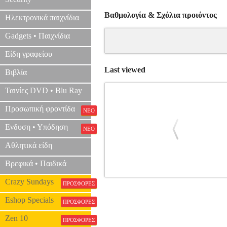
Βαθμολογία & Σχόλια προιόντος
Ηλεκτρονικά παιχνίδια
Gadgets • Παιχνίδια
Είδη γραφείου
Last viewed
Βιβλία
Ταινίες DVD • Blu Ray
Προσωπική φροντίδα
ΝΕΟ
Ενδυση • Υπόδηση
ΝΕΟ
Αθλητικά είδη
Βρεφικά • Παιδικά
Crazy Sundays
ΣΟΥΠΛ 60 ΘΕΣΕΩΝ A4 ΜΑ
ΠΡΟΣΦΟΡΕΣ
Eshop Specials
ΠΡΟΣΦΟΡΕΣ
Zen 10
ΠΡΟΣΦΟΡΕΣ