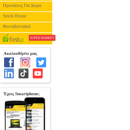
Προτάσεις Για Δώρα
Stock House
Φωτοβολταϊκά
SUPER MARKET