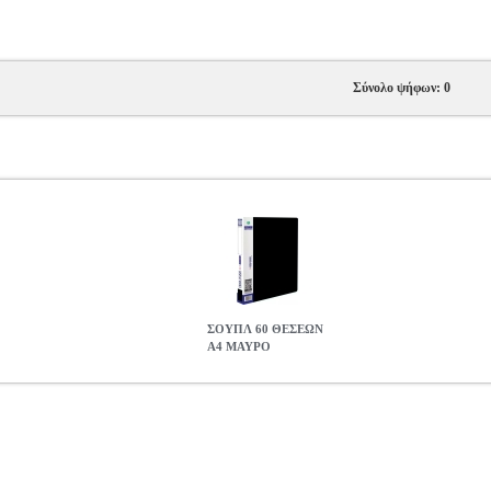
Σύνολο ψήφων: 0
ΣΟΥΠΛ 60 ΘΕΣΕΩΝ
A4 ΜΑΥΡΟ
ΥΡΟ
ANA.MET0056
ANA.MET0056
METRON
METRON
ΣΟΥΠ
2.80