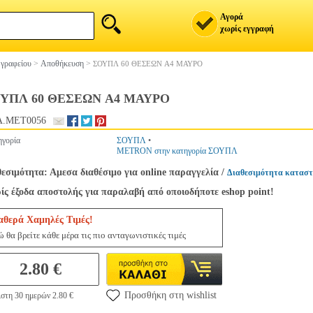
Αγορά
χωρίς εγγραφή
 γραφείου
>
Αποθήκευση
>
ΣΟΥΠΛ 60 ΘΕΣΕΩΝ A4 ΜΑΥΡΟ
ΥΠΛ 60 ΘΕΣΕΩΝ A4 ΜΑΥΡΟ
.MET0056
ηγορία
ΣΟΥΠΛ
•
METRON στην κατηγορία ΣΟΥΠΛ
θεσιμότητα: Αμεσα διαθέσιμο για online παραγγελία
/
Διαθεσιμότητα καταστ
ίς έξοδα αποστολής για παραλαβή από οποιοδήποτε eshop point!
αθερά Χαμηλές Τιμές!
 θα βρείτε κάθε μέρα τις πιο ανταγωνιστικές τιμές
2.80 €
Προσθήκη στη wishlist
ιστη 30 ημερών 2.80 €