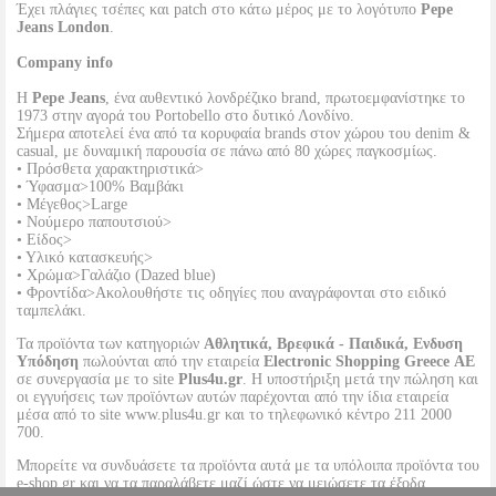
Έχει πλάγιες τσέπες και patch στο κάτω μέρος με το λογότυπο
Pepe
Jeans London
.
Company info
Η
Pepe Jeans
, ένα αυθεντικό λονδρέζικο brand, πρωτοεμφανίστηκε το
1973 στην αγορά του Portobello στο δυτικό Λονδίνο.
Σήμερα αποτελεί ένα από τα κορυφαία brands στον χώρου του denim &
casual, με δυναμική παρουσία σε πάνω από 80 χώρες παγκοσμίως.
• Πρόσθετα χαρακτηριστικά>
• Ύφασμα>100% Βαμβάκι
• Μέγεθος>Large
• Νούμερο παπουτσιού>
• Είδος>
• Υλικό κατασκευής>
• Χρώμα>Γαλάζιο (Dazed blue)
• Φροντίδα>Ακολουθήστε τις οδηγίες που αναγράφονται στο ειδικό
ταμπελάκι.
Τα προϊόντα των κατηγοριών
Αθλητικά, Βρεφικά - Παιδικά, Ενδυση
Υπόδηση
πωλούνται από την εταιρεία
Electronic Shopping Greece ΑΕ
σε συνεργασία με το site
Plus4u.gr
. Η υποστήριξη μετά την πώληση και
οι εγγυήσεις των προϊόντων αυτών παρέχονται από την ίδια εταιρεία
μέσα από το site www.plus4u.gr και το τηλεφωνικό κέντρο 211 2000
700.
Μπορείτε να συνδυάσετε τα προϊόντα αυτά με τα υπόλοιπα προϊόντα του
e-shop.gr και να τα παραλάβετε μαζί ώστε να μειώσετε τα έξοδα