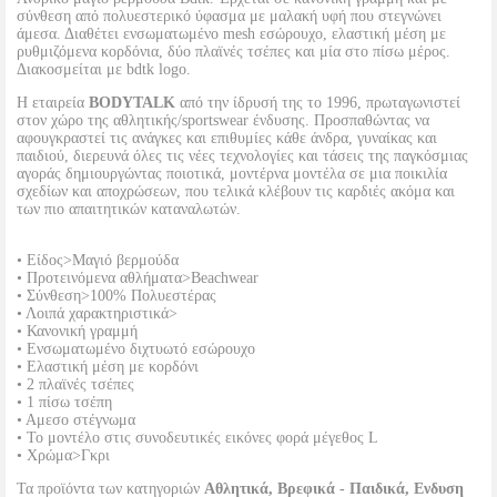
σύνθεση από πολυεστερικό ύφασμα με μαλακή υφή που στεγνώνει
άμεσα. Διαθέτει ενσωματωμένο mesh εσώρουχο, ελαστική μέση με
ρυθμιζόμενα κορδόνια, δύο πλαϊνές τσέπες και μία στο πίσω μέρος.
Διακοσμείται με bdtk logo.
Η εταιρεία
BODYTALK
από την ίδρυσή της το 1996, πρωταγωνιστεί
στον χώρο της αθλητικής/sportswear ένδυσης. Προσπαθώντας να
αφουγκραστεί τις ανάγκες και επιθυμίες κάθε άνδρα, γυναίκας και
παιδιού, διερευνά όλες τις νέες τεχνολογίες και τάσεις της παγκόσμιας
αγοράς δημιουργώντας ποιοτικά, μοντέρνα μοντέλα σε μια ποικιλία
σχεδίων και αποχρώσεων, που τελικά κλέβουν τις καρδιές ακόμα και
των πιο απαιτητικών καταναλωτών.
• Είδος>Μαγιό βερμούδα
• Προτεινόμενα αθλήματα>Beachwear
• Σύνθεση>100% Πολυεστέρας
• Λοιπά χαρακτηριστικά>
• Κανονική γραμμή
• Ενσωματωμένο διχτυωτό εσώρουχο
• Ελαστική μέση με κορδόνι
• 2 πλαϊνές τσέπες
• 1 πίσω τσέπη
• Αμεσο στέγνωμα
• To μοντέλο στις συνοδευτικές εικόνες φορά μέγεθος L
• Χρώμα>Γκρι
Τα προϊόντα των κατηγοριών
Αθλητικά, Βρεφικά - Παιδικά, Ενδυση