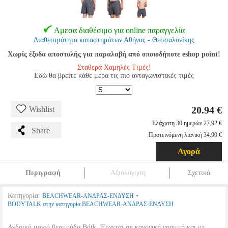
Αμεσα διαθέσιμο για online παραγγελία
Διαθεσιμότητα καταστημάτων Αθήνας - Θεσσαλονίκης
Χωρίς έξοδα αποστολής για παραλαβή από οποιοδήποτε eshop point!
Σταθερά Χαμηλές Τιμές!
Εδώ θα βρείτε κάθε μέρα τις πιο ανταγωνιστικές τιμές
20.94 €
Wishlist
Ελάχιστη 30 ημερών 27.92 €
Share
Προτεινόμενη λιανική 34.90 €
Αγορά
Περιγραφή
Αξιολόγηση
Σχετικά
Κατηγορία:
•
BEACHWEAR-ΑΝΔΡΑΣ-ΕΝΔΥΣΗ
BODYTALK στην κατηγορία BEACHWEAR-ΑΝΔΡΑΣ-ΕΝΔΥΣΗ
Ανδρικό μαγιό βερμούδα Bdtk. Έρχεται σε κανονική γραμμή και με