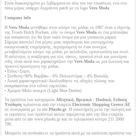
Είναι διακοσμημένο με ξεβάμματα σε όλη του την επιφάνεια, ενώ στο
πίσω μέρος υπάρχει δερμάτινο patch με το logo
Vero Moda
.
Company info
Η
Vero Moda
γεννήθηκε στον κόσμο της μόδας το 1987 όταν ο ιδρυτής
της Troels Holch Povlsen, είδε το όνομα
Vero Moda
σε ένα μπλουζάκι
και αποφάσισε ότι θα ήταν καλό όνομα για μια γυναικεία μάρκα.
Σήμερα αποτελεί ένα μέρος μιας παγκόσμιας και επιτυχημένης
οικογενειακής επιχείρησης, περιηγούμενη σε έναν συνεχώς
μεταβαλλόμενο κόσμο της μόδας με φιλοδοξία, εμπιστοσύνη και στυλ.
Η απλότητα, η αναζήτηση για νέες τάσεις, προσιτά στυλ και μοντέρνα
είδη, είναι αυτά που χαρακτηρίζουν την
Vero Moda
ως μια ζωντανή και
προσιτή προσέγγιση της μόδας.
• Είδος>Σορτς
• Σύνθεση>90% Βαμβάκι - 6% Πολυεστέρας - 4% Βισκόζη
• Λοιπά χαρακτηριστικά>Ακολουθήστε τις οδηγίες πλύσης που
αναγράφονται στο ειδικό ταμπελάκι
• Χρώμα>Μπλε ανοιχτό (Light Blue Denim)
Τα προϊόντα των κατηγοριών
Αθλητικά, Βρεφικά - Παιδικά, Ενδυση
Υπόδηση
πωλούνται από την εταιρεία
Electronic Shopping Greece ΑΕ
σε συνεργασία με το site
Plus4u.gr
. Η υποστήριξη μετά την πώληση και
οι εγγυήσεις των προϊόντων αυτών παρέχονται από την ίδια εταιρεία
μέσα από το site www.plus4u.gr και το τηλεφωνικό κέντρο 211 2000
700.
Μπορείτε να συνδυάσετε τα προϊόντα αυτά με τα υπόλοιπα προϊόντα του