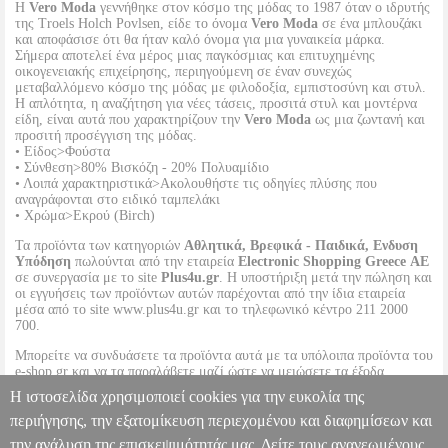
Η
Vero Moda
γεννήθηκε στον κόσμο της μόδας το 1987 όταν ο ιδρυτής
της Troels Holch Povlsen, είδε το όνομα
Vero Moda
σε ένα μπλουζάκι
και αποφάσισε ότι θα ήταν καλό όνομα για μια γυναικεία μάρκα.
Σήμερα αποτελεί ένα μέρος μιας παγκόσμιας και επιτυχημένης
οικογενειακής επιχείρησης, περιηγούμενη σε έναν συνεχώς
μεταβαλλόμενο κόσμο της μόδας με φιλοδοξία, εμπιστοσύνη και στυλ.
Η απλότητα, η αναζήτηση για νέες τάσεις, προσιτά στυλ και μοντέρνα
είδη, είναι αυτά που χαρακτηρίζουν την
Vero Moda
ως μια ζωντανή και
προσιτή προσέγγιση της μόδας.
• Είδος>Φούστα
• Σύνθεση>80% Βισκόζη - 20% Πολυαμίδιο
• Λοιπά χαρακτηριστικά>Ακολουθήστε τις οδηγίες πλύσης που
αναγράφονται στο ειδικό ταμπελάκι
• Χρώμα>Εκρού (Birch)
Τα προϊόντα των κατηγοριών
Αθλητικά, Βρεφικά - Παιδικά, Ενδυση
Υπόδηση
πωλούνται από την εταιρεία
Electronic Shopping Greece ΑΕ
σε συνεργασία με το site
Plus4u.gr
. Η υποστήριξη μετά την πώληση και
οι εγγυήσεις των προϊόντων αυτών παρέχονται από την ίδια εταιρεία
μέσα από το site www.plus4u.gr και το τηλεφωνικό κέντρο 211 2000
700.
Μπορείτε να συνδυάσετε τα προϊόντα αυτά με τα υπόλοιπα προϊόντα του
e-shop.gr και να τα παραλάβετε μαζί ώστε να μειώσετε τα έξοδα
αποστολής. Μπορείτε επίσης να παραλάβετε από οποιοδήποτε eshop
Η ιστοσελίδα χρησιμοποιεί cookies για την ευκολία της
point με μηδενικά έξοδα αποστολής ανεξαρτήτως ύψους παραγγελίας!
περιήγησης, την εξατομίκευση περιεχομένου και διαφημίσεων και
την ανάλυση της επισκεψιμότητάς μας. Δείτε τους ανανεωμένους