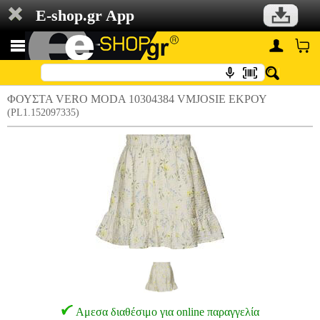
E-shop.gr App
ΦΟΥΣΤΑ VERO MODA 10304384 VMJOSIE ΕΚΡΟΥ
(PL1.152097335)
Αμεσα διαθέσιμο για online παραγγελία