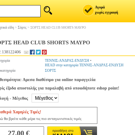
Αγορά
χωρίς εγγραφή
τικά είδη
>
Σόρτς
>
ΣΟΡΤΣ HEAD CLUB SHORTS ΜΑΥΡΟ
ΟΡΤΣ HEAD CLUB SHORTS ΜΑΥΡΟ
.138122406
ηγορία
ΤΕΝΝΙΣ-ΑΝΔΡΑΣ-ΕΝΔΥΣΗ
•
HEAD στην κατηγορία ΤΕΝΝΙΣ-ΑΝΔΡΑΣ-ΕΝΔΥΣΗ
κατηγορία
ΣΟΡΤΣ
θεσιμότητα: Αμεσα διαθέσιμο για online παραγγελία
ίς έξοδα αποστολής για παραλαβή από οποιοδήποτε eshop point!
ιλογή - Μέγεθος
ταθερά Χαμηλές Τιμές!
ώ θα βρείτε κάθε μέρα τις πιο ανταγωνιστικές τιμές
27.00 €