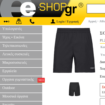
Login / Εγγραφή
Αρχική
>
Αθλη
Υπολογιστές
Σ
Ήχος • Εικόνα
PL2
Τηλεπικοινωνίες
Κατ
Λευκές συσκευές
Υπο
Δια
Μικροσυσκευές
Χωρ
Εργαλεία
Επ
Οργανα γυμναστικής
ΝΕΟ
Σ
Outdoor
Εδ
Μουσικά όργανα
Security