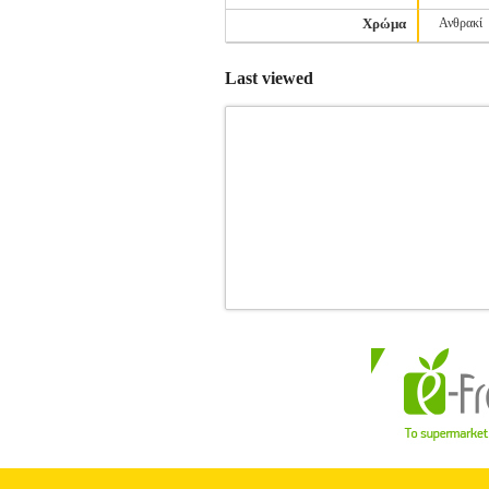
Χρώμα
Ανθρακί
Last viewed
ΣΟΡΤΣ HEAD CLUB SHORTS ΜΑΥ
ΕΝΔΥΣΗ •HEAD στην κατηγορία ΤΕΝΝΙΣ-
τη HEAD παρέχει την άνεση που χρειάζε
τσέπες και διχτυωτή ενίσχυση στον κα
και άνετο. Ιδανικό για την καθημεριν
καβάλο• Πλαϊνές τσέπες Η εταιρεία
δεκαετίες κατασκεύαζε αποκλειστικά 
μετέφερε την εταιρεία στην Αυστριακή
πρωτοποριακές τεχνολογίες της Head επεκ