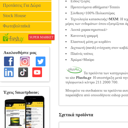
Είδος>Σορτς
Προτάσεις Για Δώρα
Προτεινόμενα αθλήματα>Tennis
Σύνθεση>100% Πολυεστέρας
Stock House
Τεχνολογία κατασκευής>
MXM
: Η τε
μέρος των ενδυμάτων όπου εξατμίζεται ά
Φωτοβολταϊκά
Λοιπά χαρακτηριστικά>
Κανονική γραμμή
SUPER MARKET
Ελαστική μέση με κορδόνι
Διχτυωτή (mesh) ενίσχυση στον καβά
Πλαϊνές τσέπες
Χρώμα>Μαύρο
Τα προϊόντα των κατηγοριώ
το site
Plus4u.gr
. Η υποστήριξη μετά τη
τηλεφωνικό κέντρο 211 2000 700.
Μπορείτε να συνδυάσετε τα προϊόντα αυτ
παραλάβετε από οποιοδήποτε eshop poin
Σχετικά προϊόντα