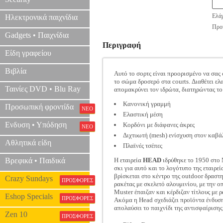
Ελάχ
Ηλεκτρονικά παιχνίδια
Προτ
Gadgets • Παιχνίδια
Περιγραφή
Είδη γραφείου
Βιβλία
Αυτό το σορτς είναι προορισμένο να σας 
το σώμα δροσερό στα courts. Διαθέτει ε
Ταινίες DVD • Blu Ray
απομακρύνει τον ιδρώτα, διατηρώντας το
Κανονική γραμμή
Προσωπική φροντίδα
ΝΕΟ
Ελαστική μέση
Ενδυση • Υπόδηση
Κορδόνι με διάφανες άκρες
ΝΕΟ
Διχτυωτή (mesh) ενίσχυση στον καβά
Αθλητικά είδη
Πλαϊνές τσέπες
Βρεφικά • Παιδικά
Η εταιρεία
HEAD
ιδρύθηκε το 1950 στο 
σκι για αυτό και το λογότυπο της εταιρ
βρίσκεται στο κέντρο της outdoor δραστη
Crazy Sundays
ΠΡΟΣΦΟΡΕΣ
ρακέτας με σκελετό αλουμινίου, με την ο
Muster έπαιζαν και κέρδιζαν τίτλους με 
Eshop Specials
ΠΡΟΣΦΟΡΕΣ
Ακόμα η Head σχεδιάζει προϊόντα ένδυσης
απολαύσει το παιχνίδι της αντισφαίρισης
Zen 10
ΠΡΟΣΦΟΡΕΣ