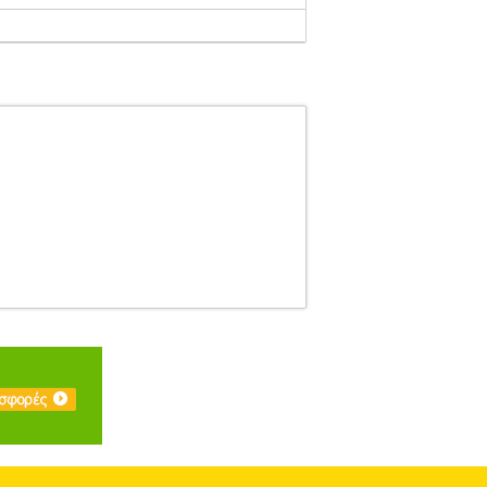
ΑΣ-ΕΝΔΥΣΗ
Κατηγορία: ΤΕΝΝΙΣ-ΑΝΔΡΑΣ-
εύει σε κάθε παιχνίδι. Το Club Shorts από
. Διαθέτει ελαστική μέση με κορδόνι, πλαϊνές
ύνει τον ιδρώτα, διατηρώντας το σώμα στεγνό
φανες άκρες• Διχτυωτή (mesh) ενίσχυση στον
d, αεροναυπηγό και φανατικό σκιέρ. Για 2
ο χειμερινό άθλημα. Το 1969, ο Howard Head
τηριότητας, κάτω από τις Αλπεις. Το 1970 οι
ουμινίου, με την οποία ο θρυλικός Arthur Ashe,