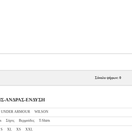
Σύνολο ψήφων: 0
ΝΝΙΣ-ΑΝΔΡΑΣ-ΕΝΔΥΣΗ
UNDER ARMOUR
WILSON
ts
Σόρτς
Βερμούδες
T-Shirts
S
XL
XS
XXL