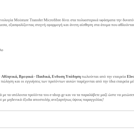
χνολογία Moisture Transfer Microfibre δίνει στα πολυεστερικά υφάσματα την δυνατ
μεσα, εξασφαλίζοντας στεγνή εφαρμογή και άνετη αίσθηση στα άτομα που αθλούνται
λο
ν
Αθλητικά, Βρεφικά - Παιδικά, Ενδυση Υπόδηση
πωλούνται από την εταιρεία
Ele
ν πώληση και οι εγγυήσεις των προϊόντων αυτών παρέχονται από την ίδια εταιρεία μέ
ά με τα υπόλοιπα προϊόντα του e-shop.gr και να τα παραλάβετε μαζί ώστε να μειώσε
t με μηδενικά έξοδα αποστολής ανεξαρτήτως ύψους παραγγελίας!