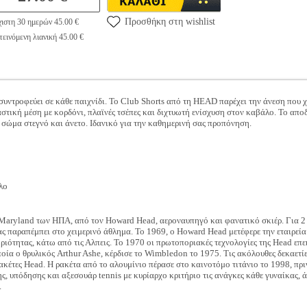
Προσθήκη στη wishlist
ιστη 30 ημερών 45.00 €
εινόμενη λιανική 45.00 €
συντροφεύει σε κάθε παιχνίδι. Το Club Shorts από τη HEAD παρέχει την άνεση που χ
λαστική μέση με κορδόνι, πλαϊνές τσέπες και διχτυωτή ενίσχυση στον καβάλο. Το 
 σώμα στεγνό και άνετο. Ιδανικό για την καθημερινή σας προπόνηση.
λο
Maryland των ΗΠΑ, από τον Howard Head, αεροναυπηγό και φανατικό σκιέρ. Για 2 
είας παραπέμπει στο χειμερινό άθλημα. Το 1969, ο Howard Head μετέφερε την εταιρε
ριότητας, κάτω από τις Αλπεις. Το 1970 οι πρωτοποριακές τεχνολογίες της Head επε
ποία ο θρυλικός Arthur Ashe, κέρδισε το Wimbledon το 1975. Τις ακόλουθες δεκαετί
ρακέτες Head. Η ρακέτα από το αλουμίνιο πέρασε στο καινοτόμο τιτάνιο το 1998, πρ
, υπόδησης και αξεσουάρ tennis με κυρίαρχο κριτήριο τις ανάγκες κάθε γυναίκας, άν
.