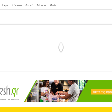
Γκρι
Κόκκινο
Λευκό
Μαύρο
Μπλε
ΡΟ
PL2.138122406
PL2.138122406
HEAD
HEAD
ΤΕΝΝΙΣ-ΑΝΔΡ
ΑΝΔΡΑΣ-ΕΝΔΥΣΗ Αυτό το σορτς είναι προορισμένο να σας συντροφ
στε και τα αεριζόμενο ύφασμα που τηρεί το σώμα δροσερό στα courts
βάλο. Το αποδοτικό πολυεστερικό ύφασμα τεχνολογίας MXM, απομακρ
ή σας προπόνηση. • Κανονική γραμμή• Ελαστική μέση• Κορδόνι με διά
 HEAD ιδρύθηκε το 1950 στο Maryland των ΗΠΑ, από τον Howard Hea
προϊόντα σκι για αυτό και το λογότυπο της εταιρείας παραπέμπει στ
 πόλη Kennelbach θέλοντας να βρίσκεται στο κέντρο της outdoor δρασ
τάθηκαν στο tennis, με την κατασκευή της 1ης ρακέτας με σκελετό αλ