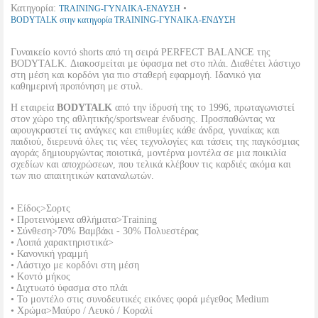
Κατηγορία:
•
TRAINING-ΓΥΝΑΙΚΑ-ΕΝΔΥΣΗ
BODYTALK στην κατηγορία TRAINING-ΓΥΝΑΙΚΑ-ΕΝΔΥΣΗ
Γυναικείο κοντό shorts από τη σειρά PERFECT BALANCE της
BODYTALK. Διακοσμείται με ύφασμα net στο πλάι. Διαθέτει λάστιχο
στη μέση και κορδόνι για πιο σταθερή εφαρμογή. Ιδανικό για
καθημερινή προπόνηση με στυλ.
Η εταιρεία
BODYTALK
από την ίδρυσή της το 1996, πρωταγωνιστεί
στον χώρο της αθλητικής/sportswear ένδυσης. Προσπαθώντας να
αφουγκραστεί τις ανάγκες και επιθυμίες κάθε άνδρα, γυναίκας και
παιδιού, διερευνά όλες τις νέες τεχνολογίες και τάσεις της παγκόσμιας
αγοράς δημιουργώντας ποιοτικά, μοντέρνα μοντέλα σε μια ποικιλία
σχεδίων και αποχρώσεων, που τελικά κλέβουν τις καρδιές ακόμα και
των πιο απαιτητικών καταναλωτών.
• Είδος>Σορτς
• Προτεινόμενα αθλήματα>Training
• Σύνθεση>70% Βαμβάκι - 30% Πολυεστέρας
• Λοιπά χαρακτηριστικά>
• Κανονική γραμμή
• Λάστιχο με κορδόνι στη μέση
• Κοντό μήκος
• Διχτυωτό ύφασμα στο πλάι
• Το μοντέλο στις συνοδευτικές εικόνες φορά μέγεθος Medium
• Χρώμα>Μαύρο / Λευκό / Κοραλί