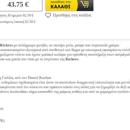
43.75 €
Προσθήκη στη wishlist
ιστη 30 ημερών 62.50 €
εινόμενη λιανική 62.50 €
Kickers
με πολύχρωμο μοτίβο, σε σκούρο μπλε, μαύρο και πορτοκαλί χρώμα.
κατασκευασμένα εξωτερικά από συνθετικό και δέρμα με εσωτερική υφασμάτινη επέν
θμιζόμενο velcro και έχουν μαλακό κολάρο για πρόσθετη υποστήριξη στον αστράγαλ
ύκ και patch στο πλαι με το λογότυπο της
Kickers
.
 Γαλλία, από τον Daniel Raufast.
 ενδυμάτων σχεδιασμένα έτσι ώστε να αποπνέουν διαχρονική νεανικότητα και μοντ
διακρίνεται από τον κόκκινο και πράσινο κύκλο στις σόλες για να ξεχωρίζει το δεξί 
μάτινο λουλουδάκι σήμα κατατεθέν της μάρκας καθώς και από τα χαραγμένα eyelets 
μα
PR)