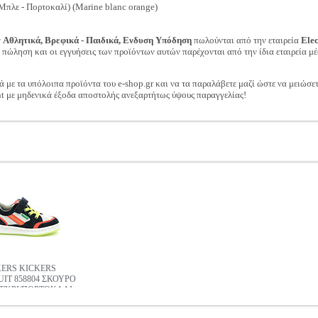
λε - Πορτοκαλί) (Marine blanc orange)
ν
Αθλητικά, Βρεφικά - Παιδικά, Ενδυση Υπόδηση
πωλούνται από την εταιρεία
Ele
ν πώληση και οι εγγυήσεις των προϊόντων αυτών παρέχονται από την ίδια εταιρεία μέ
ά με τα υπόλοιπα προϊόντα του e-shop.gr και να τα παραλάβετε μαζί ώστε να μειώσε
t με μηδενικά έξοδα αποστολής ανεξαρτήτως ύψους παραγγελίας!
ERS KICKERS
UIT 858804 ΣΚΟΥΡΟ
ΓΚΡΙ/ΠΟΡΤΟΚΑΛΙ