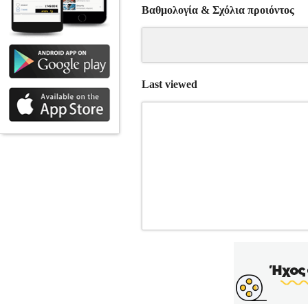
Βαθμολογία & Σχόλια προιόντος
Last viewed
SNEAKERS KICKERS KICKARTING 
ΥΠΟΔΗΣΗ-SNEAKERS
Κατηγορία:
της Kickers με πολύχρωμο μοτίβο, σε 
συνθετικό και δέρμα με εσωτερική υφασ
υποστήριξη στον αστράγαλο. Έχουν 
δημιουργήθηκε το 1970 στη Γαλλία, α