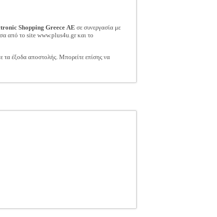
ctronic Shopping Greece ΑΕ
σε συνεργασία με
σα από το site www.plus4u.gr και το
τε τα έξοδα αποστολής. Μπορείτε επίσης να