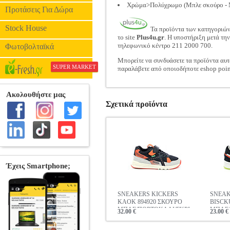
Χρώμα>Πολύχρωμο (Μπλε σκούρο - Μπ
Προτάσεις Για Δώρα
Stock House
Τα προϊόντα των κατηγοριώ
το site
Plus4u.gr
. Η υποστήριξη μετά τη
τηλεφωνικό κέντρο 211 2000 700.
Φωτοβολταϊκά
Μπορείτε να συνδυάσετε τα προϊόντα αυτ
SUPER MARKET
παραλάβετε από οποιοδήποτε eshop poin
Σχετικά προϊόντα
SNEAKERS KICKERS
SNEAK
KAOK 894920 ΣΚΟΥΡΟ
BISCK
ΜΠΛΕ/ΠΟΡΤΟΚΑΛΙ/ΓΚΡΙ
ΜΠΛΕ/
32.00 €
23.00 €