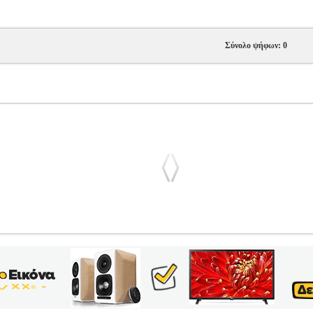
Σύνολο ψήφων: 0
972760 ΜΠΛΕ ΣΚΟΥΡΟ/ΜΑΥΡΟ/ΠΟΡΤΟΚΑΛΙ (EU:30)
PL1.15
 ΥΠΟΔΗΣΗ-SNEAKERS •KICKERS στην κατηγορία ΥΠΟΔΗΣΗ-SNEAK
σκούρο μπλε, μαύρο και πορτοκαλί χρώμα. Πρόκειται για άνετα snea
μάτινη επένδυση. Έχουν ελαστικό κορδόνι, κλείνουν με ρυθμιζόμενο
αντιολισθητική σόλα από καουτσούκ και patch στο πλαι με το λογό
πό τον Daniel Raufast. Παράγει ένα ευρύ φάσμα υποδημάτων και ενδ