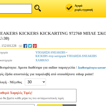
Αγορά
χωρίς εγγραφή
NEAKERS KICKERS KICKARTING 972760 ΜΠΛΕ Σ
U:30)
.152101228
ηγορία
ΥΠΟΔΗΣΗ-SNEAKERS
•
KICKERS στην κατηγορία ΥΠΟΔΗΣΗ-SNEAKERS
κατηγορία
ΧΑΜΗΛΟ
θεσιμότητα: Αμεσα διαθέσιμο για online παραγγελία
/
Διαθεσιμότητα κατασ
ίς έξοδα αποστολής για παραλαβή από οποιοδήποτε eshop point!
ιλογή - Μέγεθος
ταθερά Χαμηλές Τιμές!
ώ θα βρείτε κάθε μέρα τις πιο ανταγωνιστικές τιμές