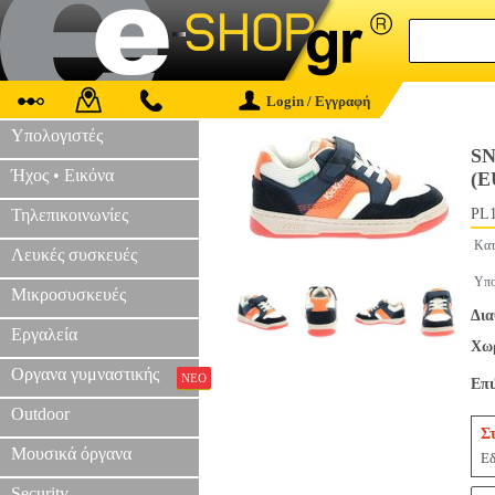
Login / Εγγραφή
Υπολογιστές
S
Ήχος • Εικόνα
(E
Τηλεπικοινωνίες
PL1
Κατ
Λευκές συσκευές
Υπο
Μικροσυσκευές
Δια
Εργαλεία
Χωρ
Οργανα γυμναστικής
ΝΕΟ
Επ
Outdoor
Σ
Μουσικά όργανα
Εδ
Security