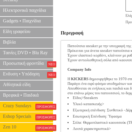
Ηλεκτρονικά παιχνίδια
Ελάχ
Gadgets • Παιχνίδια
Προτ
Είδη γραφείου
Περιγραφή
Βιβλία
Παπούτσια sneaker με την υπογραφή της
Πρόκειται για άνετα sneaker παπούτσια 
Ταινίες DVD • Blu Ray
Έχουν ελαστικό κορδόνι, κλείνουν με ρυ
Έχουν αντιολισθητική σόλα από καουτσο
Προσωπική φροντίδα
ΝΕΟ
Company Info
Ενδυση • Υπόδηση
ΝΕΟ
Η
KICKERS
δημιουργήθηκε το 1970 στη
Παράγει ένα ευρύ φάσμα υποδημάτων και
Αθλητικά είδη
Απευθύνεται σε ενήλικες και παιδιά και 
στο επάνω μέρος του παπουτσιού, το δερ
Βρεφικά • Παιδικά
Είδος>Sneakers
Υλικό κατασκευής>
Crazy Sundays
ΠΡΟΣΦΟΡΕΣ
Εξωτερική επένδυση: Συνθετικό - Δέρ
Eshop Specials
Εσωτερική Επένδυση: Ύφασμα
ΠΡΟΣΦΟΡΕΣ
Σόλα: Θερμοπλαστικό καουτσούκ (T
Zen 10
ΠΡΟΣΦΟΡΕΣ
Λοιπά χαρακτηριστικά>