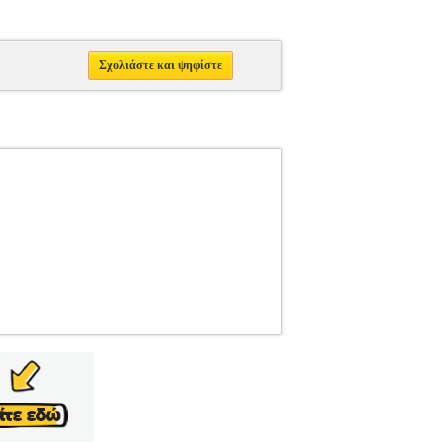
Σχολιάστε και ψηφίστε
2101228
PL1.152101228
KICKERS
KICKERS
ERS Παπούτσια sneaker με την υπογραφή
ker παπούτσια κατασκευασμένα εξωτερικά από
 velcro και έχουν μαλακό κολάρο για πρόσθετη
τυπο της Kickers. Company Info Η KICKERS
υμάτων σχεδιασμένα έτσι ώστε να αποπνέουν