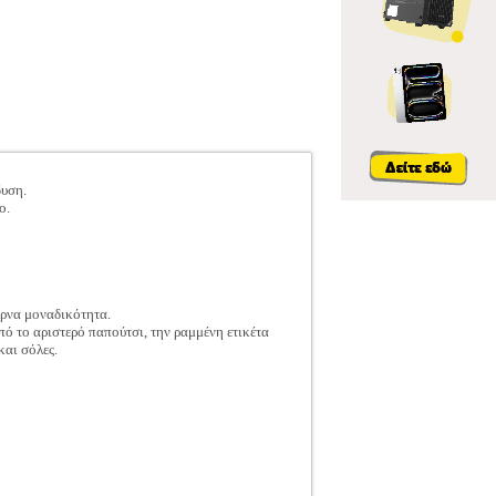
δυση.
ο.
έρνα μοναδικότητα.
από το αριστερό παπούτσι, την ραμμένη ετικέτα
και σόλες.