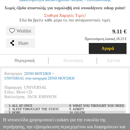
Χωρίς έξοδα αποστολής για παραλαβή από οποιοδήποτε eshop point!
Σταθερά Χαμηλές Τιμές!
Εδώ θα βρείτε κάθε μέρα τις πιο ανταγωνιστικές τιμές
9.11 €
Wishlist
Προτεινόμενη λιανική 18.23 €
Share
Αγορά
Περιγραφή
Αξιολόγηση
Σχετικά
Κατηγορία:
•
ΞΕΝΗ ΜΟΥΣΙΚΗ
UNIVERSAL στην κατηγορία ΞΕΝΗ ΜΟΥΣΙΚΗ
Παραγωγή: UNIVERSAL
Είδος: Μονό CD
Καλλιτέχνης: JACK JOHNSON
1. ALL AT ONCE
8. WHAT YOU THOUGHT YOU NEED
2. SLEEP THROUGHT THE STATIC
9. ADRIFT
3. HOPE
10. GO ON
4. ANGEL
11. THEY DO, THEY DON'T
Η ιστοσελίδα χρησιμοποιεί cookies για την ευκολία της
5. ANEMY
12. WHILE WE WAIT
6. IF I HAD EYES
13. MONSOON
περιήγησης, την εξατομίκευση περιεχομένου και διαφημίσεων και
7. SAME GIRL
14. LOSING KEYS