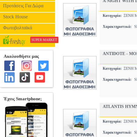
A NIGHT WITH 
Προτάσεις Για Δώρα
Κατηγορία:
ΞΕΝΗ 
Stock House
Χαρακτηριστικά:
SP
Φωτοβολταϊκά
SUPER MARKET
ANTIDOTE - M
Κατηγορία:
ΞΕΝΗ 
Χαρακτηριστικά:
SP
ATLANTIS HYMNS
Κατηγορία:
ΞΕΝΗ 
Χαρακτηριστικά:
SP