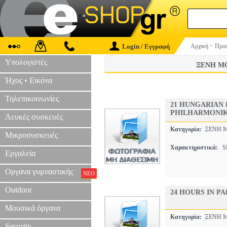
Login / Εγγραφή
Αρχική
>
Προσ
Υπολογιστές
ΞΕΝΗ Μ
Ήχος • Εικόνα
Τηλεπικοινωνίες
21 HUNGARIAN 
PHILHARMONIK
Λευκές συσκευές
Κατηγορία:
ΞΕΝΗ 
Μικροσυσκευές
Χαρακτηριστικά:
SP
Εργαλεία
Οργανα γυμναστικής
ΝΕΟ
Outdoor
24 HOURS IN P
Μουσικά όργανα
Κατηγορία:
ΞΕΝΗ 
Security