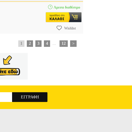
Αμεσα διαθέσιμο
Wishlist
1
2
3
4
...
12
>