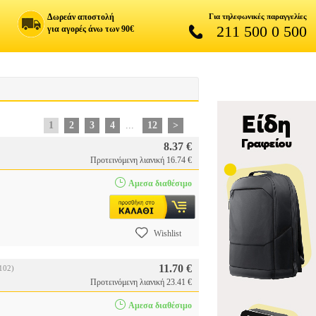
Δωρεάν αποστολή
Για τηλεφωνικές παραγγελίες
211 500 0 500
για αγορές άνω των 90€
1
2
3
4
...
12
>
8.37 €
Προτεινόμενη λιανική 16.74 €
Αμεσα διαθέσιμο
Wishlist
11.70 €
102)
Προτεινόμενη λιανική 23.41 €
Αμεσα διαθέσιμο