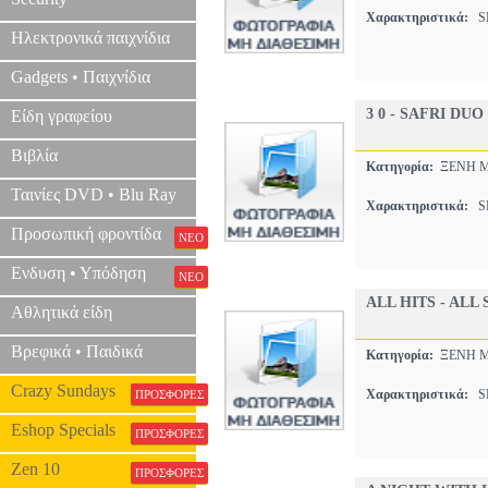
Χαρακτηριστικά:
SP
Ηλεκτρονικά παιχνίδια
Gadgets • Παιχνίδια
3 0 - SAFRI DUO
Είδη γραφείου
Βιβλία
Κατηγορία:
ΞΕΝΗ 
Ταινίες DVD • Blu Ray
Χαρακτηριστικά:
SP
Προσωπική φροντίδα
ΝΕΟ
Ενδυση • Υπόδηση
ΝΕΟ
ALL HITS - ALL 
Αθλητικά είδη
Βρεφικά • Παιδικά
Κατηγορία:
ΞΕΝΗ 
Crazy Sundays
Χαρακτηριστικά:
SP
ΠΡΟΣΦΟΡΕΣ
Eshop Specials
ΠΡΟΣΦΟΡΕΣ
Zen 10
ΠΡΟΣΦΟΡΕΣ