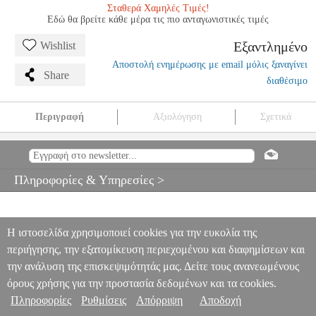
Σταθερά Χαμηλές Τιμές!
Εδώ θα βρείτε κάθε μέρα τις πιο ανταγωνιστικές τιμές
Εξαντλημένο
Wishlist
Αποστολή ενημέρωσης με email μόλις ξαναγίνει
Share
διαθέσιμο
Περιγραφή
Αξιολόγηση
Σχετικά
SLAYER-INDISPUTED ATTITUDE
MSC.602875
MSC.602875
CHERRY LANE MUSIC
CHERRY LANE MUSIC
ΜΟΥΣΙΚΑ
ΒΙΒΛΙΑ ΞΕΝΗ ΜΟΥΣΙΚΗ
SLAYER-INDISPUTED ATTITUDE
Πληροφορίες & Υπηρεσίες >
0
Η ιστοσελίδα χρησιμοποιεί cookies για την ευκολία της
περιήγησης, την εξατομίκευση περιεχομένου και διαφημίσεων και
την ανάλυση της επισκεψιμότητάς μας. Δείτε τους ανανεωμένους
όρους χρήσης για την προστασία δεδομένων και τα cookies.
Πληροφορίες
Ρυθμίσεις
Απόρριψη
Αποδοχή