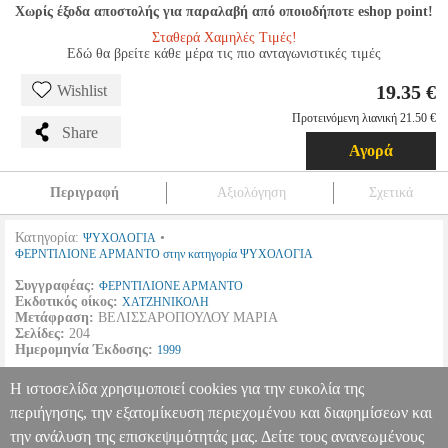
Χωρίς έξοδα αποστολής για παραλαβή από οποιοδήποτε eshop point!
Σταθερά Χαμηλές Τιμές!
Εδώ θα βρείτε κάθε μέρα τις πιο ανταγωνιστικές τιμές
19.35 €
Wishlist
Προτεινόμενη λιανική 21.50 €
Share
Αγορά
Περιγραφή
Αξιολόγηση
Σχετικά
Κατηγορία:
•
ΨΥΧΟΛΟΓΙΑ
ΦΕΡΝΤΙΛΙΟΝΕ ΑΡΜΑΝΤΟ στην κατηγορία ΨΥΧΟΛΟΓΙΑ
Συγγραφέας:
ΦΕΡΝΤΙΛΙΟΝΕ ΑΡΜΑΝΤΟ
Εκδοτικός οίκος:
ΧΑΤΖΗΝΙΚΟΛΗ
Μετάφραση:
ΒΕΛΙΣΣΑΡΟΠΟΥΛΟΥ ΜΑΡΙΑ
Σελίδες:
204
Ημερομηνία Έκδοσης:
1999
Το διεθνές συνέδριο σημειωτικής και ψυχανάλυσης, Μιλάνο, 25-28
Η ιστοσελίδα χρησιμοποιεί cookies για την ευκολία της
Νοεμβρίου 1975.
περιήγησης, την εξατομίκευση περιεχομένου και διαφημίσεων και
την ανάλυση της επισκεψιμότητάς μας. Δείτε τους ανανεωμένους
ΣΕΞΟΥΑΛΙΚΟΤΗΤΑ ΚΑΙ ΠΟΛΙΤΙΚΗ
BKS.0035264