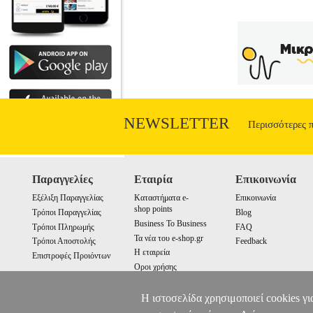
ΑΥΤΟΚΙΝΗΤΟΥ •SETTY στην κατηγ
τοποθέτηση μιας κινητής συσκευής στο 
αυτοκινήτου που έχετε δει ποτέ! Τοπ
προορισμό σας! Ξεχάστε τις βάσεις στήριξ
της Setty πραγματικά λύνει τα χέρια
μαγνητική βάση. - Εύκολη τοποθέτηση.•
NEWSLETTER
Περισσότερες 
Παραγγελίες
Εταιρία
Επικοινωνία
Εξέλιξη Παραγγελίας
Καταστήματα e-
Επικοινωνία
shop points
Τρόποι Παραγγελίας
Blog
Business To Business
Τρόποι Πληρωμής
FAQ
Τα νέα του e-shop.gr
Τρόποι Αποστολής
Feedback
Η εταιρεία
Επιστροφές Προιόντων
Οροι χρήσης
Cookies
Η ιστοσελίδα χρησιμοποιεί cookies γι