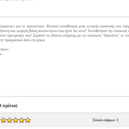
εφώνων για το αυτοκίνητο. Βολική τοποθέτηση μιας κινητής συσκευής στο πλέγ
έξυπνη και φορητή βάση αυτοκινήτου που έχετε δει ποτέ! Τοποθετήστε την συσκευή
ον προορισμό σας! Ξεχάστε τις βάσεις στήριξης με τις κλασικές "δαγκάνες" οι οπο
ty πραγματικά λύνει τα χέρια.
νήτων.
s.
 σχόλια)
Σύνολο ψήφων: 3