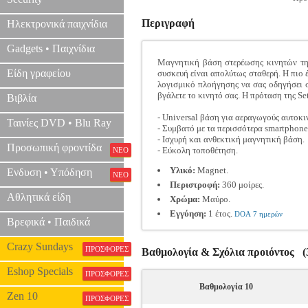
Περιγραφή
Ηλεκτρονικά παιχνίδια
Gadgets • Παιχνίδια
Μαγνητική βάση στερέωσης κινητών τηλ
Είδη γραφείου
συσκευή είναι απολύτως σταθερή. Η πιο 
λογισμικό πλοήγησης να σας οδηγήσει στ
βγάλετε το κινητό σας. Η πρόταση της Set
Βιβλία
- Universal βάση για αεραγωγούς αυτοκι
Ταινίες DVD • Blu Ray
- Συμβατό με τα περισσότερα smartphone
- Ισχυρή και ανθεκτική μαγνητική βάση.
Προσωπική φροντίδα
- Εύκολη τοποθέτηση.
ΝΕΟ
Υλικό:
Magnet.
Ενδυση • Υπόδηση
ΝΕΟ
Περιστροφή:
360 μοίρες.
Αθλητικά είδη
Χρώμα:
Μαύρο.
Εγγύηση:
1 έτος.
DOA 7 ημερών
Βρεφικά • Παιδικά
Crazy Sundays
ΠΡΟΣΦΟΡΕΣ
Βαθμολογία & Σχόλια προιόντος (3
Eshop Specials
ΠΡΟΣΦΟΡΕΣ
Βαθμολογία 10
Zen 10
ΠΡΟΣΦΟΡΕΣ