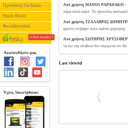
Από χρήστη MANOS PAPADAKIS - Βα
Προτάσεις Για Δώρα
πάρα πολύ καλό. Το προτείνω ανεπιφύλ
Stock House
Από χρήστη ΤΖΑΛΑΒΡΑΣ ΔΗΜΗΤΡΗΣ -
Φωτοβολταϊκά
αριστο στιβαρο πολυ καλοσ μαγνητης
SUPER MARKET
Από χρήστη ΣΩΤΗΡΗΣ ΧΡΥΣΟΒΕΡΗΣ 
να πω την αληθεια δεν περιμενα οτι θα
Last viewed
SETTY MAGNETIC CAR HOLDE