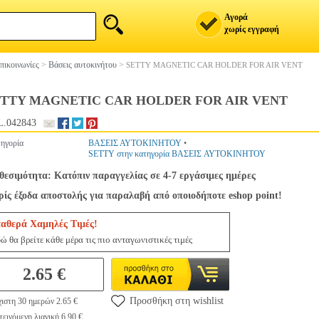
Αγορά
χωρίς εγγραφή
πικοινωνίες
>
Βάσεις αυτοκινήτου
>
SETTY MAGNETIC CAR HOLDER FOR AIR VENT
ETTY MAGNETIC CAR HOLDER FOR AIR VENT
.042843
ηγορία
ΒΑΣΕΙΣ ΑΥΤΟΚΙΝΗΤΟΥ
•
SETTY στην κατηγορία ΒΑΣΕΙΣ ΑΥΤΟΚΙΝΗΤΟΥ
θεσιμότητα: Κατόπιν παραγγελίας σε 4-7 εργάσιμες ημέρες
ίς έξοδα αποστολής για παραλαβή από οποιοδήποτε eshop point!
ταθερά Χαμηλές Τιμές!
ώ θα βρείτε κάθε μέρα τις πιο ανταγωνιστικές τιμές
2.65 €
Προσθήκη στη wishlist
ιστη 30 ημερών 2.65 €
εινόμενη λιανική 6.90 €