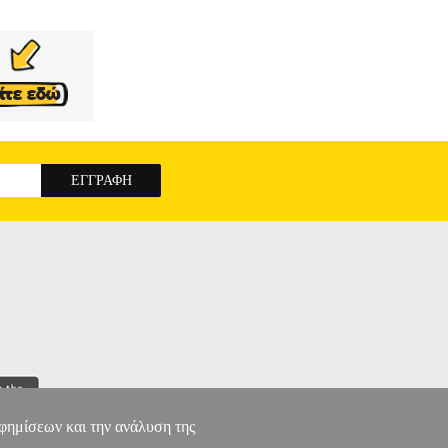
τηλεφώνων για το αυτοκίνητο. Βολική
ολύτως σταθερή. Η πιο έξυπνη και φορητή βάση
ο λογισμικό πλοήγησης να σας οδηγήσει στον
 για να βάλετε/βγάλετε το κινητό σας. Η πρόταση
σότερα smartphones. - Ισχυρή και ανθεκτική
ση: 1 έτος. DOA 7 ημερών
SETTY MAGNETIC
αφημίσεων και την ανάλυση της