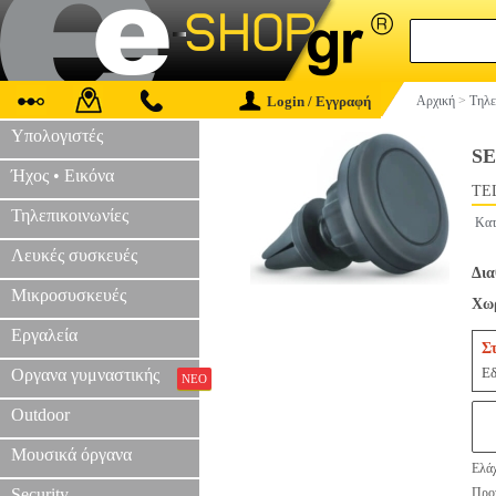
Login / Εγγραφή
Αρχική
>
Τηλε
Υπολογιστές
S
Ήχος • Εικόνα
TEL
Τηλεπικοινωνίες
Κατ
Λευκές συσκευές
Δια
Μικροσυσκευές
Χωρ
Εργαλεία
Σ
Εδ
Οργανα γυμναστικής
ΝΕΟ
Outdoor
Μουσικά όργανα
Ελάχ
Security
Προτ