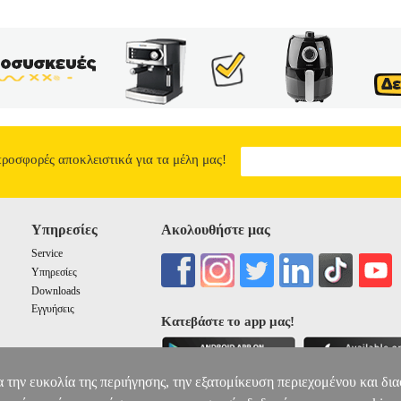
ορία ΒΑΣΕΙΣ ΑΥΤΟΚΙΝΗΤΟΥ Μαγνητική βάση στερέωσης κινητών 
πλέγμα εξαερισμού. Χάρη σε ένα ισχυρό μαγνήτη η συσκευή είναι απ
οθετήστε την συσκευή σας στην κατάλληλη γωνία θέασης και αφήστε τ
ης με τις κλασικές "δαγκάνες" οι οποίες απαιτούν και τα 2 σας χέρια
. - Universal βάση για αεραγωγούς αυτοκινήτων. - Συμβατό με τα περισ
 Υλικό: Magnet.• Περιστροφή: 360 μοίρες.• Χρώμα: Μαύρο.• Εγγύη
CAR HOLDER FOR AIR VENT
2.65
10
3
3
προσφορές αποκλειστικά για τα μέλη μας!
Υπηρεσίες
Ακολουθήστε μας
Service
Υπηρεσίες
Downloads
Εγγυήσεις
Κατεβάστε το app μας!
α την ευκολία της περιήγησης, την εξατομίκευση περιεχομένου και δι