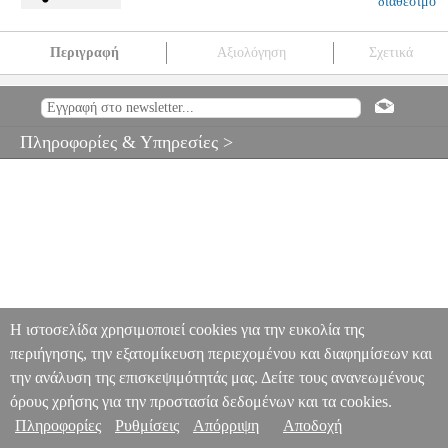
διαθέσιμο
Περιγραφή
Αξιολόγηση
Σχετικά
ΣΕΤ ΞΥΛΙΝΕΣ ΧΑΝΤΡΕΣ ΣΕ ΚΑΡΤΕΛΑ 25X28CM
EPI.19649
EPI.19649
-
-
ΕΚΠΑΙΔΕΥΤΙΚΑ
ΣΕΤ ΞΥΛΙΝΕΣ ΧΑΝΤΡΕΣ ΣΕ
ΚΑΡΤΕΛΑ 25X28CM
Πληροφορίες & Υπηρεσίες >
0
Η ιστοσελίδα χρησιμοποιεί cookies για την ευκολία της
περιήγησης, την εξατομίκευση περιεχομένου και διαφημίσεων και
την ανάλυση της επισκεψιμότητάς μας. Δείτε τους ανανεωμένους
όρους χρήσης για την προστασία δεδομένων και τα cookies.
Πληροφορίες
Ρυθμίσεις
Απόρριψη
Αποδοχή