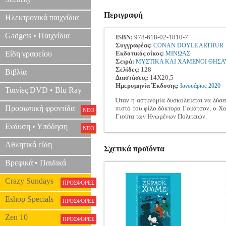
Περιγραφή
Ηλεκτρονικά παιχνίδια
Gadgets • Παιχνίδια
ISBN:
978-618-02-1810-7
Συγγραφέας:
CONAN DOYLE ARTHUR
Είδη γραφείου
Εκδοτικός οίκος:
ΜΙΝΩΑΣ
Σειρά:
ΜΥΣΤΙΚΑ ΚΑΙ ΧΑΜΕΝΟΙ ΘΗΣΑ
Σελίδες:
128
Βιβλία
Διαστάσεις:
14Χ20,5
Ημερομηνία Έκδοσης:
Ιανουάριος
2020
Ταινίες DVD • Blu Ray
Όταν η αστυνομία δυσκολεύεται να λύσει
Προσωπική φροντίδα
πιστό του φίλο δόκτορα Γουάτσον, ο Χολμ
ΝΕΟ
Γιούτα των Ηνωμένων Πολιτειών.
Ενδυση • Υπόδηση
ΝΕΟ
Αθλητικά είδη
Σχετικά προϊόντα
Βρεφικά • Παιδικά
Crazy Sundays
ΠΡΟΣΦΟΡΕΣ
Eshop Specials
ΠΡΟΣΦΟΡΕΣ
Zen 10
ΠΡΟΣΦΟΡΕΣ