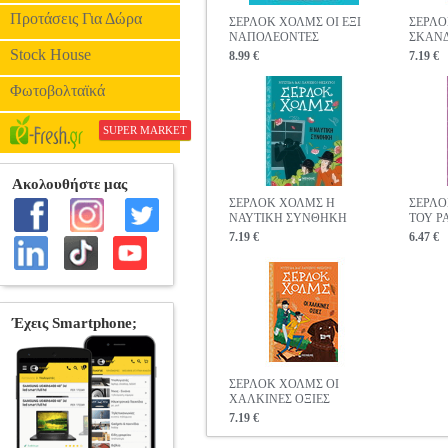
Προτάσεις Για Δώρα
ΣΕΡΛΟΚ ΧΟΛΜΣ ΟΙ ΕΞΙ
ΣΕΡΛ
ΝΑΠΟΛΕΟΝΤΕΣ
ΣΚΑΝΔ
Stock House
8.99 €
7.19 €
Φωτοβολταϊκά
SUPER MARKET
ΣΕΡΛΟΚ ΧΟΛΜΣ Η
ΣΕΡΛΟ
ΝΑΥΤΙΚΗ ΣΥΝΘΗΚΗ
ΤΟΥ Ρ
7.19 €
6.47 €
ΣΕΡΛΟΚ ΧΟΛΜΣ ΟΙ
ΧΑΛΚΙΝΕΣ ΟΞΙΕΣ
7.19 €