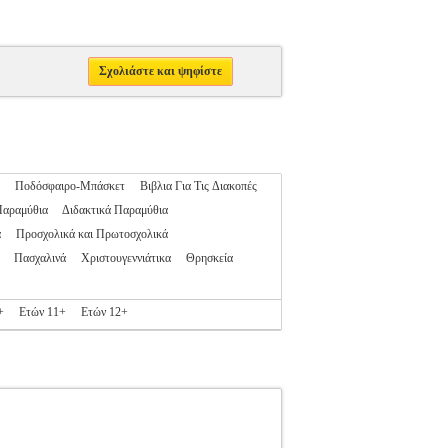
Σχολιάστε και ψηφίστε
Ποδόσφαιρο-Μπάσκετ
Βιβλια Για Τις Διακοπές
Παραμύθια
Διδακτικά Παραμύθια
α
Προσχολικά και Πρωτοσχολικά
Πασχαλινά
Χριστουγεννιάτικα
Θρησκεία
+
Ετών 11+
Ετών 12+