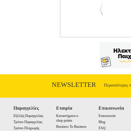
ΣΕΡΛΟΚ ΧΟΛΜΣ ΣΠΟΥΔΗ ΣΤΟ
ΒΙΒΛΙΟΘΗΚΗ
Κατηγορία: ΠΑΙΔΙΚΗ
Συγγραφέας: CONAN DOYLE ARTHUR 
Ημερομηνία Έκδοσης: Ιανουάριος 2020 Ό
να ερευνήσει την υπόθεση. Έχοντας στ
εκδίκησης, που έχει την αφετηρία της ε
NEWSLETTER
Περισσότερες 
Παραγγελίες
Εταιρία
Επικοινωνία
Εξέλιξη Παραγγελίας
Καταστήματα e-
Επικοινωνία
shop points
Τρόποι Παραγγελίας
Blog
Business To Business
Τρόποι Πληρωμής
FAQ