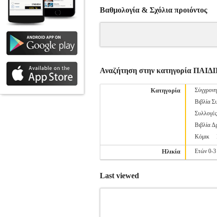
Βαθμολογία & Σχόλια προιόντος
Αναζήτηση στην κατηγορία ΠΑ
Κατηγορία
Σύγχρονη
Βιβλία Σ
Συλλογέ
Βιβλία Δ
Κόμικ
Ηλικία
Ετών 0-3
Last viewed