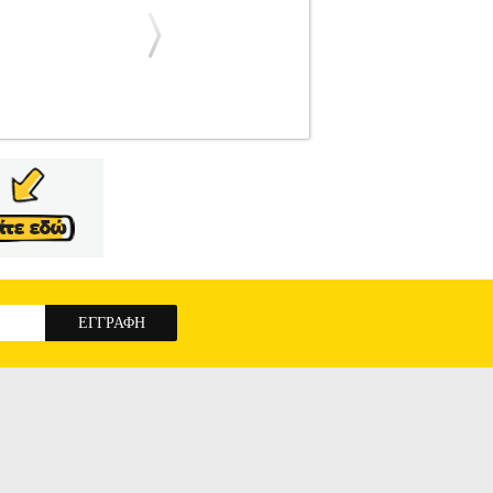
R
CONAN DOYLE ARTHUR
ΠΑΙΔΙΚΗ
Η ΒΙΒΛΙΟΘΗΚΗ ISBN: 978-618-02-1810-7
ΡΟΙ Σελίδες: 128 Διαστάσεις: 14Χ20, 5
ο μεγαλύτερος ντετέκτιβ του κόσμου καλείται
ς έρευνές του για να αποκαλύψει μια ιστορία
ΕΡΛΟΚ ΧΟΛΜΣ ΣΠΟΥΔΗ ΣΤΟ ΚΟΚΚΙΝΟ