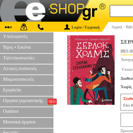
Login / Εγγραφή
Αρχική
>
Βιβλ
Υπολογιστές
ΣΕΡ
Ήχος • Εικόνα
BKS.0
Τηλεπικοινωνίες
Κατηγο
Λευκές συσκευές
Υποκατ
Διαθεσ
Μικροσυσκευές
Χωρίς 
Εργαλεία
Σταθ
Οργανα γυμναστικής
ΝΕΟ
Εδώ θα
Outdoor
Μουσικά όργανα
Προτεινό
Security