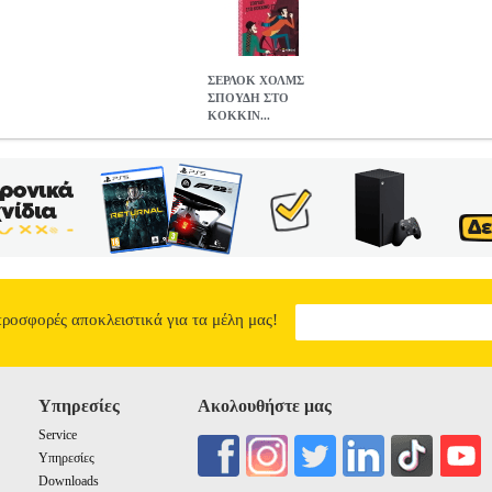
ΣΕΡΛΟΚ ΧΟΛΜΣ
ΣΠΟΥΔΗ ΣΤΟ
ΚΟΚΚΙΝ...
 ΚΟΚΚΙΝΟ
BKS.0077863
BKS.0077863
CONAN DOYLE ARTHU
 ΒΙΒΛΙΟΘΗΚΗ •CONAN DOYLE ARTHUR στην κατηγορία ΠΑΙΔΙΚ
Εκδοτικός οίκος: ΜΙΝΩΑΣ Σειρά: ΜΥΣΤΙΚΑ ΚΑΙ ΧΑΜΕΝΟΙ ΘΗΣΑΥ
ταν η αστυνομία δυσκολεύεται να λύσει μια μυστηριώδη δολοφονία, 
ο πλευρό του τον πιστό του φίλο δόκτορα Γουάτσον, ο Χολμς ξεκινά τι
ίκοσι χρόνια πριν, στην έρημο της Γιούτα των Ηνωμένων Πολιτειών.
Σ
5.18
προσφορές αποκλειστικά για τα μέλη μας!
Υπηρεσίες
Ακολουθήστε μας
Service
Υπηρεσίες
Downloads