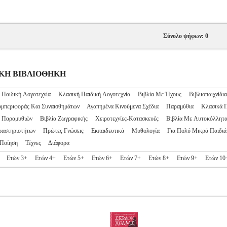
Σύνολο ψήφων: 0
ΙΔΙΚΗ ΒΙΒΛΙΟΘΗΚΗ
 Παιδική Λογοτεχνία
Κλασική Παιδική Λογοτεχνία
Βιβλία Με Ήχους
Βιβλιοπαιχνίδια
υμπεριφοράς Και Συναισθημάτων
Αγαπημένα Κινούμενα Σχέδια
Παραμύθια
Κλασικά 
ς Παραμυθιών
Βιβλία Ζωγραφικής
Χειροτεχνίες-Κατασκευές
Βιβλία Με Αυτοκόλλητ
ραστηριοτήτων
Πρώτες Γνώσεις
Εκπαιδευτικά
Μυθολογία
Για Πολύ Μικρά Παιδιά
Ποίηση
Τέχνες
Διάφορα
Ετών 3+
Ετών 4+
Ετών 5+
Ετών 6+
Ετών 7+
Ετών 8+
Ετών 9+
Ετών 10