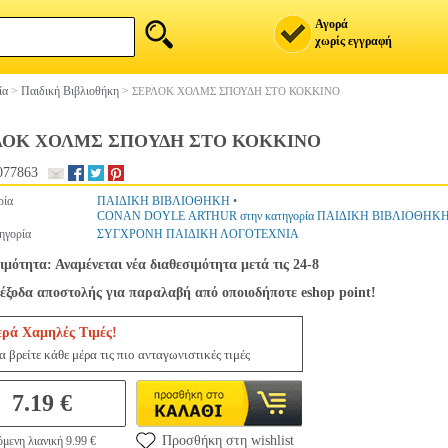
Αγορά
χωρίς εγγραφή
ία
>
Παιδική Βιβλιοθήκη
>
ΣΕΡΛΟΚ ΧΟΛΜΣ ΣΠΟΥΔΗ ΣΤΟ ΚΟΚΚΙΝΟ
ΛΟΚ ΧΟΛΜΣ ΣΠΟΥΔΗ ΣΤΟ ΚΟΚΚΙΝΟ
077863
ρία
ΠΑΙΔΙΚΗ ΒΙΒΛΙΟΘΗΚΗ
•
CONAN DOYLE ARTHUR στην κατηγορία ΠΑΙΔΙΚΗ ΒΙΒΛΙΟΘΗΚ
ηγορία
ΣΥΓΧΡΟΝΗ ΠΑΙΔΙΚΗ ΛΟΓΟΤΕΧΝΙΑ
ιμότητα: Αναμένεται νέα διαθεσιμότητα μετά τις 24-8
έξοδα αποστολής για παραλαβή από οποιοδήποτε eshop point!
ερά Χαμηλές Τιμές!
 βρείτε κάθε μέρα τις πιο ανταγωνιστικές τιμές
7.19 €
Προσθήκη στη wishlist
μενη λιανική 9.99 €